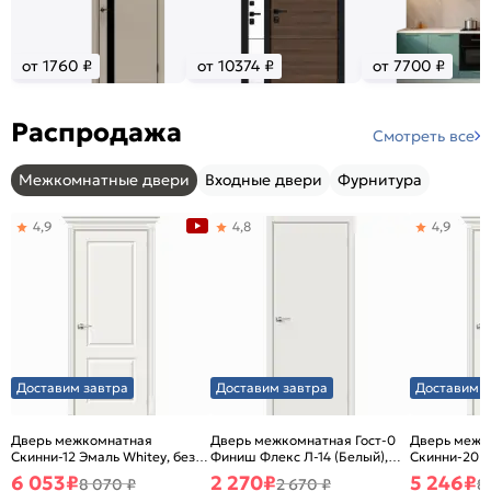
от 1760 ₽
от 10374 ₽
от 7700 ₽
Распродажа
Смотреть все
Межкомнатные двери
Входные двери
Фурнитура
4,9
4,8
4,9
Доставим завтра
Доставим завтра
Доставим з
Дверь межкомнатная
Дверь межкомнатная Гост-0
Дверь межк
Скинни-12 Эмаль Whitey, без
Финиш Флекс Л-14 (Белый),
Скинни-20 Э
декора, глухая, без стекла,
глухая, каркасно-щитовая
декора, глух
6 053
₽
2 270
₽
5 246
₽
8 070 ₽
2 670 ₽
8
без кромки, скиновая
без кромки,