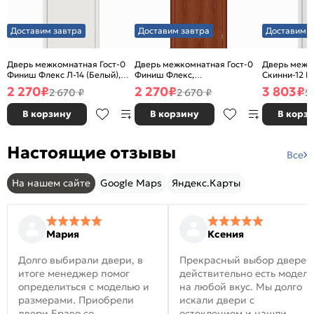
Доставим завтра
Доставим завтра
Доставим з
Дверь межкомнатная Гост-0
Дверь межкомнатная Гост-0
Дверь межк
Финиш Флекс Л-14 (Белый),
Финиш Флекс,
Скинни-12 В
глухая, каркасно-щитовая
Ламинированные Л-11
глухая, ски
2 270
₽
2 270
₽
3 803
₽
2 670 ₽
2 670 ₽
5
(ИталОрех), глухая, каркасно-
щитовая
В корзину
В корзину
В корз
Настоящие отзывы
Все
На нашем сайте
Google Maps
Яндекс.Карты
Мария
Ксения
Долго выбирали двери, в
Прекрасный выбор дверей
итоге менеджер помог
действительно есть модел
определиться с моделью и
на любой вкус. Мы долго
размерами. Приобрели
искали двери с
двери Браво со
остеклением и нашли