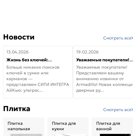
Новости
Смотреть все
13.04.2026
19.02.2026
Жизнь без ключей:
Уважаемые покупатели!
встречайте новую дверь
Представляем вашему
Больше никаких поисков
Уважаемые покупатели!
СИТИ ИНТЕГРА АйКью!
вниманию новинки от
ключей в сумке или
Представляем вашему
Armadillo!
карманов —
вниманию новинки от
представляем СИТИ ИНТЕГРА
Armadillo! Новая коллекция
АйКью: ультрас...
дверных ру...
Плитка
Смотреть все
Плитка
Плитка для
Плитка для
напольная
кухни
ванной