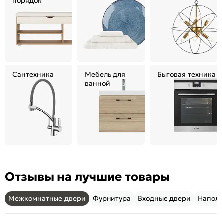
порядок
Сантехника
Мебель для
Бытовая техника
ванной
Отзывы на лучшие товары
Межкомнатные двери
Фурнитура
Входные двери
Напол