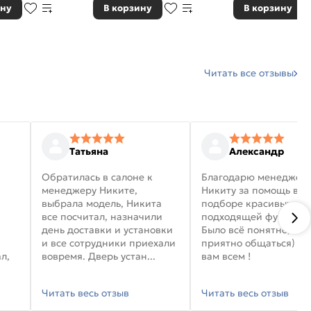
ину
В корзину
В корзину
Читать все отзывы
Татьяна
Александр
Обратилась в салоне к
Благодарю менеджер
менеджеру Никите,
Никиту за помощь в
выбрала модель, Никита
подборе красивых дв
все посчитал, назначили
подходящей фурниту
день доставки и установки
Было всё понятно, и
и все сотрудники приехали
приятно общаться) уд
л,
вовремя. Дверь устан...
вам всем !
Читать весь отзыв
Читать весь отзыв