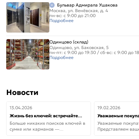
Бульвар Адмирала Ушакова
Москва, ул. Венёвская, д. 4
пн-вс: с 9:00 до 21:00
Подробнее
Одинцово (склад)
Одинцово, ул. Баковская, 5
пн-пт: с 9:00 до 19:30
/
сб-вс: с 9:00 до 1
Подробнее
Новости
13.04.2026
19.02.2026
Жизнь без ключей: встречайте
Уважаемые покупа
новую дверь СИТИ ИНТЕГРА
Представляем ва
Больше никаких поисков ключей в
Уважаемые покупа
АйКью!
новинки от Armadil
сумке или карманов —
Представляем ва
представляем СИТИ ИНТЕГРА
новинки от Armadil