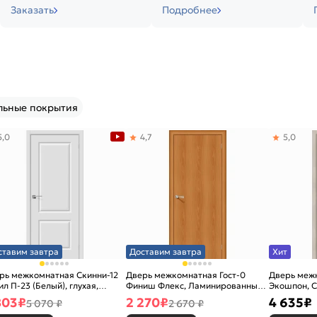
Заказать
Подробнее
льные покрытия
5,0
4,7
5,0
ставим завтра
Доставим завтра
Хит
рь межкомнатная Скинни-12
Дверь межкомнатная Гост-0
Дверь меж
ил П-23 (Белый), глухая,
Финиш Флекс, Ламинированные
Экошпон, C
новая
Л-12 (МиланОрех), глухая,
остекленна
803
₽
2 270
₽
4 635
₽
5 070 ₽
2 670 ₽
каркасно-щитовая