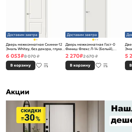
Доставим завтра
Доставим завтра
До
Дверь межкомнатная Скинни-12
Дверь межкомнатная Гост-0
Две
Эмаль Whitey, без декора, глухая,
Финиш Флекс Л-14 (Белый),
Эма
без стекла, без кромки, скиновая
глухая, каркасно-щитовая
без
6 053
₽
2 270
₽
5 
8 070 ₽
2 670 ₽
В корзину
В корзину
В
Акции