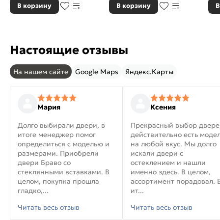
В корзину
В корзину
В
Настоящие отзывы
На нашем сайте
Google Maps
Яндекс.Карты
Мария
Ксения
Долго выбирали двери, в
Прекрасный выбор двере
итоге менеджер помог
действительно есть моде
определиться с моделью и
на любой вкус. Мы долго
размерами. Приобрели
искали двери с
двери Браво со
остеклением и нашли
стеклянными вставками. В
именно здесь. В целом,
целом, покупка прошла
ассортимент порадовал. 
гладко,...
ит...
Читать весь отзыв
Читать весь отзыв