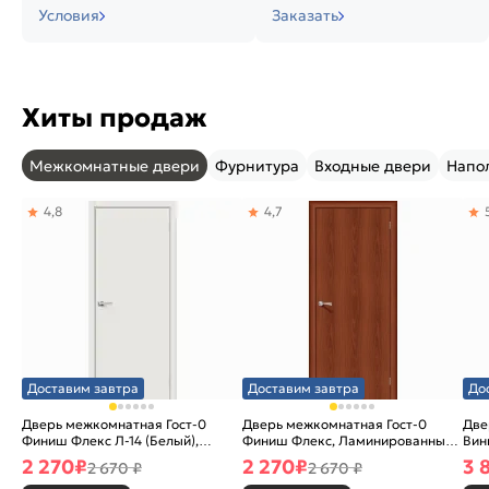
Условия
Заказать
Хиты продаж
Межкомнатные двери
Фурнитура
Входные двери
Напо
4,8
4,7
Доставим завтра
Доставим завтра
До
Дверь межкомнатная Гост-0
Дверь межкомнатная Гост-0
Две
Финиш Флекс Л-14 (Белый),
Финиш Флекс, Ламинированные
Вин
глухая, каркасно-щитовая
Л-11 (ИталОрех), глухая,
ски
2 270
₽
2 270
₽
3 
2 670 ₽
2 670 ₽
каркасно-щитовая