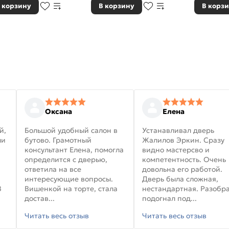
 корзину
В корзину
В корз
Оксана
Елена
й,
Большой удобный салон в
Устанавливал дверь
ли
бутово. Грамотный
Жалилов Эркин. Сразу
консультант Елена, помогла
видно мастерсво и
определится с дверью,
компетентность. Очень
ответила на все
довольна его работой.
интересующие вопросы.
Дверь была сложная,
В
Вишенкой на торте, стала
нестандартная. Разобра
достав...
подогнал под...
Читать весь отзыв
Читать весь отзыв