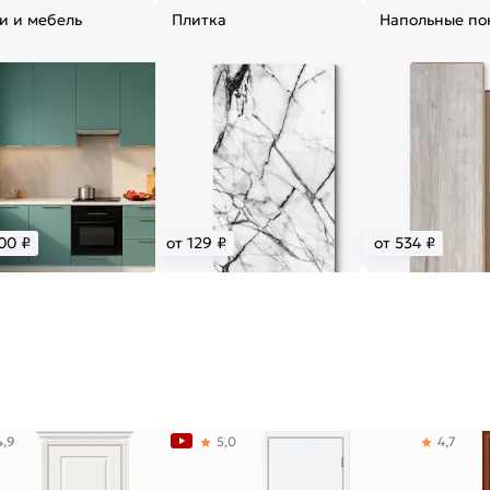
и и мебель
Плитка
Напольные по
00 ₽
от 129 ₽
от 534 ₽
4,9
5,0
4,7