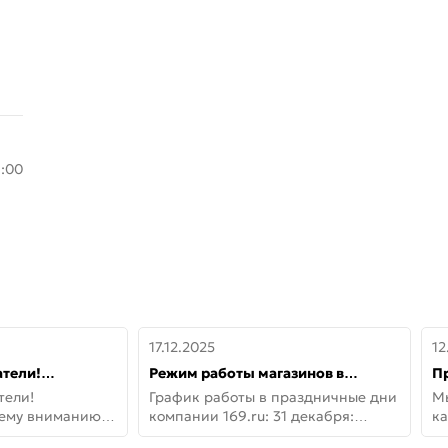
8:00
17.12.2025
12
тели!
Режим работы магазинов в
П
шему вниманию
праздничные дни с 31 декабря по
дв
тели!
График работы в праздничные дни
М
lo!
11 января
не
шему вниманию
компании 169.ru: 31 декабря:
ка
lo! Новая
Заказы, самовывоз и доставки —