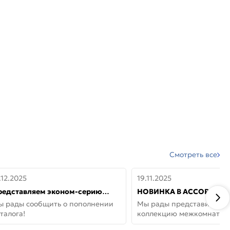
Смотреть все
.12.2025
19.11.2025
редставляем эконом-серию
НОВИНКА В АССОРТИМЕ
ерей от бренда Portika, где цена
ДВЕРИ GLOSSMAT —
ы рады сообщить о пополнении
Мы рады представить но
 значит «просто»
НЕОКЛАССИКА И УЮТ 
талога!
коллекцию межкомнатны
ДОМЕ
GlossMat (Полипропилен)