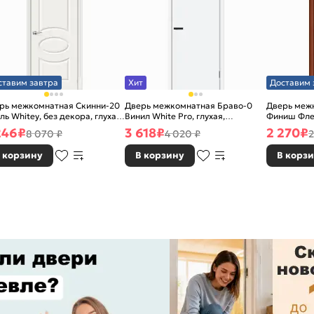
ставим завтра
Хит
Доставим 
рь межкомнатная Скинни-20
Дверь межкомнатная Браво-0
Дверь межк
ль Whitey, без декора, глухая,
Винил White Pro, глухая,
Финиш Фле
 стекла, без кромки, скиновая
каркасно-щитовая
Л-11 (ИталО
246
₽
3 618
₽
2 270
₽
8 070 ₽
4 020 ₽
2
каркасно-
 корзину
В корзину
В корз