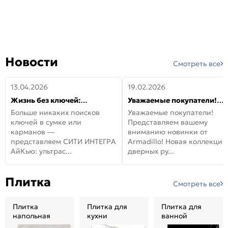
Новости
Смотреть все
13.04.2026
19.02.2026
Жизнь без ключей:
Уважаемые покупатели!
встречайте новую дверь
Представляем вашему
Больше никаких поисков
Уважаемые покупатели!
СИТИ ИНТЕГРА АйКью!
вниманию новинки от
ключей в сумке или
Представляем вашему
Armadillo!
карманов —
вниманию новинки от
представляем СИТИ ИНТЕГРА
Armadillo! Новая коллекция
АйКью: ультрас...
дверных ру...
Плитка
Смотреть все
Плитка
Плитка для
Плитка для
напольная
кухни
ванной