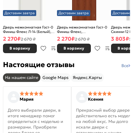
Доставим завтра
Доставим завтра
Доставим з
Дверь межкомнатная Гост-0
Дверь межкомнатная Гост-0
Дверь межк
Финиш Флекс Л-14 (Белый),
Финиш Флекс,
Скинни-12 В
глухая, каркасно-щитовая
Ламинированные Л-11
глухая, ски
2 270
₽
2 270
₽
3 803
₽
2 670 ₽
2 670 ₽
5
(ИталОрех), глухая, каркасно-
щитовая
В корзину
В корзину
В корз
Настоящие отзывы
Все
На нашем сайте
Google Maps
Яндекс.Карты
Мария
Ксения
Долго выбирали двери, в
Прекрасный выбор дверей
итоге менеджер помог
действительно есть модел
определиться с моделью и
на любой вкус. Мы долго
размерами. Приобрели
искали двери с
двери Браво со
остеклением и нашли