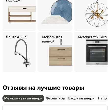
порядок
Сантехника
Мебель для
Бытовая техника
ванной
Отзывы на лучшие товары
Межкомнатные двери
Фурнитура
Входные двери
Напол