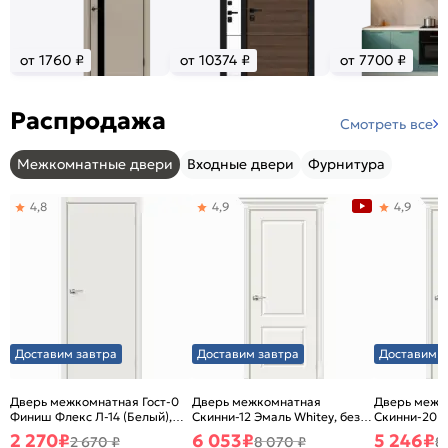
от 1760 ₽
от 10374 ₽
от 7700 ₽
Распродажа
Смотреть все
Межкомнатные двери
Входные двери
Фурнитура
4,8
4,9
4,9
Доставим завтра
Доставим завтра
Доставим з
Дверь межкомнатная Гост-0
Дверь межкомнатная
Дверь межк
Финиш Флекс Л-14 (Белый),
Скинни-12 Эмаль Whitey, без
Скинни-20 Э
глухая, каркасно-щитовая
декора, глухая, без стекла,
декора, глух
2 270
₽
6 053
₽
5 246
₽
2 670 ₽
8 070 ₽
8
без кромки, скиновая
без кромки,