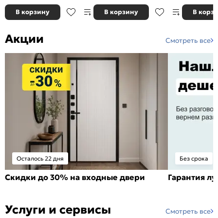
В корзину
В корзину
В корз
Акции
Смотреть все
Осталось 22 дня
Без срока
Скидки до 30% на входные двери
Гарантия л
Услуги и сервисы
Смотреть все