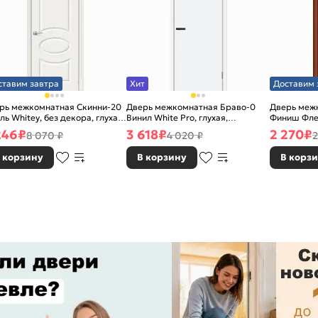
ставим завтра
Хит
Доставим 
рь межкомнатная Скинни-20
Дверь межкомнатная Браво-0
Дверь межк
ль Whitey, без декора, глухая,
Винил White Pro, глухая,
Финиш Фле
 стекла, без кромки, скиновая
каркасно-щитовая
Л-11 (ИталО
246
₽
3 618
₽
2 270
₽
8 070 ₽
4 020 ₽
2
каркасно-
 корзину
В корзину
В корз