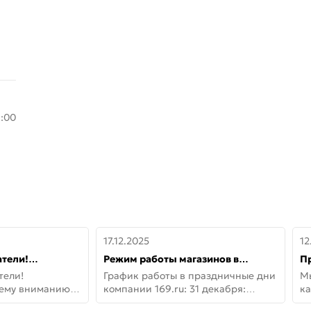
8:00
17.12.2025
12
тели!
Режим работы магазинов в
П
шему вниманию
праздничные дни с 31 декабря по
дв
тели!
График работы в праздничные дни
М
lo!
11 января
не
шему вниманию
компании 169.ru: 31 декабря:
ка
lo! Новая
Заказы, самовывоз и доставки —