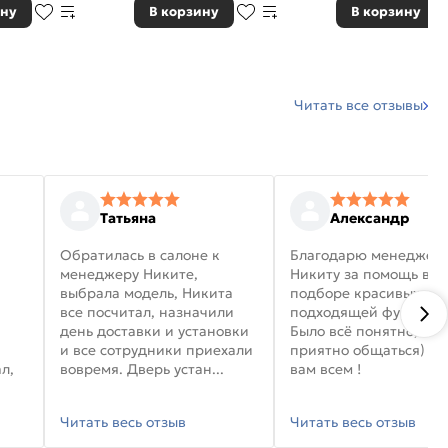
ину
В корзину
В корзину
Читать все отзывы
Татьяна
Александр
Обратилась в салоне к
Благодарю менеджер
менеджеру Никите,
Никиту за помощь в
выбрала модель, Никита
подборе красивых дв
все посчитал, назначили
подходящей фурниту
день доставки и установки
Было всё понятно, и
и все сотрудники приехали
приятно общаться) уд
л,
вовремя. Дверь устан...
вам всем !
Читать весь отзыв
Читать весь отзыв