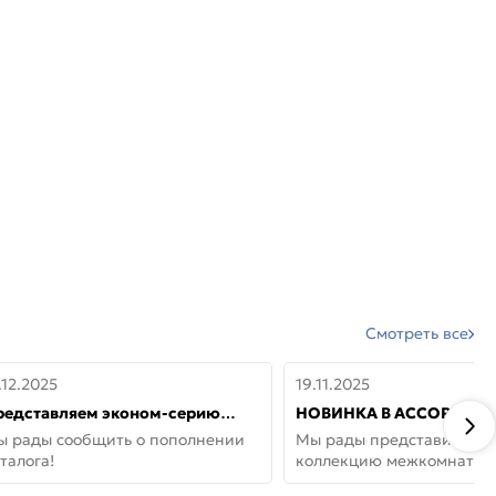
Смотреть все
.12.2025
19.11.2025
редставляем эконом-серию
НОВИНКА В АССОРТИМЕ
ерей от бренда Portika, где цена
ДВЕРИ GLOSSMAT —
ы рады сообщить о пополнении
Мы рады представить но
 значит «просто»
НЕОКЛАССИКА И УЮТ 
талога!
коллекцию межкомнатны
ДОМЕ
GlossMat (Полипропилен)