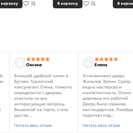
 корзину
В корзину
В корз
Оксана
Елена
й,
Большой удобный салон в
Устанавливал дверь
ли
бутово. Грамотный
Жалилов Эркин. Сразу
консультант Елена, помогла
видно мастерсво и
определится с дверью,
компетентность. Очень
ответила на все
довольна его работой.
интересующие вопросы.
Дверь была сложная,
В
Вишенкой на торте, стала
нестандартная. Разобра
достав...
подогнал под...
Читать весь отзыв
Читать весь отзыв