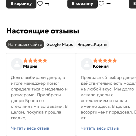
В корзину
В корзину
В
Настоящие отзывы
На нашем сайте
Google Maps
Яндекс.Карты
Мария
Ксения
Долго выбирали двери, в
Прекрасный выбор двере
итоге менеджер помог
действительно есть моде
определиться с моделью и
на любой вкус. Мы долго
размерами. Приобрели
искали двери с
двери Браво со
остеклением и нашли
стеклянными вставками. В
именно здесь. В целом,
целом, покупка прошла
ассортимент порадовал. 
гладко,...
ит...
Читать весь отзыв
Читать весь отзыв