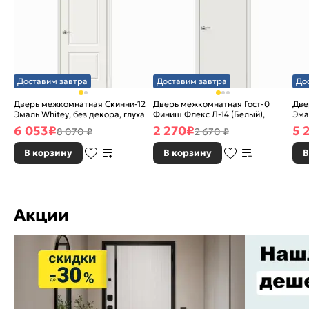
Доставим завтра
Доставим завтра
До
Дверь межкомнатная Скинни-12
Дверь межкомнатная Гост-0
Две
Эмаль Whitey, без декора, глухая,
Финиш Флекс Л-14 (Белый),
Эма
без стекла, без кромки, скиновая
глухая, каркасно-щитовая
без
6 053
₽
2 270
₽
5 
8 070 ₽
2 670 ₽
В корзину
В корзину
В
Акции