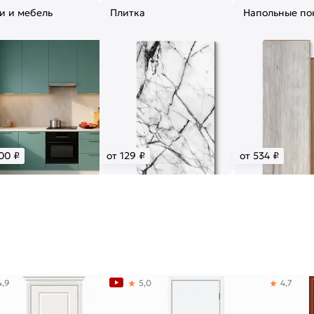
и и мебель
Плитка
Напольные по
00 ₽
от 129 ₽
от 534 ₽
4,9
5,0
4,7