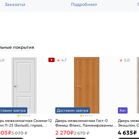
Заказать
Подробнее
льные покрытия
5,0
4,7
5,0
ставим завтра
Доставим завтра
Хит
рь межкомнатная Скинни-12
Дверь межкомнатная Гост-0
Дверь меж
ил П-23 (Белый), глухая,
Финиш Флекс, Ламинированные
Экошпон, C
новая
Л-12 (МиланОрех), глухая,
остекленна
803
₽
2 270
₽
4 635
₽
5 070 ₽
2 670 ₽
каркасно-щитовая