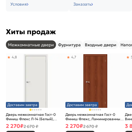
Условия
Заказать
Хиты продаж
Межкомнатные двери
Фурнитура
Входные двери
Напо
4,8
4,7
Доставим завтра
Доставим завтра
До
Дверь межкомнатная Гост-0
Дверь межкомнатная Гост-0
Две
Финиш Флекс Л-14 (Белый),
Финиш Флекс, Ламинированные
Вин
глухая, каркасно-щитовая
Л-11 (ИталОрех), глухая,
ски
2 270
₽
2 270
₽
3 
2 670 ₽
2 670 ₽
каркасно-щитовая