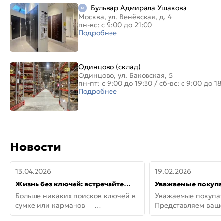
Бульвар Адмирала Ушакова
Москва, ул. Венёвская, д. 4
пн-вс: с 9:00 до 21:00
Подробнее
Одинцово (склад)
Одинцово, ул. Баковская, 5
пн-пт: с 9:00 до 19:30
/
сб-вс: с 9:00 до 1
Подробнее
Новости
13.04.2026
19.02.2026
Жизнь без ключей: встречайте
Уважаемые покупа
новую дверь СИТИ ИНТЕГРА
Представляем ва
Больше никаких поисков ключей в
Уважаемые покупа
АйКью!
новинки от Armadil
сумке или карманов —
Представляем ва
представляем СИТИ ИНТЕГРА
новинки от Armadil