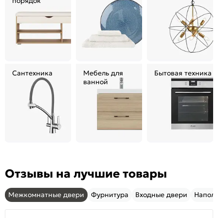
порядок
Сантехника
Мебель для
Бытовая техника
ванной
Отзывы на лучшие товары
Межкомнатные двери
Фурнитура
Входные двери
Напол