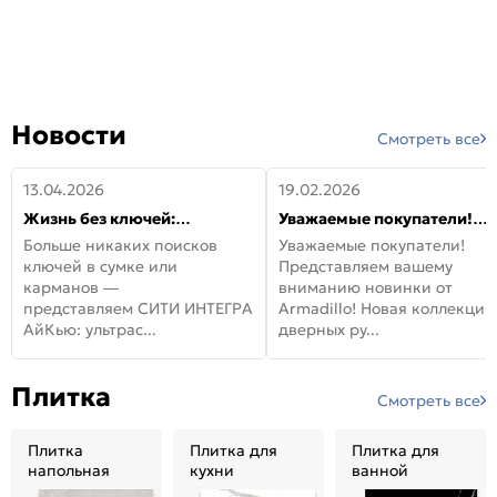
Новости
Смотреть все
13.04.2026
19.02.2026
Жизнь без ключей:
Уважаемые покупатели!
встречайте новую дверь
Представляем вашему
Больше никаких поисков
Уважаемые покупатели!
СИТИ ИНТЕГРА АйКью!
вниманию новинки от
ключей в сумке или
Представляем вашему
Armadillo!
карманов —
вниманию новинки от
представляем СИТИ ИНТЕГРА
Armadillo! Новая коллекция
АйКью: ультрас...
дверных ру...
Плитка
Смотреть все
Плитка
Плитка для
Плитка для
напольная
кухни
ванной