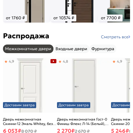
от 1760 ₽
от 10374 ₽
от 7700 ₽
Распродажа
Смотреть все
Межкомнатные двери
Входные двери
Фурнитура
4,9
4,8
4,9
Доставим завтра
Доставим завтра
Доставим з
Дверь межкомнатная
Дверь межкомнатная Гост-0
Дверь межк
Скинни-12 Эмаль Whitey, без
Финиш Флекс Л-14 (Белый),
Скинни-20 Э
декора, глухая, без стекла,
глухая, каркасно-щитовая
декора, глух
6 053
₽
2 270
₽
5 246
₽
8 070 ₽
2 670 ₽
8
без кромки, скиновая
без кромки,