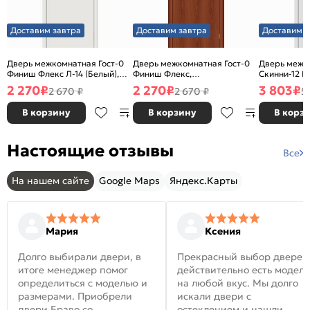
Доставим завтра
Доставим завтра
Доставим з
Дверь межкомнатная Гост-0
Дверь межкомнатная Гост-0
Дверь межк
Финиш Флекс Л-14 (Белый),
Финиш Флекс,
Скинни-12 В
глухая, каркасно-щитовая
Ламинированные Л-11
глухая, ски
2 270
₽
2 270
₽
3 803
₽
2 670 ₽
2 670 ₽
5
(ИталОрех), глухая, каркасно-
щитовая
В корзину
В корзину
В корз
Настоящие отзывы
Все
На нашем сайте
Google Maps
Яндекс.Карты
Мария
Ксения
Долго выбирали двери, в
Прекрасный выбор дверей
итоге менеджер помог
действительно есть модел
определиться с моделью и
на любой вкус. Мы долго
размерами. Приобрели
искали двери с
двери Браво со
остеклением и нашли