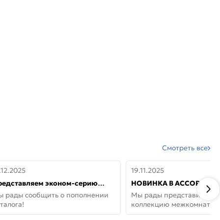
Смотреть все
.12.2025
19.11.2025
редставляем эконом-серию
НОВИНКА В АССОРТИМЕ
ерей от бренда Portika, где цена
ДВЕРИ GLOSSMAT —
ы рады сообщить о пополнении
Мы рады представить но
 значит «просто»
НЕОКЛАССИКА И УЮТ 
талога!
коллекцию межкомнатны
ДОМЕ
GlossMat (Полипропилен)