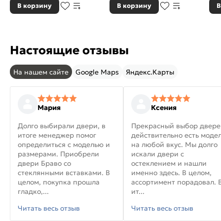
В корзину
В корзину
В
Настоящие отзывы
На нашем сайте
Google Maps
Яндекс.Карты
Мария
Ксения
Долго выбирали двери, в
Прекрасный выбор двере
итоге менеджер помог
действительно есть моде
определиться с моделью и
на любой вкус. Мы долго
размерами. Приобрели
искали двери с
двери Браво со
остеклением и нашли
стеклянными вставками. В
именно здесь. В целом,
целом, покупка прошла
ассортимент порадовал. 
гладко,...
ит...
Читать весь отзыв
Читать весь отзыв