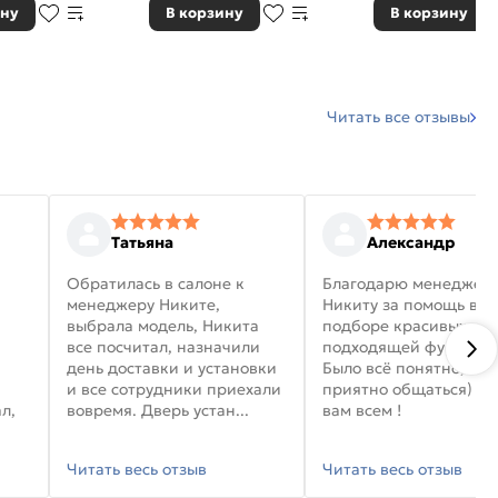
ину
В корзину
В корзину
Читать все отзывы
Татьяна
Александр
Обратилась в салоне к
Благодарю менеджер
менеджеру Никите,
Никиту за помощь в
выбрала модель, Никита
подборе красивых дв
все посчитал, назначили
подходящей фурниту
день доставки и установки
Было всё понятно, и
и все сотрудники приехали
приятно общаться) уд
л,
вовремя. Дверь устан...
вам всем !
Читать весь отзыв
Читать весь отзыв