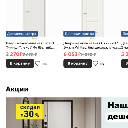
Доставим завтра
Доставим завтра
До
Дверь межкомнатная Гост-0
Дверь межкомнатная Скинни-12
Две
Финиш Флекс Л-14 (Белый),
Эмаль Whitey, без декора, глухая,
Эма
глухая, каркасно-щитовая
без стекла, без кромки, скиновая
без
2 270
₽
6 053
₽
5 
2 670 ₽
8 070 ₽
В корзину
В корзину
В
Акции