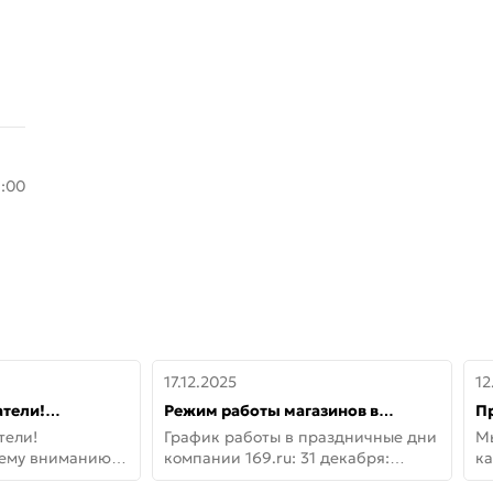
8:00
17.12.2025
12
тели!
Режим работы магазинов в
П
шему вниманию
праздничные дни с 31 декабря по
дв
тели!
График работы в праздничные дни
М
lo!
11 января
не
шему вниманию
компании 169.ru: 31 декабря:
ка
lo! Новая
Заказы, самовывоз и доставки —