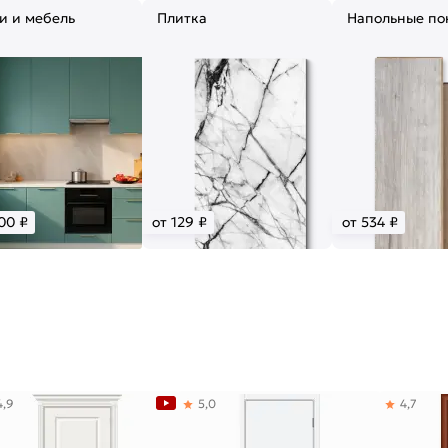
и и мебель
Плитка
Напольные по
00 ₽
от 129 ₽
от 534 ₽
4,9
5,0
4,7