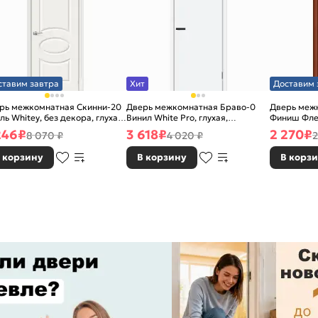
ставим завтра
Хит
Доставим 
рь межкомнатная Скинни-20
Дверь межкомнатная Браво-0
Дверь межк
ль Whitey, без декора, глухая,
Винил White Pro, глухая,
Финиш Фле
 стекла, без кромки, скиновая
каркасно-щитовая
Л-11 (ИталО
246
₽
3 618
₽
2 270
₽
8 070 ₽
4 020 ₽
2
каркасно-
 корзину
В корзину
В корз