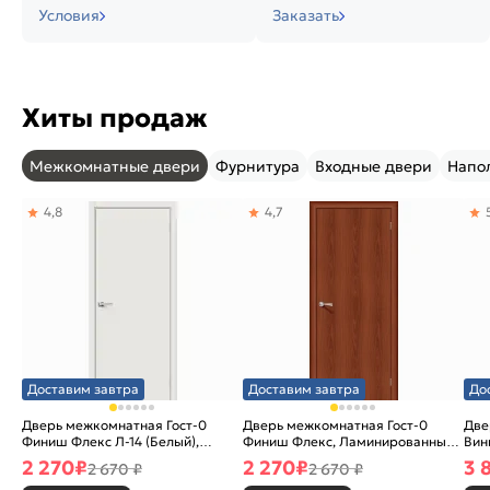
Условия
Заказать
Хиты продаж
Межкомнатные двери
Фурнитура
Входные двери
Напо
4,8
4,7
Доставим завтра
Доставим завтра
До
Дверь межкомнатная Гост-0
Дверь межкомнатная Гост-0
Две
Финиш Флекс Л-14 (Белый),
Финиш Флекс, Ламинированные
Вин
глухая, каркасно-щитовая
Л-11 (ИталОрех), глухая,
ски
2 270
₽
2 270
₽
3 
2 670 ₽
2 670 ₽
каркасно-щитовая