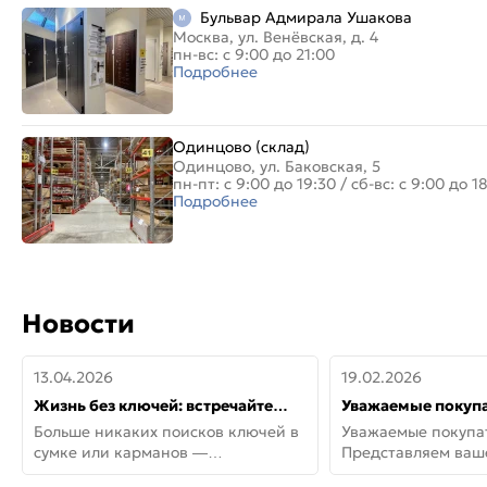
Бульвар Адмирала Ушакова
Москва, ул. Венёвская, д. 4
пн-вс: с 9:00 до 21:00
Подробнее
Одинцово (склад)
Одинцово, ул. Баковская, 5
пн-пт: с 9:00 до 19:30
/
сб-вс: с 9:00 до 1
Подробнее
Новости
13.04.2026
19.02.2026
Жизнь без ключей: встречайте
Уважаемые покупа
новую дверь СИТИ ИНТЕГРА
Представляем ва
Больше никаких поисков ключей в
Уважаемые покупа
АйКью!
новинки от Armadil
сумке или карманов —
Представляем ва
представляем СИТИ ИНТЕГРА
новинки от Armadil