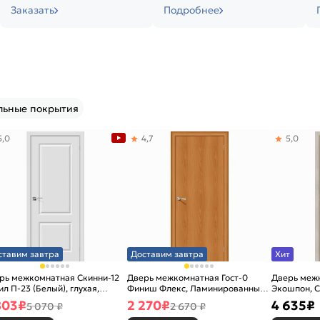
Заказать
Подробнее
льные покрытия
5,0
4,7
5,0
ставим завтра
Доставим завтра
Хит
рь межкомнатная Скинни-12
Дверь межкомнатная Гост-0
Дверь меж
ил П-23 (Белый), глухая,
Финиш Флекс, Ламинированные
Экошпон, C
новая
Л-12 (МиланОрех), глухая,
остекленна
803
₽
2 270
₽
4 635
₽
5 070 ₽
2 670 ₽
каркасно-щитовая