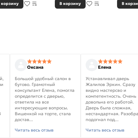
 корзину
В корзину
В корз
Оксана
Елена
й,
Большой удобный салон в
Устанавливал дверь
ли
бутово. Грамотный
Жалилов Эркин. Сразу
консультант Елена, помогла
видно мастерсво и
определится с дверью,
компетентность. Очень
ответила на все
довольна его работой.
интересующие вопросы.
Дверь была сложная,
В
Вишенкой на торте, стала
нестандартная. Разобра
достав...
подогнал под...
Читать весь отзыв
Читать весь отзыв