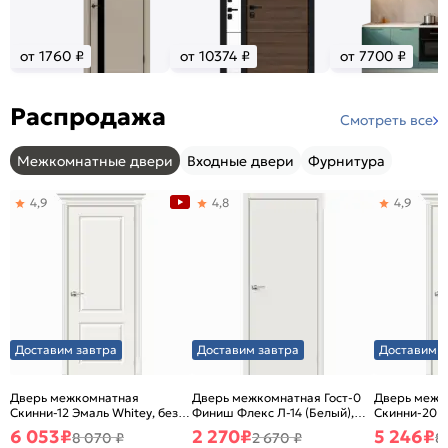
от 1760 ₽
от 10374 ₽
от 7700 ₽
Распродажа
Смотреть все
Межкомнатные двери
Входные двери
Фурнитура
4,9
4,8
4,9
Доставим завтра
Доставим завтра
Доставим з
Дверь межкомнатная
Дверь межкомнатная Гост-0
Дверь межк
Скинни-12 Эмаль Whitey, без
Финиш Флекс Л-14 (Белый),
Скинни-20 Э
декора, глухая, без стекла,
глухая, каркасно-щитовая
декора, глух
6 053
₽
2 270
₽
5 246
₽
8 070 ₽
2 670 ₽
8
без кромки, скиновая
без кромки,