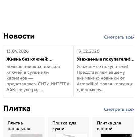
Новости
Смотреть все
13.04.2026
19.02.2026
Жизнь без ключей:
Уважаемые покупатели!
встречайте новую дверь
Представляем вашему
Больше никаких поисков
Уважаемые покупатели!
СИТИ ИНТЕГРА АйКью!
вниманию новинки от
ключей в сумке или
Представляем вашему
Armadillo!
карманов —
вниманию новинки от
представляем СИТИ ИНТЕГРА
Armadillo! Новая коллекция
АйКью: ультрас...
дверных ру...
Плитка
Смотреть все
Плитка
Плитка для
Плитка для
напольная
кухни
ванной