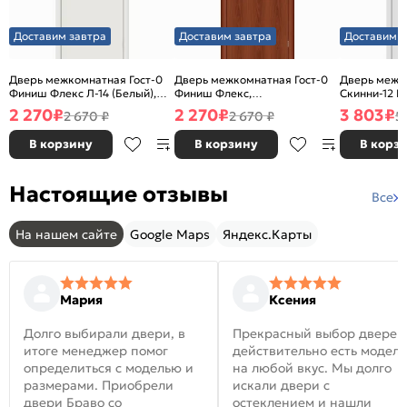
Доставим завтра
Доставим завтра
Доставим з
Дверь межкомнатная Гост-0
Дверь межкомнатная Гост-0
Дверь межк
Финиш Флекс Л-14 (Белый),
Финиш Флекс,
Скинни-12 В
глухая, каркасно-щитовая
Ламинированные Л-11
глухая, ски
2 270
₽
2 270
₽
3 803
₽
2 670 ₽
2 670 ₽
5
(ИталОрех), глухая, каркасно-
щитовая
В корзину
В корзину
В корз
Настоящие отзывы
Все
На нашем сайте
Google Maps
Яндекс.Карты
Мария
Ксения
Долго выбирали двери, в
Прекрасный выбор дверей
итоге менеджер помог
действительно есть модел
определиться с моделью и
на любой вкус. Мы долго
размерами. Приобрели
искали двери с
двери Браво со
остеклением и нашли