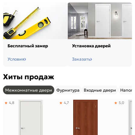
Бесплатный замер
Установка дверей
Условия
Заказать
Хиты продаж
Межкомнатные двери
Фурнитура
Входные двери
Напол
4,8
4,7
5,0