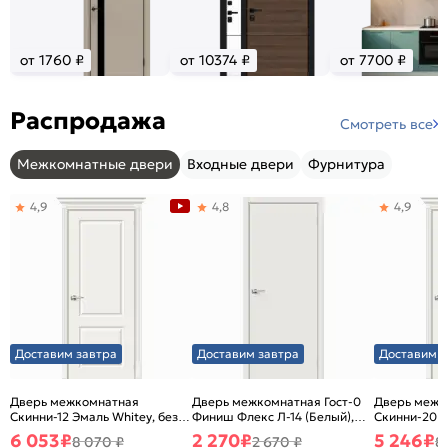
от 1760 ₽
от 10374 ₽
от 7700 ₽
Распродажа
Смотреть все
Межкомнатные двери
Входные двери
Фурнитура
4,9
4,8
4,9
Доставим завтра
Доставим завтра
Доставим з
Дверь межкомнатная
Дверь межкомнатная Гост-0
Дверь межк
Скинни-12 Эмаль Whitey, без
Финиш Флекс Л-14 (Белый),
Скинни-20 Э
декора, глухая, без стекла,
глухая, каркасно-щитовая
декора, глух
6 053
₽
2 270
₽
5 246
₽
8 070 ₽
2 670 ₽
8
без кромки, скиновая
без кромки,