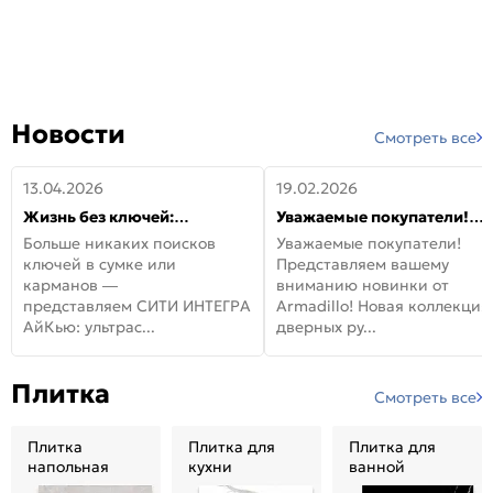
Новости
Смотреть все
13.04.2026
19.02.2026
Жизнь без ключей:
Уважаемые покупатели!
встречайте новую дверь
Представляем вашему
Больше никаких поисков
Уважаемые покупатели!
СИТИ ИНТЕГРА АйКью!
вниманию новинки от
ключей в сумке или
Представляем вашему
Armadillo!
карманов —
вниманию новинки от
представляем СИТИ ИНТЕГРА
Armadillo! Новая коллекция
АйКью: ультрас...
дверных ру...
Плитка
Смотреть все
Плитка
Плитка для
Плитка для
напольная
кухни
ванной