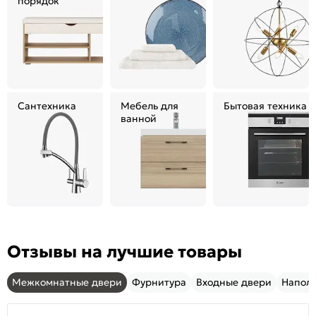
порядок
Сантехника
Мебель для
Бытовая техника
ванной
Отзывы на лучшие товары
Межкомнатные двери
Фурнитура
Входные двери
Напол