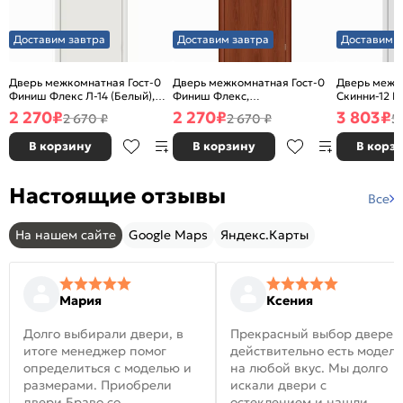
Доставим завтра
Доставим завтра
Доставим з
Дверь межкомнатная Гост-0
Дверь межкомнатная Гост-0
Дверь межк
Финиш Флекс Л-14 (Белый),
Финиш Флекс,
Скинни-12 В
глухая, каркасно-щитовая
Ламинированные Л-11
глухая, ски
2 270
₽
2 270
₽
3 803
₽
2 670 ₽
2 670 ₽
5
(ИталОрех), глухая, каркасно-
щитовая
В корзину
В корзину
В корз
Настоящие отзывы
Все
На нашем сайте
Google Maps
Яндекс.Карты
Мария
Ксения
Долго выбирали двери, в
Прекрасный выбор дверей
итоге менеджер помог
действительно есть модел
определиться с моделью и
на любой вкус. Мы долго
размерами. Приобрели
искали двери с
двери Браво со
остеклением и нашли