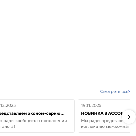
Смотреть все
.12.2025
19.11.2025
редставляем эконом-серию
НОВИНКА В АССОРТИМЕ
ерей от бренда Portika, где цена
ДВЕРИ GLOSSMAT —
ы рады сообщить о пополнении
Мы рады представить но
 значит «просто»
НЕОКЛАССИКА И УЮТ 
талога!
коллекцию межкомнатны
ДОМЕ
GlossMat (Полипропилен)