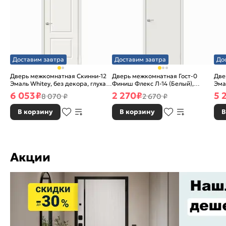
Доставим завтра
Доставим завтра
До
Дверь межкомнатная Скинни-12
Дверь межкомнатная Гост-0
Две
Эмаль Whitey, без декора, глухая,
Финиш Флекс Л-14 (Белый),
Эма
без стекла, без кромки, скиновая
глухая, каркасно-щитовая
без
6 053
₽
2 270
₽
5 
8 070 ₽
2 670 ₽
В корзину
В корзину
В
Акции