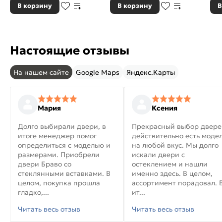
В корзину
В корзину
В
Настоящие отзывы
На нашем сайте
Google Maps
Яндекс.Карты
Мария
Ксения
Долго выбирали двери, в
Прекрасный выбор двере
итоге менеджер помог
действительно есть моде
определиться с моделью и
на любой вкус. Мы долго
размерами. Приобрели
искали двери с
двери Браво со
остеклением и нашли
стеклянными вставками. В
именно здесь. В целом,
целом, покупка прошла
ассортимент порадовал. 
гладко,...
ит...
Читать весь отзыв
Читать весь отзыв