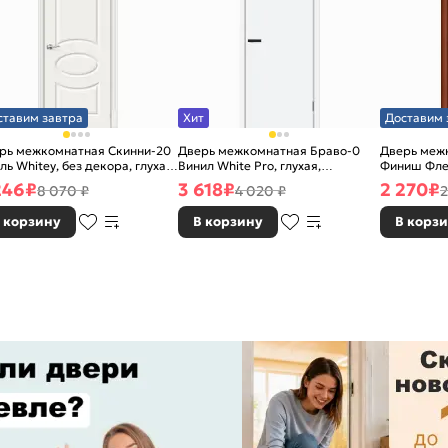
ставим завтра
Хит
Доставим 
рь межкомнатная Скинни-20
Дверь межкомнатная Браво-0
Дверь межк
ль Whitey, без декора, глухая,
Винил White Pro, глухая,
Финиш Фле
 стекла, без кромки, скиновая
каркасно-щитовая
Л-11 (ИталО
246
₽
3 618
₽
2 270
₽
8 070 ₽
4 020 ₽
2
каркасно-
 корзину
В корзину
В корз