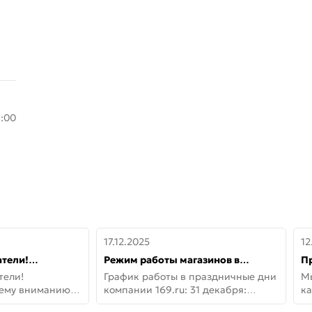
8:00
17.12.2025
12
тели!
Режим работы магазинов в
П
шему вниманию
праздничные дни с 31 декабря по
дв
тели!
График работы в праздничные дни
М
lo!
11 января
не
шему вниманию
компании 169.ru: 31 декабря:
ка
lo! Новая
Заказы, самовывоз и доставки —