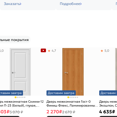
Заказать
Подробнее
льные покрытия
5,0
4,7
5,0
ставим завтра
Доставим завтра
Доставим 
рь межкомнатная Скинни-12
Дверь межкомнатная Гост-0
Дверь меж
ил П-23 (Белый), глухая,
Финиш Флекс, Ламинированные
Экошпон, C
новая
Л-12 (МиланОрех), глухая,
остекленна
803
₽
2 270
₽
4 635
₽
5 070 ₽
2 670 ₽
каркасно-щитовая