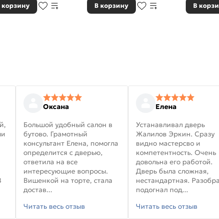
 корзину
В корзину
В корз
Оксана
Елена
й,
Большой удобный салон в
Устанавливал дверь
ли
бутово. Грамотный
Жалилов Эркин. Сразу
консультант Елена, помогла
видно мастерсво и
определится с дверью,
компетентность. Очень
ответила на все
довольна его работой.
интересующие вопросы.
Дверь была сложная,
В
Вишенкой на торте, стала
нестандартная. Разобра
достав...
подогнал под...
Читать весь отзыв
Читать весь отзыв