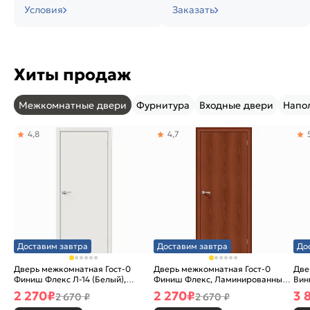
Условия
Заказать
Хиты продаж
Межкомнатные двери
Фурнитура
Входные двери
Напо
4,8
4,7
Доставим завтра
Доставим завтра
До
Дверь межкомнатная Гост-0
Дверь межкомнатная Гост-0
Две
Финиш Флекс Л-14 (Белый),
Финиш Флекс, Ламинированные
Вин
глухая, каркасно-щитовая
Л-11 (ИталОрех), глухая,
ски
2 270
₽
2 270
₽
3 
2 670 ₽
2 670 ₽
каркасно-щитовая