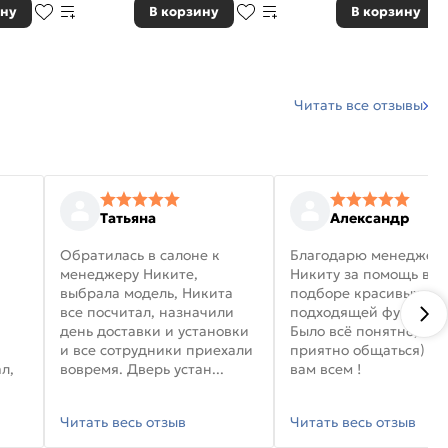
ину
В корзину
В корзину
Читать все отзывы
Татьяна
Александр
Обратилась в салоне к
Благодарю менеджер
менеджеру Никите,
Никиту за помощь в
выбрала модель, Никита
подборе красивых дв
все посчитал, назначили
подходящей фурниту
день доставки и установки
Было всё понятно, и
и все сотрудники приехали
приятно общаться) уд
л,
вовремя. Дверь устан...
вам всем !
Читать весь отзыв
Читать весь отзыв