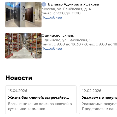
Бульвар Адмирала Ушакова
Москва, ул. Венёвская, д. 4
пн-вс: с 9:00 до 21:00
Подробнее
Одинцово (склад)
Одинцово, ул. Баковская, 5
пн-пт: с 9:00 до 19:30
/
сб-вс: с 9:00 до 1
Подробнее
Новости
13.04.2026
19.02.2026
Жизнь без ключей: встречайте
Уважаемые покупа
новую дверь СИТИ ИНТЕГРА
Представляем ва
Больше никаких поисков ключей в
Уважаемые покупа
АйКью!
новинки от Armadil
сумке или карманов —
Представляем ва
представляем СИТИ ИНТЕГРА
новинки от Armadil