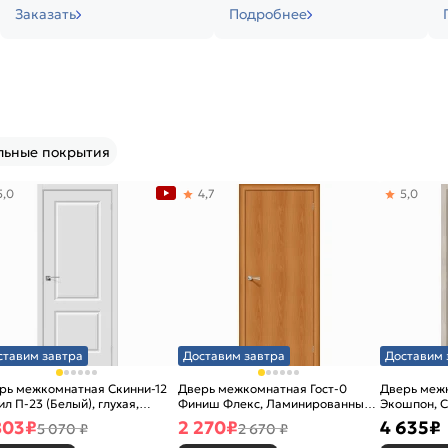
Заказать
Подробнее
льные покрытия
5,0
4,7
5,0
ставим завтра
Доставим завтра
Доставим 
рь межкомнатная Скинни-12
Дверь межкомнатная Гост-0
Дверь меж
ил П-23 (Белый), глухая,
Финиш Флекс, Ламинированные
Экошпон, C
новая
Л-12 (МиланОрех), глухая,
остекленна
803
₽
2 270
₽
4 635
₽
5 070 ₽
2 670 ₽
каркасно-щитовая