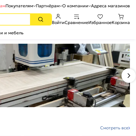
рам
Покупателям
Партнёрам
О компании
Адреса магазинов
Войти
Сравнение
Избранное
Корзина
и и мебель
Смотреть все