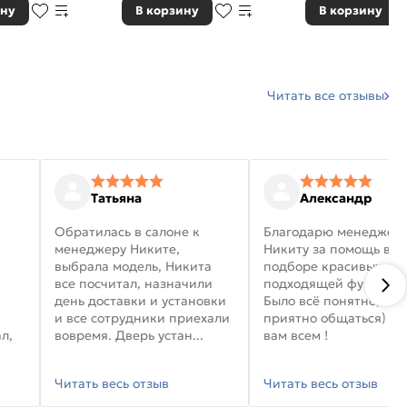
ину
В корзину
В корзину
Читать все отзывы
Татьяна
Александр
Обратилась в салоне к
Благодарю менеджер
менеджеру Никите,
Никиту за помощь в
выбрала модель, Никита
подборе красивых дв
все посчитал, назначили
подходящей фурниту
день доставки и установки
Было всё понятно, и
и все сотрудники приехали
приятно общаться) уд
л,
вовремя. Дверь устан...
вам всем !
Читать весь отзыв
Читать весь отзыв