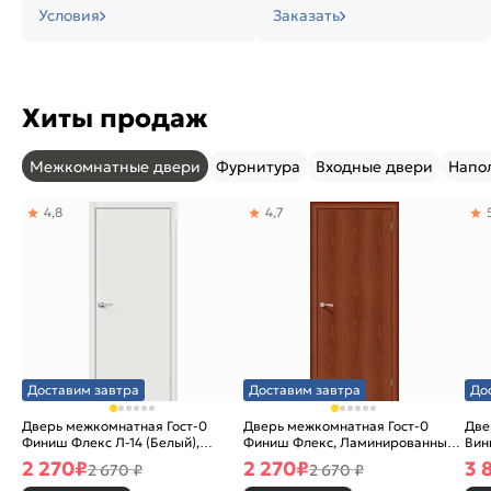
Условия
Заказать
Хиты продаж
Межкомнатные двери
Фурнитура
Входные двери
Напо
4,8
4,7
Доставим завтра
Доставим завтра
До
Дверь межкомнатная Гост-0
Дверь межкомнатная Гост-0
Две
Финиш Флекс Л-14 (Белый),
Финиш Флекс, Ламинированные
Вин
глухая, каркасно-щитовая
Л-11 (ИталОрех), глухая,
ски
2 270
₽
2 270
₽
3 
2 670 ₽
2 670 ₽
каркасно-щитовая