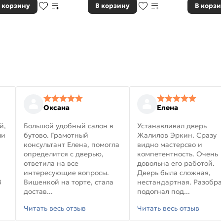
 корзину
В корзину
В корз
Оксана
Елена
й,
Большой удобный салон в
Устанавливал дверь
ли
бутово. Грамотный
Жалилов Эркин. Сразу
консультант Елена, помогла
видно мастерсво и
определится с дверью,
компетентность. Очень
ответила на все
довольна его работой.
интересующие вопросы.
Дверь была сложная,
В
Вишенкой на торте, стала
нестандартная. Разобра
достав...
подогнал под...
Читать весь отзыв
Читать весь отзыв