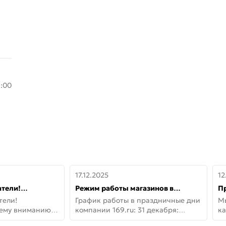
8:00
17.12.2025
12
тели!
Режим работы магазинов в
П
шему вниманию
праздничные дни с 31 декабря по
дв
тели!
График работы в праздничные дни
М
lo!
11 января
не
шему вниманию
компании 169.ru: 31 декабря:
ка
lo! Новая
Заказы, самовывоз и доставки —