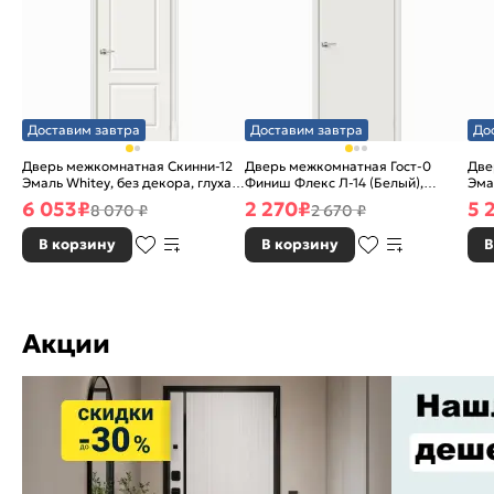
Доставим завтра
Доставим завтра
До
Дверь межкомнатная Скинни-12
Дверь межкомнатная Гост-0
Две
Эмаль Whitey, без декора, глухая,
Финиш Флекс Л-14 (Белый),
Эма
без стекла, без кромки, скиновая
глухая, каркасно-щитовая
без
6 053
₽
2 270
₽
5 
8 070 ₽
2 670 ₽
В корзину
В корзину
В
Акции