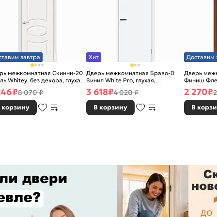
ставим завтра
Хит
Доставим 
рь межкомнатная Скинни-20
Дверь межкомнатная Браво-0
Дверь межк
ль Whitey, без декора, глухая,
Винил White Pro, глухая,
Финиш Фле
 стекла, без кромки, скиновая
каркасно-щитовая
Л-11 (ИталО
246
₽
3 618
₽
2 270
₽
8 070 ₽
4 020 ₽
2
каркасно-
 корзину
В корзину
В корз