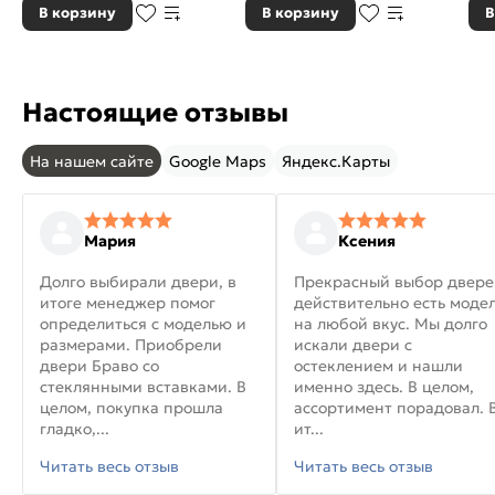
В корзину
В корзину
В
Настоящие отзывы
На нашем сайте
Google Maps
Яндекс.Карты
Мария
Ксения
Долго выбирали двери, в
Прекрасный выбор двере
итоге менеджер помог
действительно есть моде
определиться с моделью и
на любой вкус. Мы долго
размерами. Приобрели
искали двери с
двери Браво со
остеклением и нашли
стеклянными вставками. В
именно здесь. В целом,
целом, покупка прошла
ассортимент порадовал. 
гладко,...
ит...
Читать весь отзыв
Читать весь отзыв