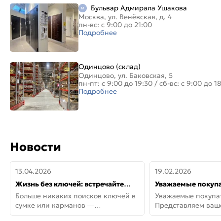
Бульвар Адмирала Ушакова
Москва, ул. Венёвская, д. 4
пн-вс: с 9:00 до 21:00
Подробнее
Одинцово (склад)
Одинцово, ул. Баковская, 5
пн-пт: с 9:00 до 19:30
/
сб-вс: с 9:00 до 1
Подробнее
Новости
13.04.2026
19.02.2026
Жизнь без ключей: встречайте
Уважаемые покупа
новую дверь СИТИ ИНТЕГРА
Представляем ва
Больше никаких поисков ключей в
Уважаемые покупа
АйКью!
новинки от Armadil
сумке или карманов —
Представляем ва
представляем СИТИ ИНТЕГРА
новинки от Armadil