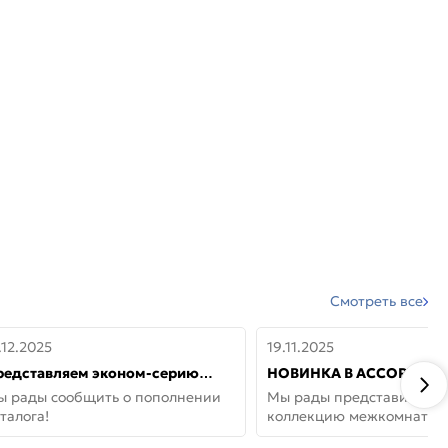
Смотреть все
.12.2025
19.11.2025
редставляем эконом-серию
НОВИНКА В АССОРТИМЕ
ерей от бренда Portika, где цена
ДВЕРИ GLOSSMAT —
ы рады сообщить о пополнении
Мы рады представить но
 значит «просто»
НЕОКЛАССИКА И УЮТ 
талога!
коллекцию межкомнатны
ДОМЕ
GlossMat (Полипропилен)