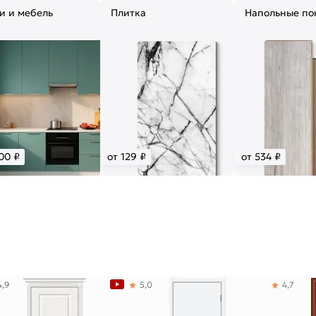
и и мебель
Плитка
Напольные по
00 ₽
от 129 ₽
от 534 ₽
4,9
5,0
4,7