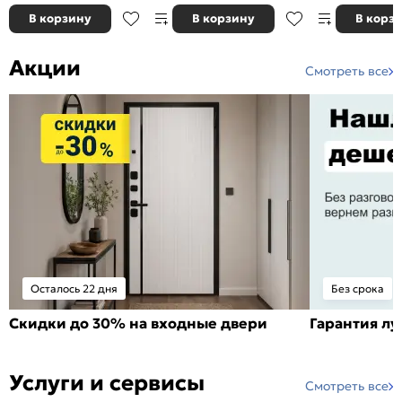
В корзину
В корзину
В корз
Акции
Смотреть все
Осталось 22 дня
Без срока
Скидки до 30% на входные двери
Гарантия л
Услуги и сервисы
Смотреть все