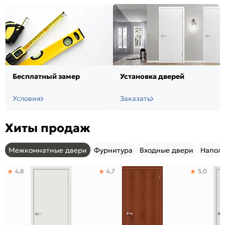
Бесплатный замер
Установка дверей
Условия
Заказать
Хиты продаж
Межкомнатные двери
Фурнитура
Входные двери
Напол
4,8
4,7
5,0