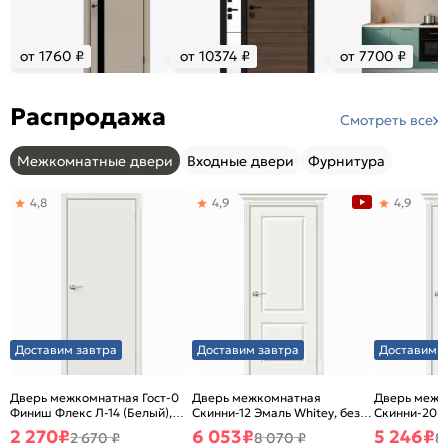
от 1760 ₽
от 10374 ₽
от 7700 ₽
Распродажа
Смотреть все
Межкомнатные двери
Входные двери
Фурнитура
4,8
4,9
4,9
Доставим завтра
Доставим завтра
Доставим з
Дверь межкомнатная Гост-0
Дверь межкомнатная
Дверь межк
Финиш Флекс Л-14 (Белый),
Скинни-12 Эмаль Whitey, без
Скинни-20 Э
глухая, каркасно-щитовая
декора, глухая, без стекла,
декора, глух
2 270
₽
6 053
₽
5 246
₽
2 670 ₽
8 070 ₽
8
без кромки, скиновая
без кромки,