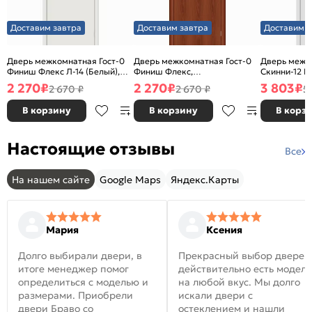
Доставим завтра
Доставим завтра
Доставим з
Дверь межкомнатная Гост-0
Дверь межкомнатная Гост-0
Дверь межк
Финиш Флекс Л-14 (Белый),
Финиш Флекс,
Скинни-12 В
глухая, каркасно-щитовая
Ламинированные Л-11
глухая, ски
2 270
₽
2 270
₽
3 803
₽
2 670 ₽
2 670 ₽
5
(ИталОрех), глухая, каркасно-
щитовая
В корзину
В корзину
В корз
Настоящие отзывы
Все
На нашем сайте
Google Maps
Яндекс.Карты
Мария
Ксения
Долго выбирали двери, в
Прекрасный выбор дверей
итоге менеджер помог
действительно есть модел
определиться с моделью и
на любой вкус. Мы долго
размерами. Приобрели
искали двери с
двери Браво со
остеклением и нашли