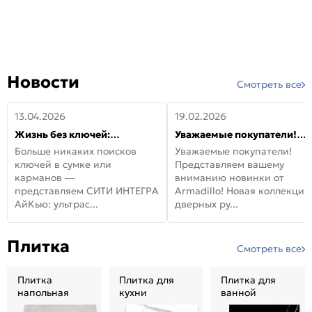
Новости
Смотреть все
13.04.2026
19.02.2026
Жизнь без ключей:
Уважаемые покупатели!
встречайте новую дверь
Представляем вашему
Больше никаких поисков
Уважаемые покупатели!
СИТИ ИНТЕГРА АйКью!
вниманию новинки от
ключей в сумке или
Представляем вашему
Armadillo!
карманов —
вниманию новинки от
представляем СИТИ ИНТЕГРА
Armadillo! Новая коллекция
АйКью: ультрас...
дверных ру...
Плитка
Смотреть все
Плитка
Плитка для
Плитка для
напольная
кухни
ванной