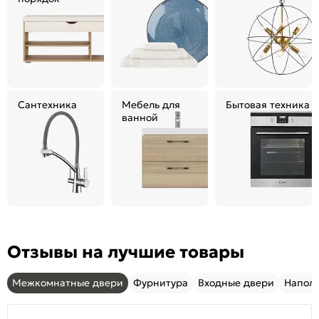
порядок
Сантехника
Мебель для
Бытовая техника
ванной
Отзывы на лучшие товары
Межкомнатные двери
Фурнитура
Входные двери
Напол