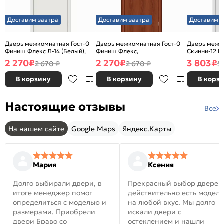
Доставим завтра
Доставим завтра
Доставим з
Дверь межкомнатная Гост-0
Дверь межкомнатная Гост-0
Дверь межк
Финиш Флекс Л-14 (Белый),
Финиш Флекс,
Скинни-12 В
глухая, каркасно-щитовая
Ламинированные Л-11
глухая, ски
2 270
₽
2 270
₽
3 803
₽
2 670 ₽
2 670 ₽
5
(ИталОрех), глухая, каркасно-
щитовая
В корзину
В корзину
В корз
Настоящие отзывы
Все
На нашем сайте
Google Maps
Яндекс.Карты
Мария
Ксения
Долго выбирали двери, в
Прекрасный выбор дверей
итоге менеджер помог
действительно есть модел
определиться с моделью и
на любой вкус. Мы долго
размерами. Приобрели
искали двери с
двери Браво со
остеклением и нашли