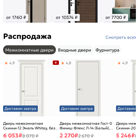
от 1760 ₽
от 10374 ₽
от 7700 ₽
Распродажа
Смотреть все
Межкомнатные двери
Входные двери
Фурнитура
4,9
4,8
4,9
Доставим завтра
Доставим завтра
Доставим з
Дверь межкомнатная
Дверь межкомнатная Гост-0
Дверь межк
Скинни-12 Эмаль Whitey, без
Финиш Флекс Л-14 (Белый),
Скинни-20 Э
декора, глухая, без стекла,
глухая, каркасно-щитовая
декора, глух
6 053
₽
2 270
₽
5 246
₽
8 070 ₽
2 670 ₽
8
без кромки, скиновая
без кромки,