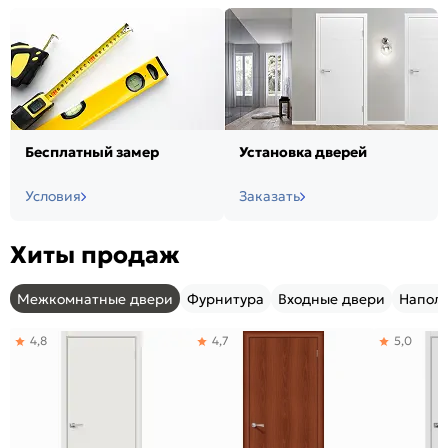
Бесплатный замер
Установка дверей
Условия
Заказать
Хиты продаж
Межкомнатные двери
Фурнитура
Входные двери
Напол
4,8
4,7
5,0