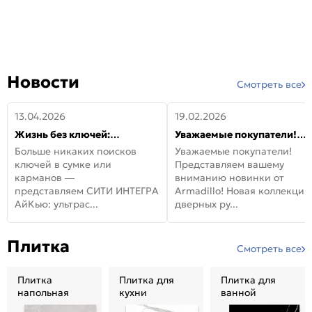
Новости
Смотреть все
13.04.2026
19.02.2026
Жизнь без ключей:
Уважаемые покупатели!
встречайте новую дверь
Представляем вашему
Больше никаких поисков
Уважаемые покупатели!
СИТИ ИНТЕГРА АйКью!
вниманию новинки от
ключей в сумке или
Представляем вашему
Armadillo!
карманов —
вниманию новинки от
представляем СИТИ ИНТЕГРА
Armadillo! Новая коллекция
АйКью: ультрас...
дверных ру...
Плитка
Смотреть все
Плитка
Плитка для
Плитка для
напольная
кухни
ванной