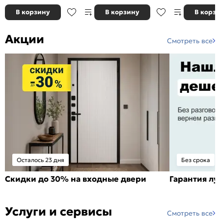
В корзину
В корзину
В корз
Акции
Смотреть все
Осталось 23 дня
Без срока
Скидки до 30% на входные двери
Гарантия л
Услуги и сервисы
Смотреть все