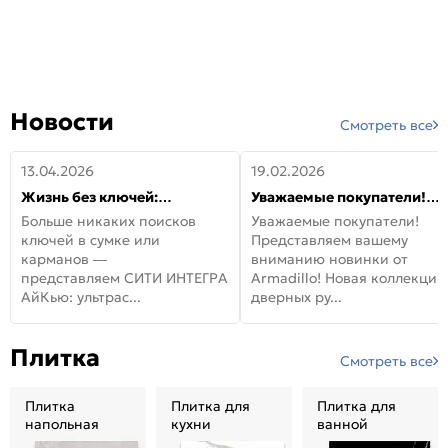
Новости
Смотреть все
13.04.2026
19.02.2026
Жизнь без ключей:
Уважаемые покупатели!
встречайте новую дверь
Представляем вашему
Больше никаких поисков
Уважаемые покупатели!
СИТИ ИНТЕГРА АйКью!
вниманию новинки от
ключей в сумке или
Представляем вашему
Armadillo!
карманов —
вниманию новинки от
представляем СИТИ ИНТЕГРА
Armadillo! Новая коллекция
АйКью: ультрас...
дверных ру...
Плитка
Смотреть все
Плитка
Плитка для
Плитка для
напольная
кухни
ванной