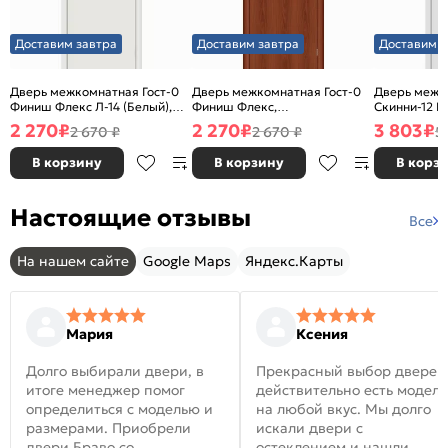
Доставим завтра
Доставим завтра
Доставим з
Дверь межкомнатная Гост-0
Дверь межкомнатная Гост-0
Дверь межк
Финиш Флекс Л-14 (Белый),
Финиш Флекс,
Скинни-12 В
глухая, каркасно-щитовая
Ламинированные Л-11
глухая, ски
2 270
₽
2 270
₽
3 803
₽
2 670 ₽
2 670 ₽
5
(ИталОрех), глухая, каркасно-
щитовая
В корзину
В корзину
В корз
Настоящие отзывы
Все
На нашем сайте
Google Maps
Яндекс.Карты
Мария
Ксения
Долго выбирали двери, в
Прекрасный выбор дверей
итоге менеджер помог
действительно есть модел
определиться с моделью и
на любой вкус. Мы долго
размерами. Приобрели
искали двери с
двери Браво со
остеклением и нашли