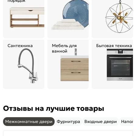
порядок
Сантехника
Мебель для
Бытовая техника
ванной
Отзывы на лучшие товары
Межкомнатные двери
Фурнитура
Входные двери
Напол