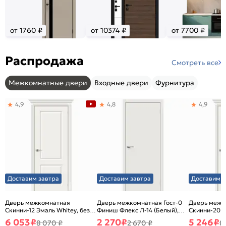
от 1760 ₽
от 10374 ₽
от 7700 ₽
Распродажа
Смотреть все
Межкомнатные двери
Входные двери
Фурнитура
4,9
4,8
4,9
Доставим завтра
Доставим завтра
Доставим з
Дверь межкомнатная
Дверь межкомнатная Гост-0
Дверь межк
Скинни-12 Эмаль Whitey, без
Финиш Флекс Л-14 (Белый),
Скинни-20 Э
декора, глухая, без стекла,
глухая, каркасно-щитовая
декора, глух
6 053
₽
2 270
₽
5 246
₽
8 070 ₽
2 670 ₽
8
без кромки, скиновая
без кромки,