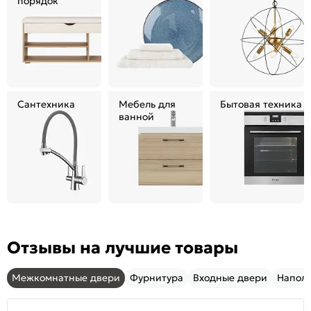
порядок
Сантехника
Мебель для
Бытовая техника
ванной
Отзывы на лучшие товары
Межкомнатные двери
Фурнитура
Входные двери
Напол