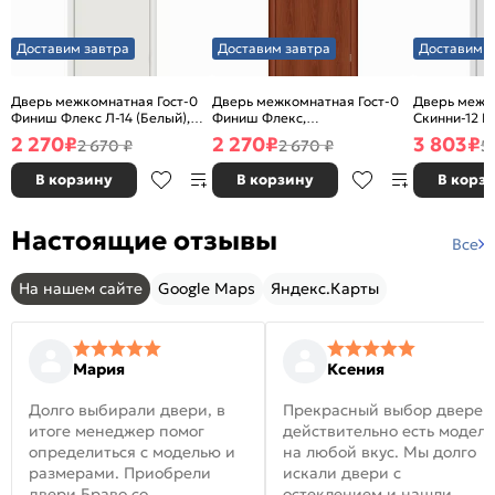
Доставим завтра
Доставим завтра
Доставим з
Дверь межкомнатная Гост-0
Дверь межкомнатная Гост-0
Дверь межк
Финиш Флекс Л-14 (Белый),
Финиш Флекс,
Скинни-12 В
глухая, каркасно-щитовая
Ламинированные Л-11
глухая, ски
2 270
₽
2 270
₽
3 803
₽
2 670 ₽
2 670 ₽
5
(ИталОрех), глухая, каркасно-
щитовая
В корзину
В корзину
В корз
Настоящие отзывы
Все
На нашем сайте
Google Maps
Яндекс.Карты
Мария
Ксения
Долго выбирали двери, в
Прекрасный выбор дверей
итоге менеджер помог
действительно есть модел
определиться с моделью и
на любой вкус. Мы долго
размерами. Приобрели
искали двери с
двери Браво со
остеклением и нашли