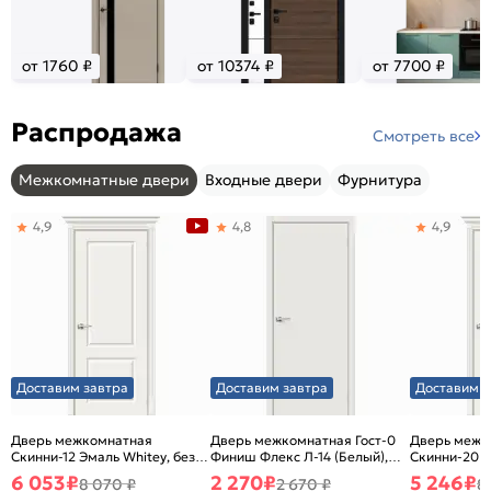
от 1760 ₽
от 10374 ₽
от 7700 ₽
Распродажа
Смотреть все
Межкомнатные двери
Входные двери
Фурнитура
4,9
4,8
4,9
Доставим завтра
Доставим завтра
Доставим з
Дверь межкомнатная
Дверь межкомнатная Гост-0
Дверь межк
Скинни-12 Эмаль Whitey, без
Финиш Флекс Л-14 (Белый),
Скинни-20 Э
декора, глухая, без стекла,
глухая, каркасно-щитовая
декора, глух
6 053
₽
2 270
₽
5 246
₽
8 070 ₽
2 670 ₽
8
без кромки, скиновая
без кромки,