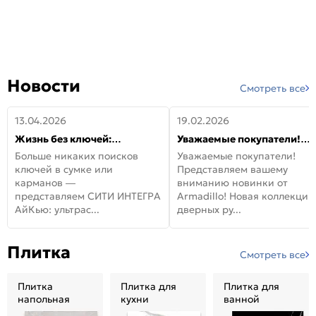
Новости
Смотреть все
13.04.2026
19.02.2026
Жизнь без ключей:
Уважаемые покупатели!
встречайте новую дверь
Представляем вашему
Больше никаких поисков
Уважаемые покупатели!
СИТИ ИНТЕГРА АйКью!
вниманию новинки от
ключей в сумке или
Представляем вашему
Armadillo!
карманов —
вниманию новинки от
представляем СИТИ ИНТЕГРА
Armadillo! Новая коллекция
АйКью: ультрас...
дверных ру...
Плитка
Смотреть все
Плитка
Плитка для
Плитка для
напольная
кухни
ванной