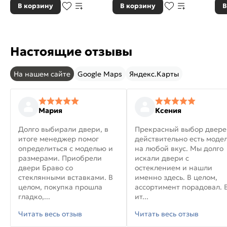
В корзину
В корзину
В
Настоящие отзывы
На нашем сайте
Google Maps
Яндекс.Карты
Мария
Ксения
Долго выбирали двери, в
Прекрасный выбор двере
итоге менеджер помог
действительно есть моде
определиться с моделью и
на любой вкус. Мы долго
размерами. Приобрели
искали двери с
двери Браво со
остеклением и нашли
стеклянными вставками. В
именно здесь. В целом,
целом, покупка прошла
ассортимент порадовал. 
гладко,...
ит...
Читать весь отзыв
Читать весь отзыв