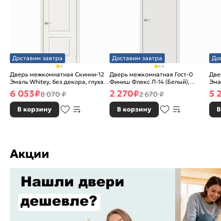
Доставим завтра
Доставим завтра
До
Дверь межкомнатная Скинни-12
Дверь межкомнатная Гост-0
Две
Эмаль Whitey, без декора, глухая,
Финиш Флекс Л-14 (Белый),
Эма
без стекла, без кромки, скиновая
глухая, каркасно-щитовая
без
6 053
₽
2 270
₽
5 
8 070 ₽
2 670 ₽
В корзину
В корзину
В
Акции