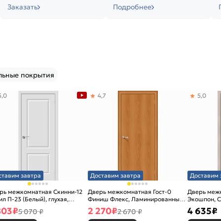
Заказать
Подробнее
льные покрытия
5,0
4,7
5,0
ставим завтра
Доставим завтра
Доставим 
рь межкомнатная Скинни-12
Дверь межкомнатная Гост-0
Дверь меж
ил П-23 (Белый), глухая,
Финиш Флекс, Ламинированные
Экошпон, C
новая
Л-12 (МиланОрех), глухая,
остекленна
803
₽
2 270
₽
4 635
₽
5 070 ₽
2 670 ₽
каркасно-щитовая