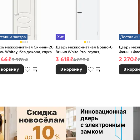
ставим завтра
Хит
Доставим 
рь межкомнатная Скинни-20
Дверь межкомнатная Браво-0
Дверь межк
ль Whitey, без декора, глухая,
Винил White Pro, глухая,
Финиш Фле
 стекла, без кромки, скиновая
каркасно-щитовая
Л-11 (ИталО
246
₽
3 618
₽
2 270
₽
8 070 ₽
4 020 ₽
2
каркасно-
 корзину
В корзину
В корз