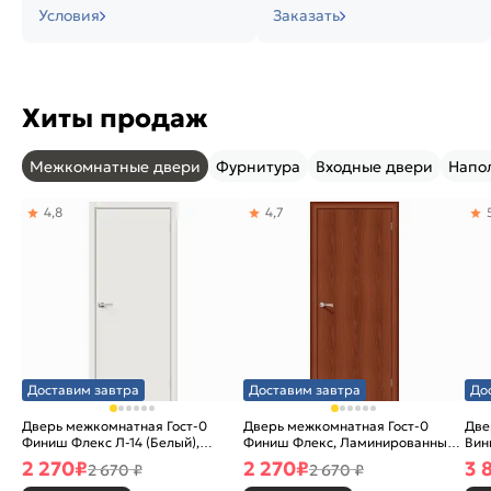
Условия
Заказать
Хиты продаж
Межкомнатные двери
Фурнитура
Входные двери
Напо
4,8
4,7
Доставим завтра
Доставим завтра
До
Дверь межкомнатная Гост-0
Дверь межкомнатная Гост-0
Две
Финиш Флекс Л-14 (Белый),
Финиш Флекс, Ламинированные
Вин
глухая, каркасно-щитовая
Л-11 (ИталОрех), глухая,
ски
2 270
₽
2 270
₽
3 
2 670 ₽
2 670 ₽
каркасно-щитовая