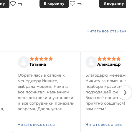
ину
В корзину
В корзину
Читать все отзывы
Татьяна
Александр
Обратилась в салоне к
Благодарю менеджер
менеджеру Никите,
Никиту за помощь в
выбрала модель, Никита
подборе красивых дв
все посчитал, назначили
подходящей фурниту
день доставки и установки
Было всё понятно, и
и все сотрудники приехали
приятно общаться) уд
л,
вовремя. Дверь устан...
вам всем !
Читать весь отзыв
Читать весь отзыв