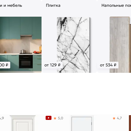
и и мебель
Плитка
Напольные по
00 ₽
от 129 ₽
от 534 ₽
4,9
5,0
4,7