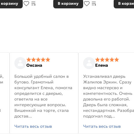
 корзину
В корзину
В корз
Оксана
Елена
й,
Большой удобный салон в
Устанавливал дверь
ли
бутово. Грамотный
Жалилов Эркин. Сразу
консультант Елена, помогла
видно мастерсво и
определится с дверью,
компетентность. Очень
ответила на все
довольна его работой.
интересующие вопросы.
Дверь была сложная,
В
Вишенкой на торте, стала
нестандартная. Разобра
достав...
подогнал под...
Читать весь отзыв
Читать весь отзыв