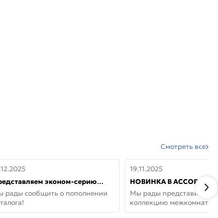
Смотреть все
.12.2025
19.11.2025
редставляем эконом-серию
НОВИНКА В АССОРТИМЕ
ерей от бренда Portika, где цена
ДВЕРИ GLOSSMAT —
ы рады сообщить о пополнении
Мы рады представить но
 значит «просто»
НЕОКЛАССИКА И УЮТ 
талога!
коллекцию межкомнатны
ДОМЕ
GlossMat (Полипропилен)