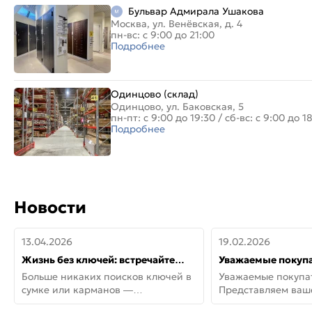
Бульвар Адмирала Ушакова
Москва, ул. Венёвская, д. 4
пн-вс: с 9:00 до 21:00
Подробнее
Одинцово (склад)
Одинцово, ул. Баковская, 5
пн-пт: с 9:00 до 19:30
/
сб-вс: с 9:00 до 1
Подробнее
Новости
13.04.2026
19.02.2026
Жизнь без ключей: встречайте
Уважаемые покупа
новую дверь СИТИ ИНТЕГРА
Представляем ва
Больше никаких поисков ключей в
Уважаемые покупа
АйКью!
новинки от Armadil
сумке или карманов —
Представляем ва
представляем СИТИ ИНТЕГРА
новинки от Armadil