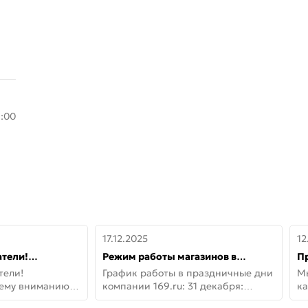
8:00
17.12.2025
12
тели!
Режим работы магазинов в
П
шему вниманию
праздничные дни с 31 декабря по
дв
тели!
График работы в праздничные дни
М
lo!
11 января
не
шему вниманию
компании 169.ru: 31 декабря:
ка
lo! Новая
Заказы, самовывоз и доставки —