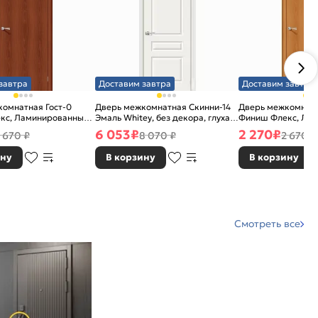
завтра
Доставим завтра
Доставим завтра
омнатная Гост-0
Дверь межкомнатная Скинни-14
Дверь межкомнатн
кс, Ламинированные
Эмаль Whitey, без декора, глухая,
Финиш Флекс, Ла
рех), глухая,
без стекла, без кромки, скиновая
Л-12 (МиланОрех), 
6 053
₽
2 270
₽
 670 ₽
8 070 ₽
2 670 ₽
щитовая
каркасно-щитова
ину
В корзину
В корзину
Смотреть все