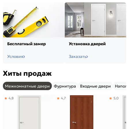
Бесплатный замер
Установка дверей
Условия
Заказать
Хиты продаж
Межкомнатные двери
Фурнитура
Входные двери
Напол
4,8
4,7
5,0