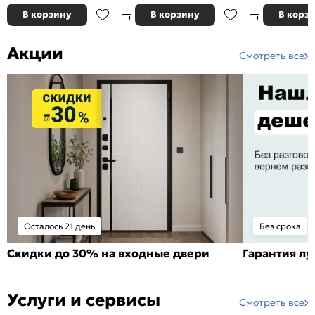
В корзину
В корзину
В корз
Акции
Смотреть все
Осталось 21 день
Без срока
Скидки до 30% на входные двери
Гарантия л
Услуги и сервисы
Смотреть все