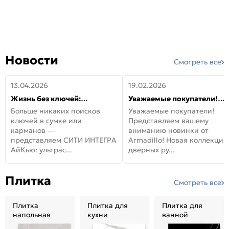
Новости
Смотреть все
13.04.2026
19.02.2026
Жизнь без ключей:
Уважаемые покупатели!
встречайте новую дверь
Представляем вашему
Больше никаких поисков
Уважаемые покупатели!
СИТИ ИНТЕГРА АйКью!
вниманию новинки от
ключей в сумке или
Представляем вашему
Armadillo!
карманов —
вниманию новинки от
представляем СИТИ ИНТЕГРА
Armadillo! Новая коллекция
АйКью: ультрас...
дверных ру...
Плитка
Смотреть все
Плитка
Плитка для
Плитка для
напольная
кухни
ванной