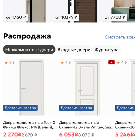
от 1760 ₽
от 10374 ₽
от 7700 ₽
Распродажа
Смотреть все
Межкомнатные двери
Входные двери
Фурнитура
4,8
4,9
4,9
Доставим завтра
Доставим завтра
Доставим з
Дверь межкомнатная Гост-0
Дверь межкомнатная
Дверь межк
Финиш Флекс Л-14 (Белый),
Скинни-12 Эмаль Whitey, без
Скинни-20 Э
глухая, каркасно-щитовая
декора, глухая, без стекла,
декора, глух
2 270
₽
6 053
₽
5 246
₽
2 670 ₽
8 070 ₽
8
без кромки, скиновая
без кромки,