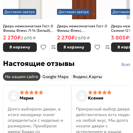
Доставим завтра
Доставим завтра
Доставим з
Дверь межкомнатная Гост-0
Дверь межкомнатная Гост-0
Дверь межк
Финиш Флекс Л-14 (Белый),
Финиш Флекс,
Скинни-12 В
глухая, каркасно-щитовая
Ламинированные Л-11
глухая, ски
2 270
₽
2 270
₽
3 803
₽
2 670 ₽
2 670 ₽
5
(ИталОрех), глухая, каркасно-
щитовая
В корзину
В корзину
В корз
Настоящие отзывы
Все
На нашем сайте
Google Maps
Яндекс.Карты
Мария
Ксения
Долго выбирали двери, в
Прекрасный выбор дверей
итоге менеджер помог
действительно есть модел
определиться с моделью и
на любой вкус. Мы долго
размерами. Приобрели
искали двери с
двери Браво со
остеклением и нашли