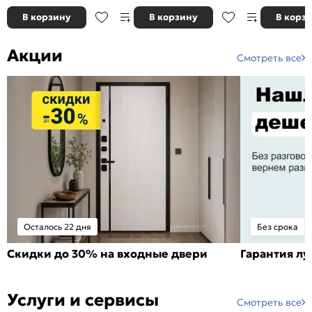
В корзину
В корзину
В корз
Акции
Смотреть все
Осталось 22 дня
Без срока
Скидки до 30% на входные двери
Гарантия л
Услуги и сервисы
Смотреть все