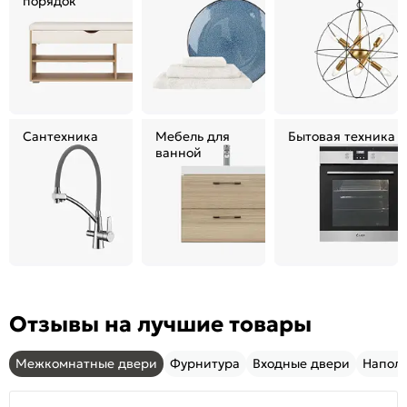
порядок
Сантехника
Мебель для
Бытовая техника
ванной
Отзывы на лучшие товары
Межкомнатные двери
Фурнитура
Входные двери
Напол