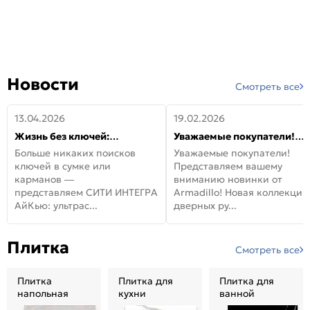
Новости
Смотреть все
13.04.2026
19.02.2026
Жизнь без ключей:
Уважаемые покупатели!
встречайте новую дверь
Представляем вашему
Больше никаких поисков
Уважаемые покупатели!
СИТИ ИНТЕГРА АйКью!
вниманию новинки от
ключей в сумке или
Представляем вашему
Armadillo!
карманов —
вниманию новинки от
представляем СИТИ ИНТЕГРА
Armadillo! Новая коллекция
АйКью: ультрас...
дверных ру...
Плитка
Смотреть все
Плитка
Плитка для
Плитка для
напольная
кухни
ванной