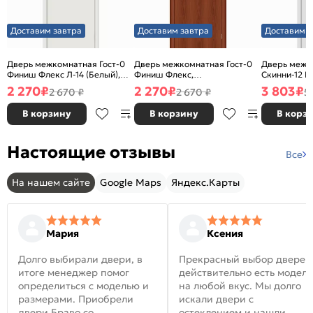
Доставим завтра
Доставим завтра
Доставим з
Дверь межкомнатная Гост-0
Дверь межкомнатная Гост-0
Дверь межк
Финиш Флекс Л-14 (Белый),
Финиш Флекс,
Скинни-12 В
глухая, каркасно-щитовая
Ламинированные Л-11
глухая, ски
2 270
₽
2 270
₽
3 803
₽
2 670 ₽
2 670 ₽
5
(ИталОрех), глухая, каркасно-
щитовая
В корзину
В корзину
В корз
Настоящие отзывы
Все
На нашем сайте
Google Maps
Яндекс.Карты
Мария
Ксения
Долго выбирали двери, в
Прекрасный выбор дверей
итоге менеджер помог
действительно есть модел
определиться с моделью и
на любой вкус. Мы долго
размерами. Приобрели
искали двери с
двери Браво со
остеклением и нашли