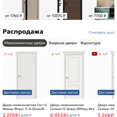
от 1760 ₽
от 10374 ₽
от 7700 ₽
Распродажа
Смотреть все
Межкомнатные двери
Входные двери
Фурнитура
4,8
4,9
4,9
Доставим завтра
Доставим завтра
Доставим з
Дверь межкомнатная Гост-0
Дверь межкомнатная
Дверь межк
Финиш Флекс Л-14 (Белый),
Скинни-12 Эмаль Whitey, без
Скинни-20 Э
глухая, каркасно-щитовая
декора, глухая, без стекла,
декора, глух
2 270
₽
6 053
₽
5 246
₽
2 670 ₽
8 070 ₽
8
без кромки, скиновая
без кромки,