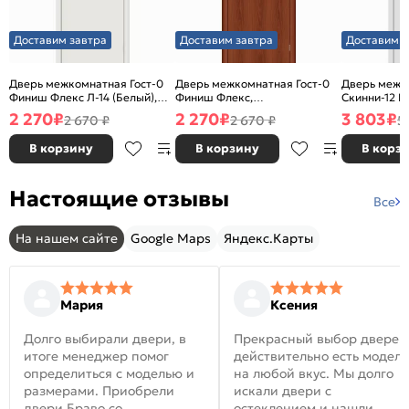
Доставим завтра
Доставим завтра
Доставим з
Дверь межкомнатная Гост-0
Дверь межкомнатная Гост-0
Дверь межк
Финиш Флекс Л-14 (Белый),
Финиш Флекс,
Скинни-12 В
глухая, каркасно-щитовая
Ламинированные Л-11
глухая, ски
2 270
₽
2 270
₽
3 803
₽
2 670 ₽
2 670 ₽
5
(ИталОрех), глухая, каркасно-
щитовая
В корзину
В корзину
В корз
Настоящие отзывы
Все
На нашем сайте
Google Maps
Яндекс.Карты
Мария
Ксения
Долго выбирали двери, в
Прекрасный выбор дверей
итоге менеджер помог
действительно есть модел
определиться с моделью и
на любой вкус. Мы долго
размерами. Приобрели
искали двери с
двери Браво со
остеклением и нашли