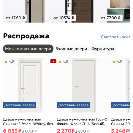
от 1760 ₽
от 10374 ₽
от 7700 ₽
Распродажа
Смотреть все
Межкомнатные двери
Входные двери
Фурнитура
4,9
4,8
4,9
Доставим завтра
Доставим завтра
Доставим з
Дверь межкомнатная
Дверь межкомнатная Гост-0
Дверь межк
Скинни-12 Эмаль Whitey, без
Финиш Флекс Л-14 (Белый),
Скинни-20 Э
декора, глухая, без стекла,
глухая, каркасно-щитовая
декора, глух
6 053
₽
2 270
₽
5 246
₽
8 070 ₽
2 670 ₽
8
без кромки, скиновая
без кромки,