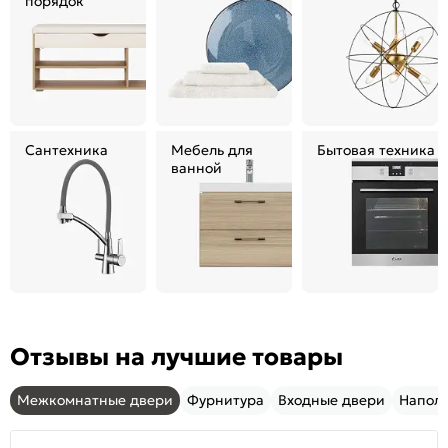
порядок
Сантехника
Мебель для
Бытовая техника
ванной
Отзывы на лучшие товары
Межкомнатные двери
Фурнитура
Входные двери
Напол