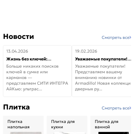
Новости
Смотреть все
13.04.2026
19.02.2026
Жизнь без ключей:
Уважаемые покупатели!
встречайте новую дверь
Представляем вашему
Больше никаких поисков
Уважаемые покупатели!
СИТИ ИНТЕГРА АйКью!
вниманию новинки от
ключей в сумке или
Представляем вашему
Armadillo!
карманов —
вниманию новинки от
представляем СИТИ ИНТЕГРА
Armadillo! Новая коллекция
АйКью: ультрас...
дверных ру...
Плитка
Смотреть все
Плитка
Плитка для
Плитка для
напольная
кухни
ванной