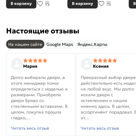
В корзину
В корзину
В
Настоящие отзывы
На нашем сайте
Google Maps
Яндекс.Карты
Мария
Ксения
Долго выбирали двери, в
Прекрасный выбор двере
итоге менеджер помог
действительно есть моде
определиться с моделью и
на любой вкус. Мы долго
размерами. Приобрели
искали двери с
двери Браво со
остеклением и нашли
стеклянными вставками. В
именно здесь. В целом,
целом, покупка прошла
ассортимент порадовал. 
гладко,...
ит...
Читать весь отзыв
Читать весь отзыв