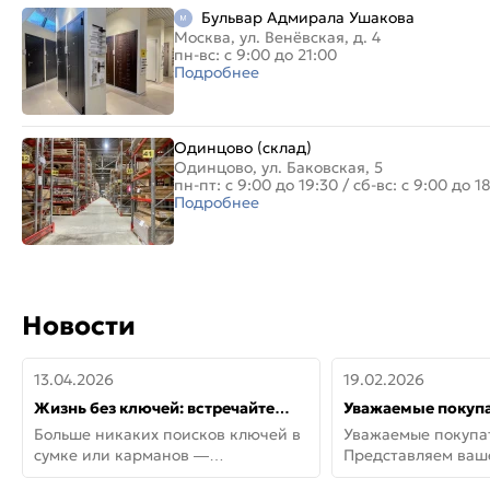
Бульвар Адмирала Ушакова
Москва, ул. Венёвская, д. 4
пн-вс: с 9:00 до 21:00
Подробнее
Одинцово (склад)
Одинцово, ул. Баковская, 5
пн-пт: с 9:00 до 19:30
/
сб-вс: с 9:00 до 1
Подробнее
Новости
13.04.2026
19.02.2026
Жизнь без ключей: встречайте
Уважаемые покупа
новую дверь СИТИ ИНТЕГРА
Представляем ва
Больше никаких поисков ключей в
Уважаемые покупа
АйКью!
новинки от Armadil
сумке или карманов —
Представляем ва
представляем СИТИ ИНТЕГРА
новинки от Armadil