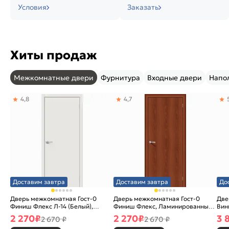
Условия
Заказать
Хиты продаж
Межкомнатные двери
Фурнитура
Входные двери
Напо
4,8
4,7
Доставим завтра
Доставим завтра
До
Дверь межкомнатная Гост-0
Дверь межкомнатная Гост-0
Две
Финиш Флекс Л-14 (Белый),
Финиш Флекс, Ламинированные
Вин
глухая, каркасно-щитовая
Л-11 (ИталОрех), глухая,
ски
2 270
₽
2 270
₽
3 
2 670 ₽
2 670 ₽
каркасно-щитовая