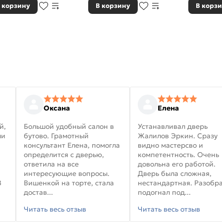
 корзину
В корзину
В корз
Оксана
Елена
й,
Большой удобный салон в
Устанавливал дверь
ли
бутово. Грамотный
Жалилов Эркин. Сразу
консультант Елена, помогла
видно мастерсво и
определится с дверью,
компетентность. Очень
ответила на все
довольна его работой.
интересующие вопросы.
Дверь была сложная,
В
Вишенкой на торте, стала
нестандартная. Разобра
достав...
подогнал под...
Читать весь отзыв
Читать весь отзыв