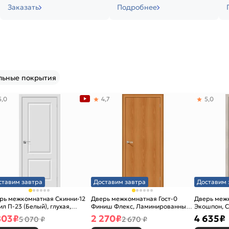
Заказать
Подробнее
льные покрытия
5,0
4,7
5,0
ставим завтра
Доставим завтра
Доставим 
рь межкомнатная Скинни-12
Дверь межкомнатная Гост-0
Дверь меж
ил П-23 (Белый), глухая,
Финиш Флекс, Ламинированные
Экошпон, C
новая
Л-12 (МиланОрех), глухая,
остекленна
803
₽
2 270
₽
4 635
₽
5 070 ₽
2 670 ₽
каркасно-щитовая