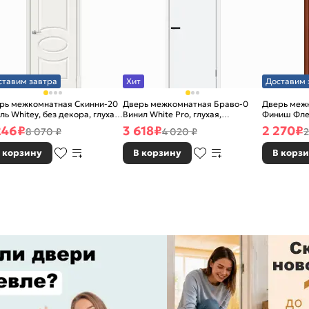
ставим завтра
Хит
Доставим 
рь межкомнатная Скинни-20
Дверь межкомнатная Браво-0
Дверь межк
ль Whitey, без декора, глухая,
Винил White Pro, глухая,
Финиш Фле
 стекла, без кромки, скиновая
каркасно-щитовая
Л-11 (ИталО
246
₽
3 618
₽
2 270
₽
8 070 ₽
4 020 ₽
2
каркасно-
 корзину
В корзину
В корз