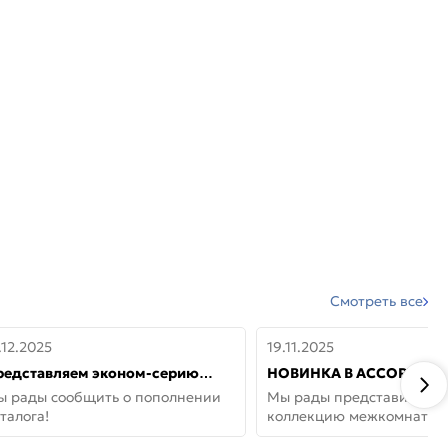
Смотреть все
.12.2025
19.11.2025
редставляем эконом-серию
НОВИНКА В АССОРТИМЕ
ерей от бренда Portika, где цена
ДВЕРИ GLOSSMAT —
ы рады сообщить о пополнении
Мы рады представить но
 значит «просто»
НЕОКЛАССИКА И УЮТ 
талога!
коллекцию межкомнатны
ДОМЕ
GlossMat (Полипропилен)