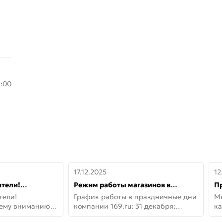
8:00
17.12.2025
12
тели!
Режим работы магазинов в
П
шему вниманию
праздничные дни с 31 декабря по
дв
тели!
График работы в праздничные дни
М
lo!
11 января
не
шему вниманию
компании 169.ru: 31 декабря:
ка
lo! Новая
Заказы, самовывоз и доставки —