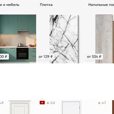
и и мебель
Плитка
Напольные по
00 ₽
от 129 ₽
от 534 ₽
4,9
5,0
4,7