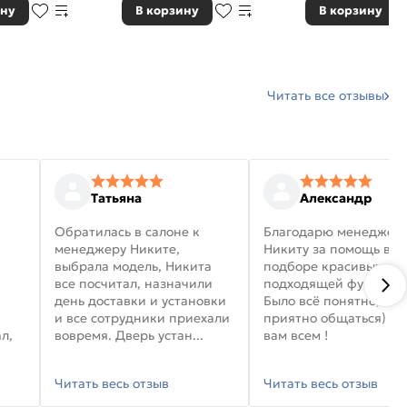
ину
В корзину
В корзину
Читать все отзывы
Татьяна
Александр
Обратилась в салоне к
Благодарю менеджер
менеджеру Никите,
Никиту за помощь в
выбрала модель, Никита
подборе красивых дв
все посчитал, назначили
подходящей фурниту
день доставки и установки
Было всё понятно, и
и все сотрудники приехали
приятно общаться) уд
л,
вовремя. Дверь устан...
вам всем !
Читать весь отзыв
Читать весь отзыв