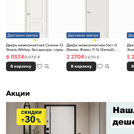
Доставим завтра
Доставим завтра
До
Дверь межкомнатная Скинни-12
Дверь межкомнатная Гост-0
Две
Эмаль Whitey, без декора, глухая,
Финиш Флекс Л-14 (Белый),
Эма
без стекла, без кромки, скиновая
глухая, каркасно-щитовая
без
6 053
₽
2 270
₽
5 
8 070 ₽
2 670 ₽
В корзину
В корзину
В
Акции