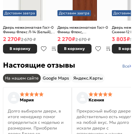
Доставим завтра
Доставим завтра
Доставим з
Дверь межкомнатная Гост-0
Дверь межкомнатная Гост-0
Дверь межк
Финиш Флекс Л-14 (Белый),
Финиш Флекс,
Скинни-12 В
глухая, каркасно-щитовая
Ламинированные Л-11
глухая, ски
2 270
₽
2 270
₽
3 803
₽
2 670 ₽
2 670 ₽
5
(ИталОрех), глухая, каркасно-
щитовая
В корзину
В корзину
В корз
Настоящие отзывы
Все
На нашем сайте
Google Maps
Яндекс.Карты
Мария
Ксения
Долго выбирали двери, в
Прекрасный выбор дверей
итоге менеджер помог
действительно есть модел
определиться с моделью и
на любой вкус. Мы долго
размерами. Приобрели
искали двери с
двери Браво со
остеклением и нашли