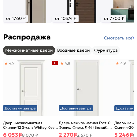
от 1760 ₽
от 10374 ₽
от 7700 ₽
Распродажа
Смотреть все
Межкомнатные двери
Входные двери
Фурнитура
4,9
4,8
4,9
Доставим завтра
Доставим завтра
Доставим з
Дверь межкомнатная
Дверь межкомнатная Гост-0
Дверь межк
Скинни-12 Эмаль Whitey, без
Финиш Флекс Л-14 (Белый),
Скинни-20 Э
декора, глухая, без стекла,
глухая, каркасно-щитовая
декора, глух
6 053
₽
2 270
₽
5 246
₽
8 070 ₽
2 670 ₽
8
без кромки, скиновая
без кромки,