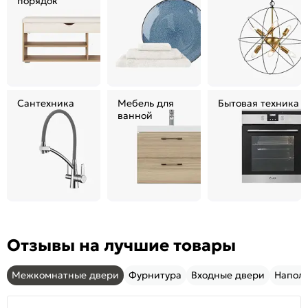
порядок
Сантехника
Мебель для
Бытовая техника
ванной
Отзывы на лучшие товары
Межкомнатные двери
Фурнитура
Входные двери
Напол