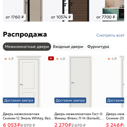
от 1760 ₽
от 10374 ₽
от 7700 ₽
Распродажа
Смотреть все
Межкомнатные двери
Входные двери
Фурнитура
4,9
4,8
4,9
Доставим завтра
Доставим завтра
Доставим з
Дверь межкомнатная
Дверь межкомнатная Гост-0
Дверь межк
Скинни-12 Эмаль Whitey, без
Финиш Флекс Л-14 (Белый),
Скинни-20 Э
декора, глухая, без стекла,
глухая, каркасно-щитовая
декора, глух
6 053
₽
2 270
₽
5 246
₽
8 070 ₽
2 670 ₽
8
без кромки, скиновая
без кромки,