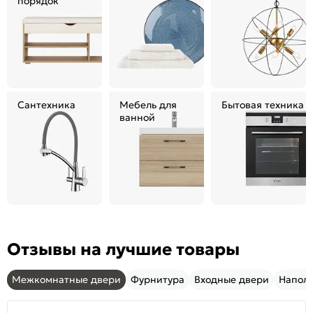
порядок
Сантехника
Мебель для
Бытовая техника
ванной
Отзывы на лучшие товары
Межкомнатные двери
Фурнитура
Входные двери
Напол