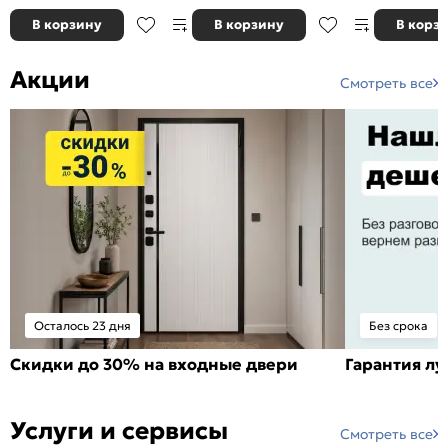
В корзину
В корзину
В корз
Акции
Смотреть все
Осталось 23 дня
Без срока
Скидки до 30% на входные двери
Гарантия л
Услуги и сервисы
Смотреть все