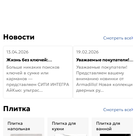
Новости
Смотреть все
13.04.2026
19.02.2026
Жизнь без ключей:
Уважаемые покупатели!
встречайте новую дверь
Представляем вашему
Больше никаких поисков
Уважаемые покупатели!
СИТИ ИНТЕГРА АйКью!
вниманию новинки от
ключей в сумке или
Представляем вашему
Armadillo!
карманов —
вниманию новинки от
представляем СИТИ ИНТЕГРА
Armadillo! Новая коллекция
АйКью: ультрас...
дверных ру...
Плитка
Смотреть все
Плитка
Плитка для
Плитка для
напольная
кухни
ванной