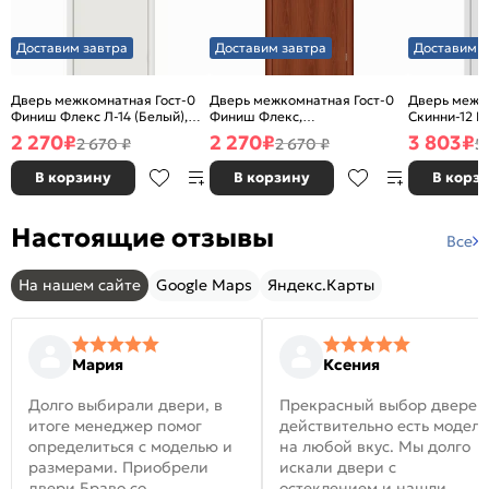
Доставим завтра
Доставим завтра
Доставим з
Дверь межкомнатная Гост-0
Дверь межкомнатная Гост-0
Дверь межк
Финиш Флекс Л-14 (Белый),
Финиш Флекс,
Скинни-12 В
глухая, каркасно-щитовая
Ламинированные Л-11
глухая, ски
2 270
₽
2 270
₽
3 803
₽
2 670 ₽
2 670 ₽
5
(ИталОрех), глухая, каркасно-
щитовая
В корзину
В корзину
В корз
Настоящие отзывы
Все
На нашем сайте
Google Maps
Яндекс.Карты
Мария
Ксения
Долго выбирали двери, в
Прекрасный выбор дверей
итоге менеджер помог
действительно есть модел
определиться с моделью и
на любой вкус. Мы долго
размерами. Приобрели
искали двери с
двери Браво со
остеклением и нашли