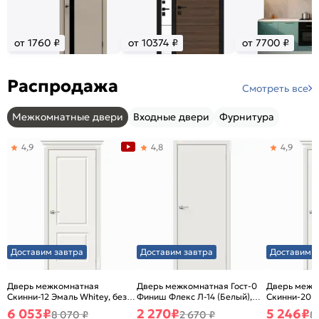
от 1760 ₽
от 10374 ₽
от 7700 ₽
Распродажа
Смотреть все
Межкомнатные двери
Входные двери
Фурнитура
4,9
4,8
4,9
Доставим завтра
Доставим завтра
Доставим з
Дверь межкомнатная
Дверь межкомнатная Гост-0
Дверь межк
Скинни-12 Эмаль Whitey, без
Финиш Флекс Л-14 (Белый),
Скинни-20 Э
декора, глухая, без стекла,
глухая, каркасно-щитовая
декора, глух
6 053
₽
2 270
₽
5 246
₽
8 070 ₽
2 670 ₽
8
без кромки, скиновая
без кромки,