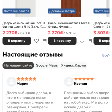
Доставим завтра
Доставим завтра
Доставим з
Дверь межкомнатная Гост-0
Дверь межкомнатная Гост-0
Дверь межк
Финиш Флекс Л-14 (Белый),
Финиш Флекс,
Скинни-12 В
глухая, каркасно-щитовая
Ламинированные Л-11
глухая, ски
2 270
₽
2 270
₽
3 803
₽
2 670 ₽
2 670 ₽
5
(ИталОрех), глухая, каркасно-
щитовая
В корзину
В корзину
В корз
Настоящие отзывы
Все
На нашем сайте
Google Maps
Яндекс.Карты
Мария
Ксения
Долго выбирали двери, в
Прекрасный выбор дверей
итоге менеджер помог
действительно есть модел
определиться с моделью и
на любой вкус. Мы долго
размерами. Приобрели
искали двери с
двери Браво со
остеклением и нашли