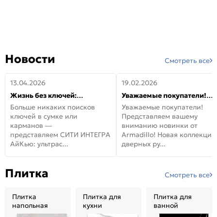
Новости
Смотреть все
13.04.2026
19.02.2026
Жизнь без ключей:
Уважаемые покупатели!
встречайте новую дверь
Представляем вашему
Больше никаких поисков
Уважаемые покупатели!
СИТИ ИНТЕГРА АйКью!
вниманию новинки от
ключей в сумке или
Представляем вашему
Armadillo!
карманов —
вниманию новинки от
представляем СИТИ ИНТЕГРА
Armadillo! Новая коллекция
АйКью: ультрас...
дверных ру...
Плитка
Смотреть все
Плитка
Плитка для
Плитка для
напольная
кухни
ванной