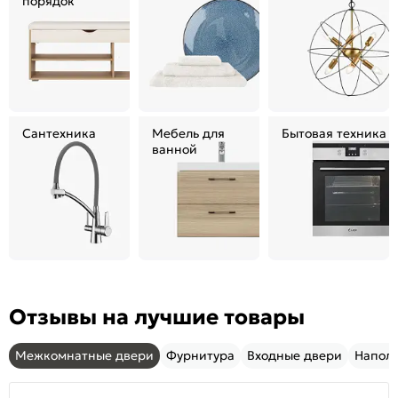
порядок
Сантехника
Мебель для
Бытовая техника
ванной
Отзывы на лучшие товары
Межкомнатные двери
Фурнитура
Входные двери
Напол