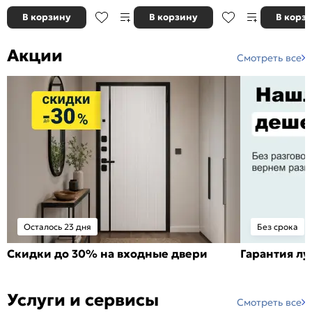
В корзину
В корзину
В корз
Акции
Смотреть все
Осталось 23 дня
Без срока
Скидки до 30% на входные двери
Гарантия л
Услуги и сервисы
Смотреть все