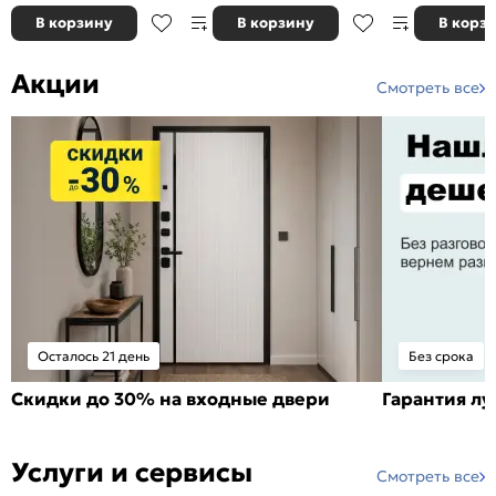
В корзину
В корзину
В корз
Акции
Смотреть все
Осталось 21 день
Без срока
Скидки до 30% на входные двери
Гарантия л
Услуги и сервисы
Смотреть все