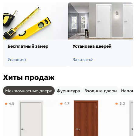
Бесплатный замер
Установка дверей
Условия
Заказать
Хиты продаж
Межкомнатные двери
Фурнитура
Входные двери
Напол
4,8
4,7
5,0