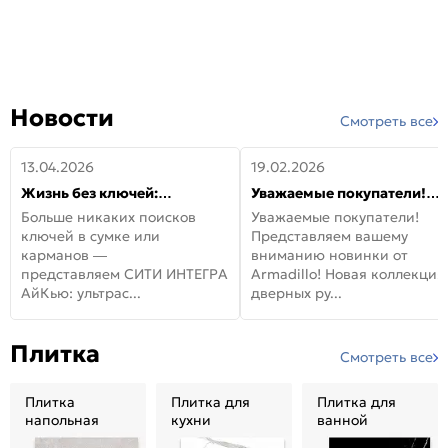
Новости
Смотреть все
13.04.2026
19.02.2026
Жизнь без ключей:
Уважаемые покупатели!
встречайте новую дверь
Представляем вашему
Больше никаких поисков
Уважаемые покупатели!
СИТИ ИНТЕГРА АйКью!
вниманию новинки от
ключей в сумке или
Представляем вашему
Armadillo!
карманов —
вниманию новинки от
представляем СИТИ ИНТЕГРА
Armadillo! Новая коллекция
АйКью: ультрас...
дверных ру...
Плитка
Смотреть все
Плитка
Плитка для
Плитка для
напольная
кухни
ванной