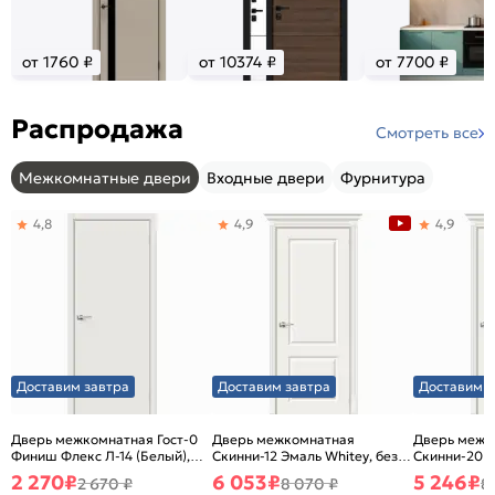
от 1760 ₽
от 10374 ₽
от 7700 ₽
Распродажа
Смотреть все
Межкомнатные двери
Входные двери
Фурнитура
4,8
4,9
4,9
Доставим завтра
Доставим завтра
Доставим з
Дверь межкомнатная Гост-0
Дверь межкомнатная
Дверь межк
Финиш Флекс Л-14 (Белый),
Скинни-12 Эмаль Whitey, без
Скинни-20 Э
глухая, каркасно-щитовая
декора, глухая, без стекла,
декора, глух
2 270
₽
6 053
₽
5 246
₽
2 670 ₽
8 070 ₽
8
без кромки, скиновая
без кромки,