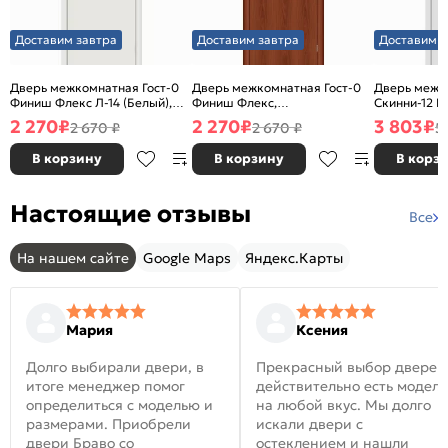
Доставим завтра
Доставим завтра
Доставим з
Дверь межкомнатная Гост-0
Дверь межкомнатная Гост-0
Дверь межк
Финиш Флекс Л-14 (Белый),
Финиш Флекс,
Скинни-12 В
глухая, каркасно-щитовая
Ламинированные Л-11
глухая, ски
2 270
₽
2 270
₽
3 803
₽
2 670 ₽
2 670 ₽
5
(ИталОрех), глухая, каркасно-
щитовая
В корзину
В корзину
В корз
Настоящие отзывы
Все
На нашем сайте
Google Maps
Яндекс.Карты
Мария
Ксения
Долго выбирали двери, в
Прекрасный выбор дверей
итоге менеджер помог
действительно есть модел
определиться с моделью и
на любой вкус. Мы долго
размерами. Приобрели
искали двери с
двери Браво со
остеклением и нашли