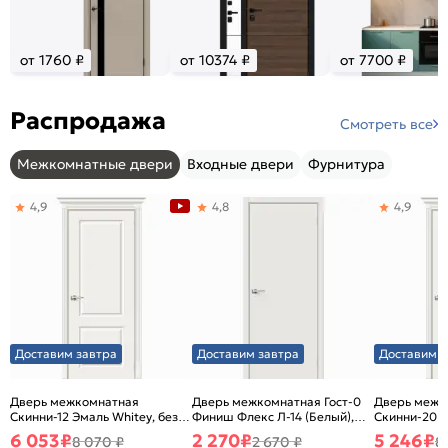
от 1760 ₽
от 10374 ₽
от 7700 ₽
Распродажа
Смотреть все
Межкомнатные двери
Входные двери
Фурнитура
4,9
4,8
4,9
Доставим завтра
Доставим завтра
Доставим з
Дверь межкомнатная
Дверь межкомнатная Гост-0
Дверь межк
Скинни-12 Эмаль Whitey, без
Финиш Флекс Л-14 (Белый),
Скинни-20 Э
декора, глухая, без стекла,
глухая, каркасно-щитовая
декора, глух
6 053
₽
2 270
₽
5 246
₽
8 070 ₽
2 670 ₽
8
без кромки, скиновая
без кромки,