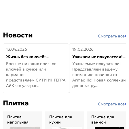
Новости
Смотреть все
13.04.2026
19.02.2026
Жизнь без ключей:
Уважаемые покупатели!
встречайте новую дверь
Представляем вашему
Больше никаких поисков
Уважаемые покупатели!
СИТИ ИНТЕГРА АйКью!
вниманию новинки от
ключей в сумке или
Представляем вашему
Armadillo!
карманов —
вниманию новинки от
представляем СИТИ ИНТЕГРА
Armadillo! Новая коллекция
АйКью: ультрас...
дверных ру...
Плитка
Смотреть все
Плитка
Плитка для
Плитка для
напольная
кухни
ванной