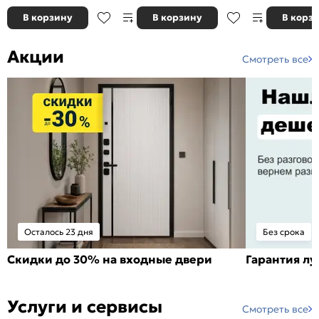
В корзину
В корзину
В корз
Акции
Смотреть все
Осталось 23 дня
Без срока
Скидки до 30% на входные двери
Гарантия л
Услуги и сервисы
Смотреть все