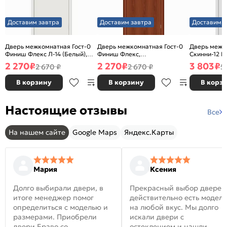
Доставим завтра
Доставим завтра
Доставим з
Дверь межкомнатная Гост-0
Дверь межкомнатная Гост-0
Дверь межк
Финиш Флекс Л-14 (Белый),
Финиш Флекс,
Скинни-12 В
глухая, каркасно-щитовая
Ламинированные Л-11
глухая, ски
2 270
₽
2 270
₽
3 803
₽
2 670 ₽
2 670 ₽
5
(ИталОрех), глухая, каркасно-
щитовая
В корзину
В корзину
В корз
Настоящие отзывы
Все
На нашем сайте
Google Maps
Яндекс.Карты
Мария
Ксения
Долго выбирали двери, в
Прекрасный выбор дверей
итоге менеджер помог
действительно есть модел
определиться с моделью и
на любой вкус. Мы долго
размерами. Приобрели
искали двери с
двери Браво со
остеклением и нашли