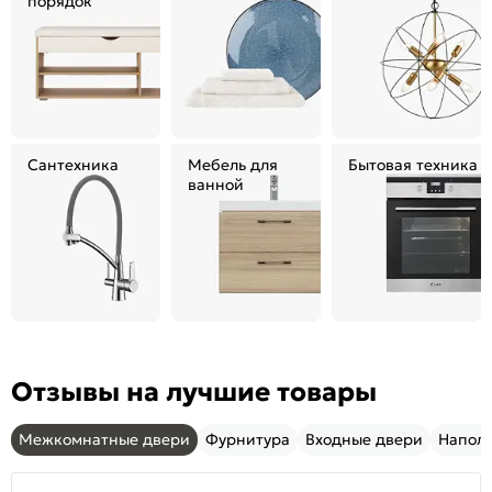
порядок
Сантехника
Мебель для
Бытовая техника
ванной
Отзывы на лучшие товары
Межкомнатные двери
Фурнитура
Входные двери
Напол