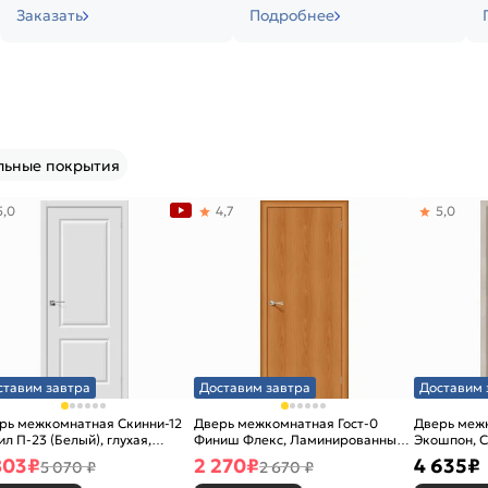
Заказать
Подробнее
льные покрытия
5,0
4,7
5,0
ставим завтра
Доставим завтра
Доставим 
рь межкомнатная Скинни-12
Дверь межкомнатная Гост-0
Дверь меж
ил П-23 (Белый), глухая,
Финиш Флекс, Ламинированные
Экошпон, C
новая
Л-12 (МиланОрех), глухая,
остекленна
803
₽
2 270
₽
4 635
₽
5 070 ₽
2 670 ₽
каркасно-щитовая