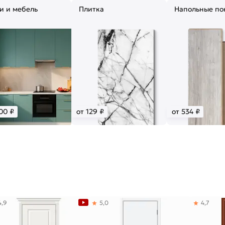
и и мебель
Плитка
Напольные по
00 ₽
от 129 ₽
от 534 ₽
4,9
5,0
4,7