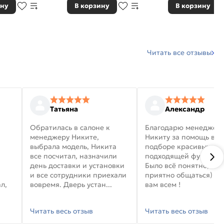
ину
В корзину
В корзину
Читать все отзывы
Татьяна
Александр
Обратилась в салоне к
Благодарю менеджер
менеджеру Никите,
Никиту за помощь в
выбрала модель, Никита
подборе красивых дв
все посчитал, назначили
подходящей фурниту
день доставки и установки
Было всё понятно, и
и все сотрудники приехали
приятно общаться) уд
л,
вовремя. Дверь устан...
вам всем !
Читать весь отзыв
Читать весь отзыв