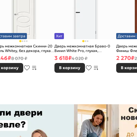
ставим завтра
Хит
Доставим 
рь межкомнатная Скинни-20
Дверь межкомнатная Браво-0
Дверь межк
ль Whitey, без декора, глухая,
Винил White Pro, глухая,
Финиш Фле
 стекла, без кромки, скиновая
каркасно-щитовая
Л-11 (ИталО
246
₽
3 618
₽
2 270
₽
8 070 ₽
4 020 ₽
2
каркасно-
 корзину
В корзину
В корз