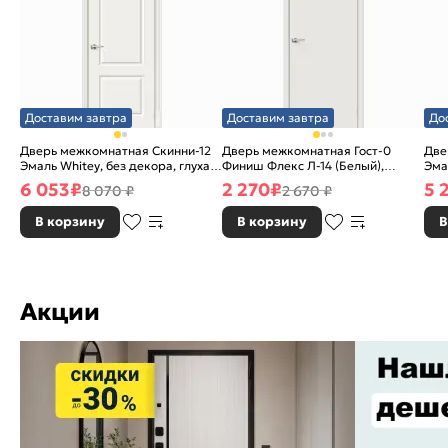
Доставим завтра
Доставим завтра
До
Дверь межкомнатная Скинни-12
Дверь межкомнатная Гост-0
Две
Эмаль Whitey, без декора, глухая,
Финиш Флекс Л-14 (Белый),
Эма
без стекла, без кромки, скиновая
глухая, каркасно-щитовая
без
6 053
₽
2 270
₽
5 
8 070 ₽
2 670 ₽
В корзину
В корзину
В
Акции