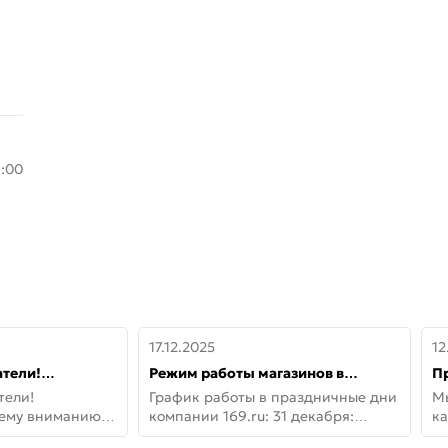
8:00
17.12.2025
12
тели!
Режим работы магазинов в
П
шему вниманию
праздничные дни с 31 декабря по
дв
тели!
График работы в праздничные дни
М
lo!
11 января
не
шему вниманию
компании 169.ru: 31 декабря:
ка
lo! Новая
Заказы, самовывоз и доставки —