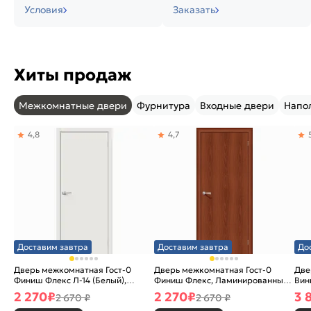
Условия
Заказать
Хиты продаж
Межкомнатные двери
Фурнитура
Входные двери
Напо
4,8
4,7
Доставим завтра
Доставим завтра
До
Дверь межкомнатная Гост-0
Дверь межкомнатная Гост-0
Две
Финиш Флекс Л-14 (Белый),
Финиш Флекс, Ламинированные
Вин
глухая, каркасно-щитовая
Л-11 (ИталОрех), глухая,
ски
2 270
₽
2 270
₽
3 
2 670 ₽
2 670 ₽
каркасно-щитовая