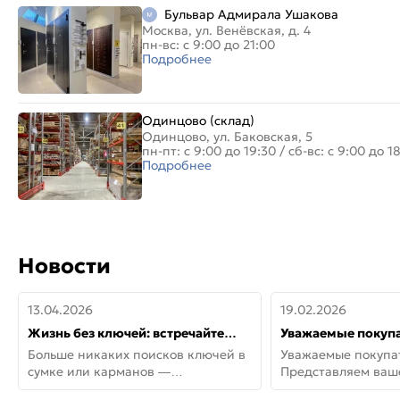
Бульвар Адмирала Ушакова
Москва, ул. Венёвская, д. 4
пн-вс: с 9:00 до 21:00
Подробнее
Одинцово (склад)
Одинцово, ул. Баковская, 5
пн-пт: с 9:00 до 19:30
/
сб-вс: с 9:00 до 1
Подробнее
Новости
13.04.2026
19.02.2026
Жизнь без ключей: встречайте
Уважаемые покупа
новую дверь СИТИ ИНТЕГРА
Представляем ва
Больше никаких поисков ключей в
Уважаемые покупа
АйКью!
новинки от Armadil
сумке или карманов —
Представляем ва
представляем СИТИ ИНТЕГРА
новинки от Armadil