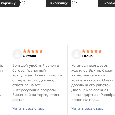
 корзину
В корзину
В корз
Оксана
Елена
й,
Большой удобный салон в
Устанавливал дверь
ли
бутово. Грамотный
Жалилов Эркин. Сразу
консультант Елена, помогла
видно мастерсво и
определится с дверью,
компетентность. Очень
ответила на все
довольна его работой.
интересующие вопросы.
Дверь была сложная,
В
Вишенкой на торте, стала
нестандартная. Разобра
достав...
подогнал под...
Читать весь отзыв
Читать весь отзыв