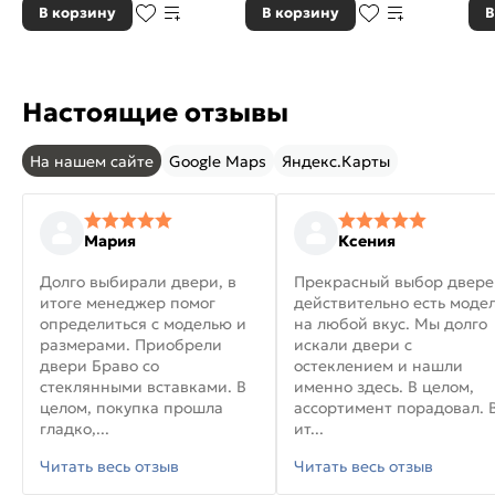
В корзину
В корзину
В
Настоящие отзывы
На нашем сайте
Google Maps
Яндекс.Карты
Мария
Ксения
Долго выбирали двери, в
Прекрасный выбор двере
итоге менеджер помог
действительно есть моде
определиться с моделью и
на любой вкус. Мы долго
размерами. Приобрели
искали двери с
двери Браво со
остеклением и нашли
стеклянными вставками. В
именно здесь. В целом,
целом, покупка прошла
ассортимент порадовал. 
гладко,...
ит...
Читать весь отзыв
Читать весь отзыв