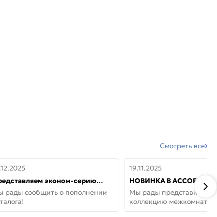
Смотреть все
.12.2025
19.11.2025
редставляем эконом-серию
НОВИНКА В АССОРТИМЕ
ерей от бренда Portika, где цена
ДВЕРИ GLOSSMAT —
ы рады сообщить о пополнении
Мы рады представить но
 значит «просто»
НЕОКЛАССИКА И УЮТ 
талога!
коллекцию межкомнатны
ДОМЕ
GlossMat (Полипропилен)