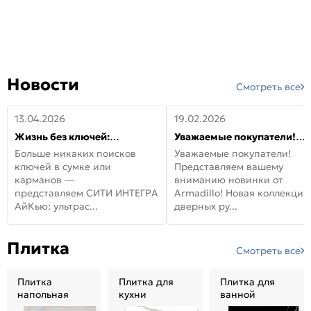
Новости
Смотреть все
13.04.2026
19.02.2026
Жизнь без ключей:
Уважаемые покупатели!
встречайте новую дверь
Представляем вашему
Больше никаких поисков
Уважаемые покупатели!
СИТИ ИНТЕГРА АйКью!
вниманию новинки от
ключей в сумке или
Представляем вашему
Armadillo!
карманов —
вниманию новинки от
представляем СИТИ ИНТЕГРА
Armadillo! Новая коллекция
АйКью: ультрас...
дверных ру...
Плитка
Смотреть все
Плитка
Плитка для
Плитка для
напольная
кухни
ванной