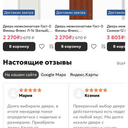
Доставим завтра
Доставим завтра
Доставим з
Дверь межкомнатная Гост-0
Дверь межкомнатная Гост-0
Дверь межк
Финиш Флекс Л-14 (Белый),
Финиш Флекс,
Скинни-12 В
глухая, каркасно-щитовая
Ламинированные Л-11
глухая, ски
2 270
₽
2 270
₽
3 803
₽
2 670 ₽
2 670 ₽
5
(ИталОрех), глухая, каркасно-
щитовая
В корзину
В корзину
В корз
Настоящие отзывы
Все
На нашем сайте
Google Maps
Яндекс.Карты
Мария
Ксения
Долго выбирали двери, в
Прекрасный выбор дверей
итоге менеджер помог
действительно есть модел
определиться с моделью и
на любой вкус. Мы долго
размерами. Приобрели
искали двери с
двери Браво со
остеклением и нашли