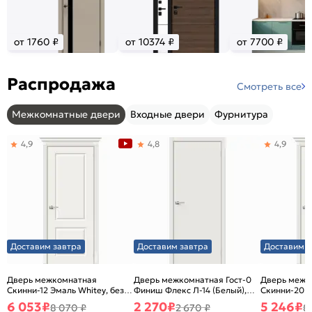
от 1760 ₽
от 10374 ₽
от 7700 ₽
Распродажа
Смотреть все
Межкомнатные двери
Входные двери
Фурнитура
4,9
4,8
4,9
Доставим завтра
Доставим завтра
Доставим з
Дверь межкомнатная
Дверь межкомнатная Гост-0
Дверь межк
Скинни-12 Эмаль Whitey, без
Финиш Флекс Л-14 (Белый),
Скинни-20 Э
декора, глухая, без стекла,
глухая, каркасно-щитовая
декора, глух
6 053
₽
2 270
₽
5 246
₽
8 070 ₽
2 670 ₽
8
без кромки, скиновая
без кромки,