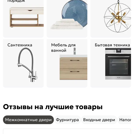
порядок
Сантехника
Мебель для
Бытовая техника
ванной
Отзывы на лучшие товары
Межкомнатные двери
Фурнитура
Входные двери
Напол