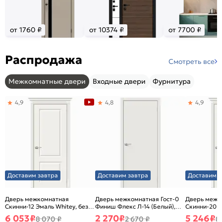
от 1760 ₽
от 10374 ₽
от 7700 ₽
Распродажа
Смотреть все
Межкомнатные двери
Входные двери
Фурнитура
4,9
4,8
4,9
Доставим завтра
Доставим завтра
Доставим з
Дверь межкомнатная
Дверь межкомнатная Гост-0
Дверь межк
Скинни-12 Эмаль Whitey, без
Финиш Флекс Л-14 (Белый),
Скинни-20 Э
декора, глухая, без стекла,
глухая, каркасно-щитовая
декора, глух
6 053
₽
2 270
₽
5 246
₽
8 070 ₽
2 670 ₽
8
без кромки, скиновая
без кромки,