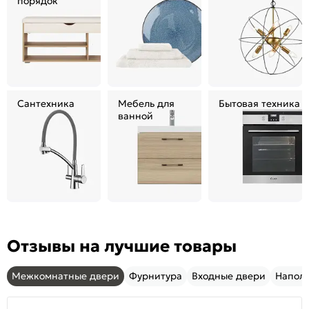
порядок
Сантехника
Мебель для
Бытовая техника
ванной
Отзывы на лучшие товары
Межкомнатные двери
Фурнитура
Входные двери
Напол