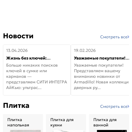
Новости
Смотреть все
13.04.2026
19.02.2026
Жизнь без ключей:
Уважаемые покупатели!
встречайте новую дверь
Представляем вашему
Больше никаких поисков
Уважаемые покупатели!
СИТИ ИНТЕГРА АйКью!
вниманию новинки от
ключей в сумке или
Представляем вашему
Armadillo!
карманов —
вниманию новинки от
представляем СИТИ ИНТЕГРА
Armadillo! Новая коллекция
АйКью: ультрас...
дверных ру...
Плитка
Смотреть все
Плитка
Плитка для
Плитка для
напольная
кухни
ванной