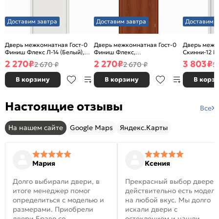
Доставим завтра
Доставим завтра
Доставим з
Дверь межкомнатная Гост-0
Дверь межкомнатная Гост-0
Дверь межк
Финиш Флекс Л-14 (Белый),
Финиш Флекс,
Скинни-12 В
глухая, каркасно-щитовая
Ламинированные Л-11
глухая, ски
2 270
₽
2 270
₽
3 803
₽
2 670 ₽
2 670 ₽
5
(ИталОрех), глухая, каркасно-
щитовая
В корзину
В корзину
В корз
Настоящие отзывы
Все
На нашем сайте
Google Maps
Яндекс.Карты
Мария
Ксения
Долго выбирали двери, в
Прекрасный выбор дверей
итоге менеджер помог
действительно есть модел
определиться с моделью и
на любой вкус. Мы долго
размерами. Приобрели
искали двери с
двери Браво со
остеклением и нашли