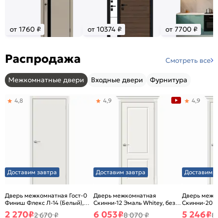
от 1760 ₽
от 10374 ₽
от 7700 ₽
Распродажа
Смотреть все
Межкомнатные двери
Входные двери
Фурнитура
4,8
4,9
4,9
Доставим завтра
Доставим завтра
Доставим з
Дверь межкомнатная Гост-0
Дверь межкомнатная
Дверь межк
Финиш Флекс Л-14 (Белый),
Скинни-12 Эмаль Whitey, без
Скинни-20 Э
глухая, каркасно-щитовая
декора, глухая, без стекла,
декора, глух
2 270
₽
6 053
₽
5 246
₽
2 670 ₽
8 070 ₽
8
без кромки, скиновая
без кромки,