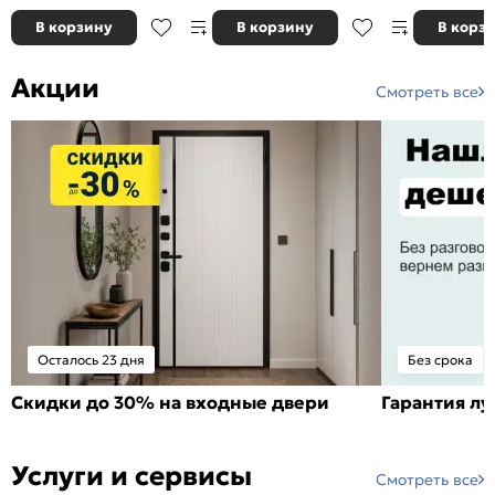
В корзину
В корзину
В корз
Акции
Смотреть все
Осталось 23 дня
Без срока
Скидки до 30% на входные двери
Гарантия л
Услуги и сервисы
Смотреть все