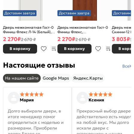
Доставим завтра
Доставим завтра
Доставим з
Дверь межкомнатная Гост-0
Дверь межкомнатная Гост-0
Дверь межк
Финиш Флекс Л-14 (Белый),
Финиш Флекс,
Скинни-12 В
глухая, каркасно-щитовая
Ламинированные Л-11
глухая, ски
2 270
₽
2 270
₽
3 803
₽
2 670 ₽
2 670 ₽
5
(ИталОрех), глухая, каркасно-
щитовая
В корзину
В корзину
В корз
Настоящие отзывы
Все
На нашем сайте
Google Maps
Яндекс.Карты
Мария
Ксения
Долго выбирали двери, в
Прекрасный выбор дверей
итоге менеджер помог
действительно есть модел
определиться с моделью и
на любой вкус. Мы долго
размерами. Приобрели
искали двери с
двери Браво со
остеклением и нашли