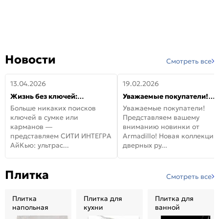
Новости
Смотреть все
13.04.2026
19.02.2026
Жизнь без ключей:
Уважаемые покупатели!
встречайте новую дверь
Представляем вашему
Больше никаких поисков
Уважаемые покупатели!
СИТИ ИНТЕГРА АйКью!
вниманию новинки от
ключей в сумке или
Представляем вашему
Armadillo!
карманов —
вниманию новинки от
представляем СИТИ ИНТЕГРА
Armadillo! Новая коллекция
АйКью: ультрас...
дверных ру...
Плитка
Смотреть все
Плитка
Плитка для
Плитка для
напольная
кухни
ванной