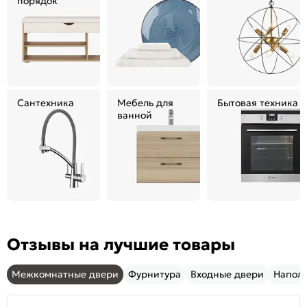
порядок
Сантехника
Мебель для
Бытовая техника
ванной
Отзывы на лучшие товары
Межкомнатные двери
Фурнитура
Входные двери
Напол