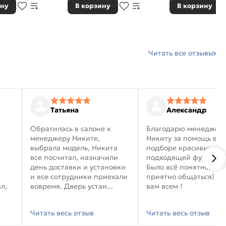
ину
В корзину
В корзину
Читать все отзывы
Татьяна
Александр
Обратилась в салоне к
Благодарю менеджер
менеджеру Никите,
Никиту за помощь в
выбрала модель, Никита
подборе красивых дв
все посчитал, назначили
подходящей фурниту
день доставки и установки
Было всё понятно, и
и все сотрудники приехали
приятно общаться) уд
л,
вовремя. Дверь устан...
вам всем !
Читать весь отзыв
Читать весь отзыв