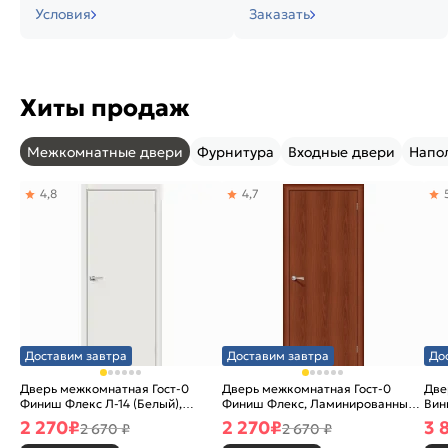
Условия
Заказать
Хиты продаж
Межкомнатные двери
Фурнитура
Входные двери
Напо
4,8
4,7
Доставим завтра
Доставим завтра
До
Дверь межкомнатная Гост-0
Дверь межкомнатная Гост-0
Две
Финиш Флекс Л-14 (Белый),
Финиш Флекс, Ламинированные
Вин
глухая, каркасно-щитовая
Л-11 (ИталОрех), глухая,
ски
2 270
₽
2 270
₽
3 
2 670 ₽
2 670 ₽
каркасно-щитовая