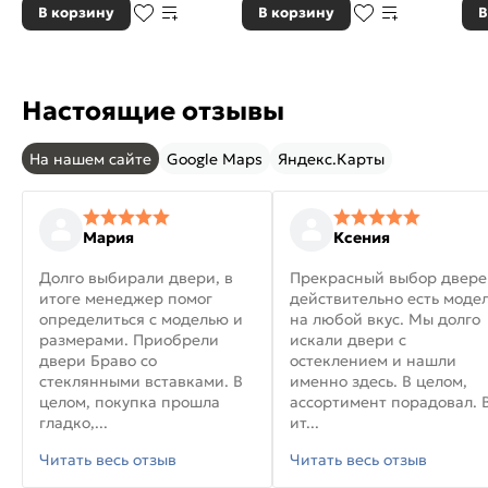
В корзину
В корзину
В
Настоящие отзывы
На нашем сайте
Google Maps
Яндекс.Карты
Мария
Ксения
Долго выбирали двери, в
Прекрасный выбор двере
итоге менеджер помог
действительно есть моде
определиться с моделью и
на любой вкус. Мы долго
размерами. Приобрели
искали двери с
двери Браво со
остеклением и нашли
стеклянными вставками. В
именно здесь. В целом,
целом, покупка прошла
ассортимент порадовал. 
гладко,...
ит...
Читать весь отзыв
Читать весь отзыв