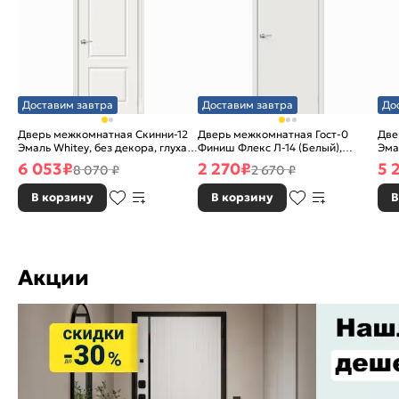
Доставим завтра
Доставим завтра
До
Дверь межкомнатная Скинни-12
Дверь межкомнатная Гост-0
Две
Эмаль Whitey, без декора, глухая,
Финиш Флекс Л-14 (Белый),
Эма
без стекла, без кромки, скиновая
глухая, каркасно-щитовая
без
6 053
₽
2 270
₽
5 
8 070 ₽
2 670 ₽
В корзину
В корзину
В
Акции