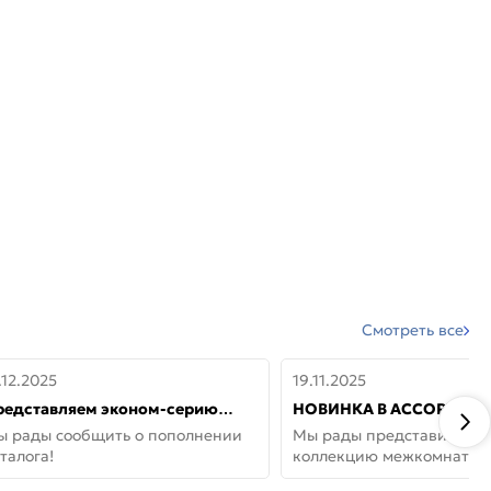
Смотреть все
.12.2025
19.11.2025
редставляем эконом-серию
НОВИНКА В АССОРТИМЕ
ерей от бренда Portika, где цена
ДВЕРИ GLOSSMAT —
ы рады сообщить о пополнении
Мы рады представить но
 значит «просто»
НЕОКЛАССИКА И УЮТ 
талога!
коллекцию межкомнатны
ДОМЕ
GlossMat (Полипропилен)