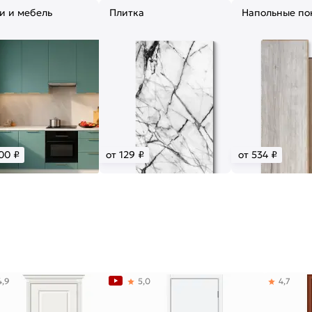
и и мебель
Плитка
Напольные по
00 ₽
от 129 ₽
от 534 ₽
4,9
5,0
4,7