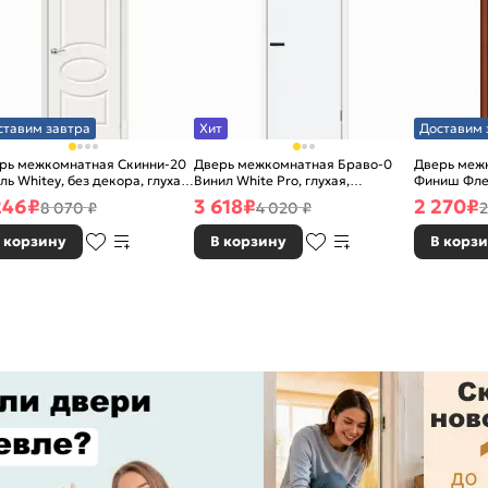
ставим завтра
Хит
Доставим 
рь межкомнатная Скинни-20
Дверь межкомнатная Браво-0
Дверь межк
ль Whitey, без декора, глухая,
Винил White Pro, глухая,
Финиш Фле
 стекла, без кромки, скиновая
каркасно-щитовая
Л-11 (ИталО
246
₽
3 618
₽
2 270
₽
8 070 ₽
4 020 ₽
2
каркасно-
 корзину
В корзину
В корз