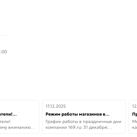
8:00
17.12.2025
12
тели!
Режим работы магазинов в
П
шему вниманию
праздничные дни с 31 декабря по
дв
тели!
График работы в праздничные дни
М
lo!
11 января
не
шему вниманию
компании 169.ru: 31 декабря:
ка
lo! Новая
Заказы, самовывоз и доставки —