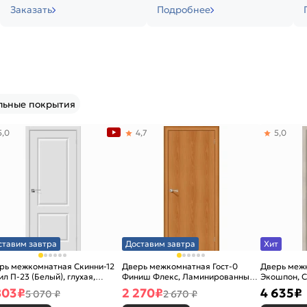
Заказать
Подробнее
льные покрытия
5,0
4,7
5,0
ставим завтра
Доставим завтра
Хит
рь межкомнатная Скинни-12
Дверь межкомнатная Гост-0
Дверь меж
ил П-23 (Белый), глухая,
Финиш Флекс, Ламинированные
Экошпон, C
новая
Л-12 (МиланОрех), глухая,
остекленна
803
₽
2 270
₽
4 635
₽
5 070 ₽
2 670 ₽
каркасно-щитовая