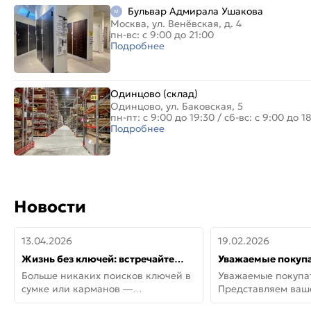
Бульвар Адмирала Ушакова
Москва, ул. Венёвская, д. 4
пн-вс: с 9:00 до 21:00
Подробнее
Одинцово (склад)
Одинцово, ул. Баковская, 5
пн-пт: с 9:00 до 19:30
/
сб-вс: с 9:00 до 1
Подробнее
Новости
13.04.2026
19.02.2026
Жизнь без ключей: встречайте
Уважаемые покупа
новую дверь СИТИ ИНТЕГРА
Представляем ва
Больше никаких поисков ключей в
Уважаемые покупа
АйКью!
новинки от Armadil
сумке или карманов —
Представляем ва
представляем СИТИ ИНТЕГРА
новинки от Armadil