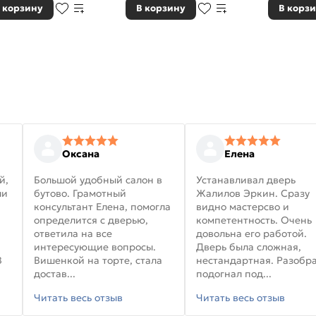
 корзину
В корзину
В корз
Оксана
Елена
й,
Большой удобный салон в
Устанавливал дверь
ли
бутово. Грамотный
Жалилов Эркин. Сразу
консультант Елена, помогла
видно мастерсво и
определится с дверью,
компетентность. Очень
ответила на все
довольна его работой.
интересующие вопросы.
Дверь была сложная,
В
Вишенкой на торте, стала
нестандартная. Разобра
достав...
подогнал под...
Читать весь отзыв
Читать весь отзыв