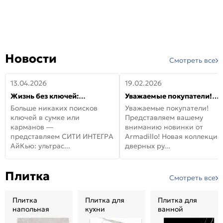
Новости
Смотреть все
13.04.2026
19.02.2026
Жизнь без ключей:
Уважаемые покупатели!
встречайте новую дверь
Представляем вашему
Больше никаких поисков
Уважаемые покупатели!
СИТИ ИНТЕГРА АйКью!
вниманию новинки от
ключей в сумке или
Представляем вашему
Armadillo!
карманов —
вниманию новинки от
представляем СИТИ ИНТЕГРА
Armadillo! Новая коллекция
АйКью: ультрас...
дверных ру...
Плитка
Смотреть все
Плитка
Плитка для
Плитка для
напольная
кухни
ванной