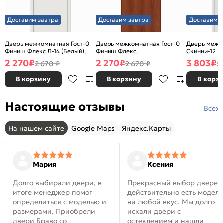
Доставим завтра
Доставим завтра
Доставим з
Дверь межкомнатная Гост-0
Дверь межкомнатная Гост-0
Дверь межк
Финиш Флекс Л-14 (Белый),
Финиш Флекс,
Скинни-12 В
глухая, каркасно-щитовая
Ламинированные Л-11
глухая, ски
2 270
₽
2 270
₽
3 803
₽
2 670 ₽
2 670 ₽
5
(ИталОрех), глухая, каркасно-
щитовая
В корзину
В корзину
В корз
Настоящие отзывы
Все
На нашем сайте
Google Maps
Яндекс.Карты
Мария
Ксения
Долго выбирали двери, в
Прекрасный выбор дверей
итоге менеджер помог
действительно есть модел
определиться с моделью и
на любой вкус. Мы долго
размерами. Приобрели
искали двери с
двери Браво со
остеклением и нашли