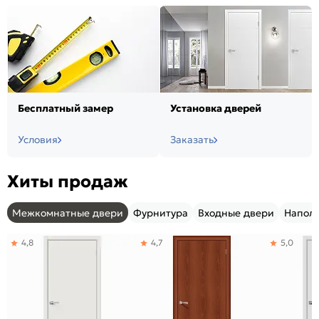
Бесплатный замер
Установка дверей
Условия
Заказать
Хиты продаж
Межкомнатные двери
Фурнитура
Входные двери
Напол
4,8
4,7
5,0