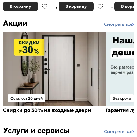
В корзину
В корзину
В корз
Акции
Смотреть все
Осталось 20 дней
Без срока
Скидки до 30% на входные двери
Гарантия л
Услуги и сервисы
Смотреть все