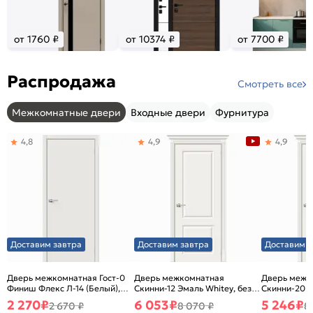
от 1760 ₽
от 10374 ₽
от 7700 ₽
Распродажа
Смотреть все
Межкомнатные двери
Входные двери
Фурнитура
4,8
4,9
4,9
Доставим завтра
Доставим завтра
Доставим з
Дверь межкомнатная Гост-0
Дверь межкомнатная
Дверь межк
Финиш Флекс Л-14 (Белый),
Скинни-12 Эмаль Whitey, без
Скинни-20 Э
глухая, каркасно-щитовая
декора, глухая, без стекла,
декора, глух
2 270
₽
6 053
₽
5 246
₽
2 670 ₽
8 070 ₽
8
без кромки, скиновая
без кромки,