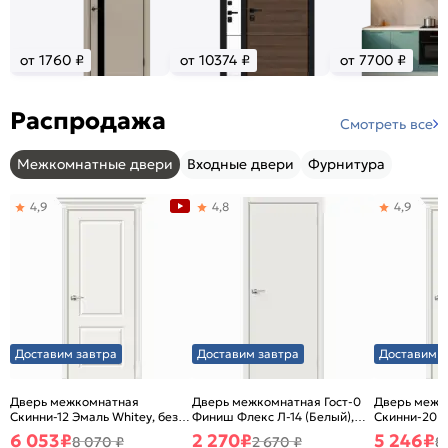
от 1760 ₽
от 10374 ₽
от 7700 ₽
Распродажа
Смотреть все
Межкомнатные двери
Входные двери
Фурнитура
4,9
4,8
4,9
Доставим завтра
Доставим завтра
Доставим з
Дверь межкомнатная
Дверь межкомнатная Гост-0
Дверь межк
Скинни-12 Эмаль Whitey, без
Финиш Флекс Л-14 (Белый),
Скинни-20 Э
декора, глухая, без стекла,
глухая, каркасно-щитовая
декора, глух
6 053
₽
2 270
₽
5 246
₽
8 070 ₽
2 670 ₽
8
без кромки, скиновая
без кромки,