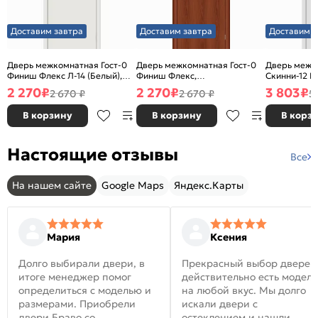
Доставим завтра
Доставим завтра
Доставим з
Дверь межкомнатная Гост-0
Дверь межкомнатная Гост-0
Дверь межк
Финиш Флекс Л-14 (Белый),
Финиш Флекс,
Скинни-12 В
глухая, каркасно-щитовая
Ламинированные Л-11
глухая, ски
2 270
₽
2 270
₽
3 803
₽
2 670 ₽
2 670 ₽
5
(ИталОрех), глухая, каркасно-
щитовая
В корзину
В корзину
В корз
Настоящие отзывы
Все
На нашем сайте
Google Maps
Яндекс.Карты
Мария
Ксения
Долго выбирали двери, в
Прекрасный выбор дверей
итоге менеджер помог
действительно есть модел
определиться с моделью и
на любой вкус. Мы долго
размерами. Приобрели
искали двери с
двери Браво со
остеклением и нашли