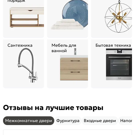
порядок
Сантехника
Мебель для
Бытовая техника
ванной
Отзывы на лучшие товары
Межкомнатные двери
Фурнитура
Входные двери
Напол