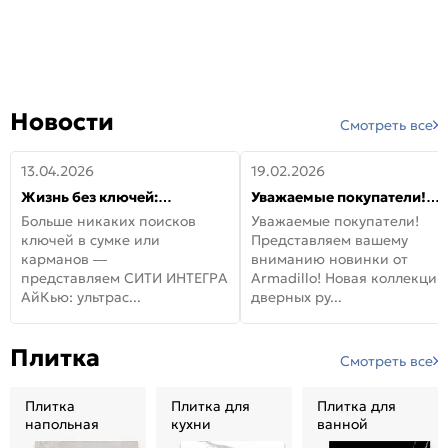
Новости
Смотреть все
13.04.2026
19.02.2026
Жизнь без ключей:
Уважаемые покупатели!
встречайте новую дверь
Представляем вашему
Больше никаких поисков
Уважаемые покупатели!
СИТИ ИНТЕГРА АйКью!
вниманию новинки от
ключей в сумке или
Представляем вашему
Armadillo!
карманов —
вниманию новинки от
представляем СИТИ ИНТЕГРА
Armadillo! Новая коллекция
АйКью: ультрас...
дверных ру...
Плитка
Смотреть все
Плитка
Плитка для
Плитка для
напольная
кухни
ванной