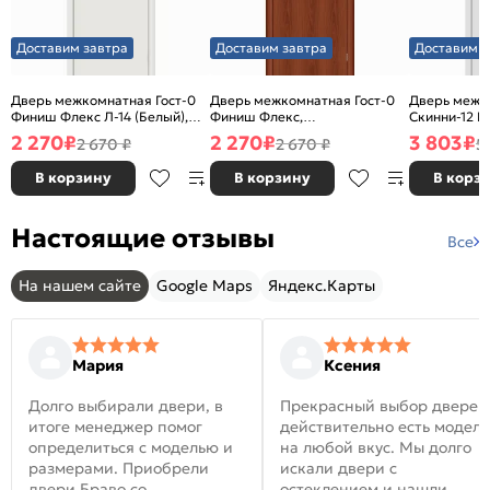
Доставим завтра
Доставим завтра
Доставим з
Дверь межкомнатная Гост-0
Дверь межкомнатная Гост-0
Дверь межк
Финиш Флекс Л-14 (Белый),
Финиш Флекс,
Скинни-12 В
глухая, каркасно-щитовая
Ламинированные Л-11
глухая, ски
2 270
₽
2 270
₽
3 803
₽
2 670 ₽
2 670 ₽
5
(ИталОрех), глухая, каркасно-
щитовая
В корзину
В корзину
В корз
Настоящие отзывы
Все
На нашем сайте
Google Maps
Яндекс.Карты
Мария
Ксения
Долго выбирали двери, в
Прекрасный выбор дверей
итоге менеджер помог
действительно есть модел
определиться с моделью и
на любой вкус. Мы долго
размерами. Приобрели
искали двери с
двери Браво со
остеклением и нашли