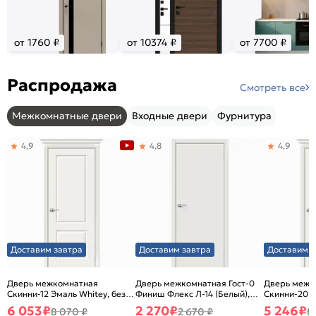
от 1760 ₽
от 10374 ₽
от 7700 ₽
Распродажа
Смотреть все
Межкомнатные двери
Входные двери
Фурнитура
4,9
4,8
4,9
Доставим завтра
Доставим завтра
Доставим з
Дверь межкомнатная
Дверь межкомнатная Гост-0
Дверь межк
Скинни-12 Эмаль Whitey, без
Финиш Флекс Л-14 (Белый),
Скинни-20 Э
декора, глухая, без стекла,
глухая, каркасно-щитовая
декора, глух
6 053
₽
2 270
₽
5 246
₽
8 070 ₽
2 670 ₽
8
без кромки, скиновая
без кромки,