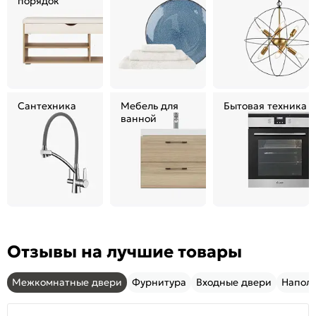
порядок
Сантехника
Мебель для
Бытовая техника
ванной
Отзывы на лучшие товары
Межкомнатные двери
Фурнитура
Входные двери
Напол