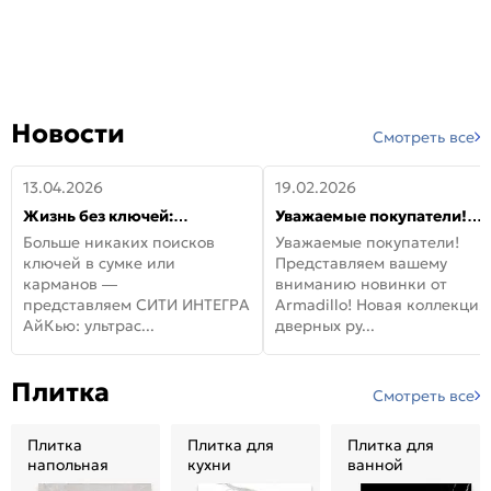
Новости
Смотреть все
13.04.2026
19.02.2026
Жизнь без ключей:
Уважаемые покупатели!
встречайте новую дверь
Представляем вашему
Больше никаких поисков
Уважаемые покупатели!
СИТИ ИНТЕГРА АйКью!
вниманию новинки от
ключей в сумке или
Представляем вашему
Armadillo!
карманов —
вниманию новинки от
представляем СИТИ ИНТЕГРА
Armadillo! Новая коллекция
АйКью: ультрас...
дверных ру...
Плитка
Смотреть все
Плитка
Плитка для
Плитка для
напольная
кухни
ванной