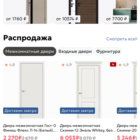
от 1760 ₽
от 10374 ₽
от 7700 ₽
Распродажа
Смотреть все
Межкомнатные двери
Входные двери
Фурнитура
4,8
4,9
4,9
Доставим завтра
Доставим завтра
Доставим з
Дверь межкомнатная Гост-0
Дверь межкомнатная
Дверь межк
Финиш Флекс Л-14 (Белый),
Скинни-12 Эмаль Whitey, без
Скинни-20 Э
глухая, каркасно-щитовая
декора, глухая, без стекла,
декора, глух
2 270
₽
6 053
₽
5 246
₽
2 670 ₽
8 070 ₽
8
без кромки, скиновая
без кромки,