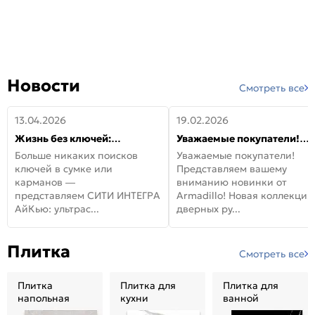
Новости
Смотреть все
13.04.2026
19.02.2026
Жизнь без ключей:
Уважаемые покупатели!
встречайте новую дверь
Представляем вашему
Больше никаких поисков
Уважаемые покупатели!
СИТИ ИНТЕГРА АйКью!
вниманию новинки от
ключей в сумке или
Представляем вашему
Armadillo!
карманов —
вниманию новинки от
представляем СИТИ ИНТЕГРА
Armadillo! Новая коллекция
АйКью: ультрас...
дверных ру...
Плитка
Смотреть все
Плитка
Плитка для
Плитка для
напольная
кухни
ванной