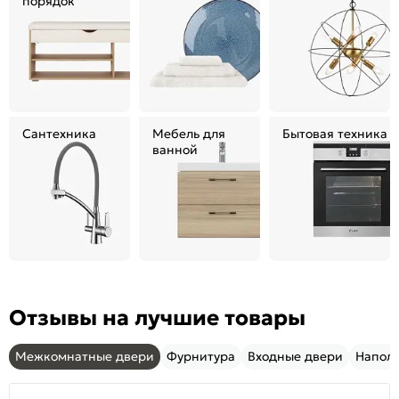
порядок
Сантехника
Мебель для
Бытовая техника
ванной
Отзывы на лучшие товары
Межкомнатные двери
Фурнитура
Входные двери
Напол