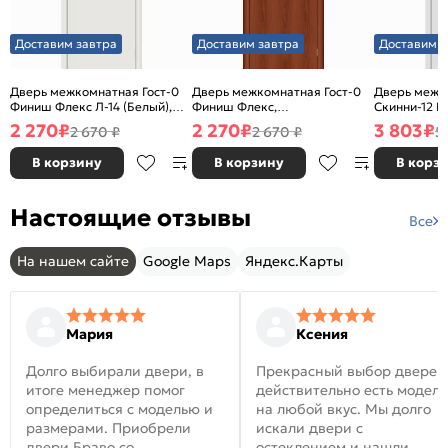
Доставим завтра
Доставим завтра
Доставим з
Дверь межкомнатная Гост-0
Дверь межкомнатная Гост-0
Дверь межк
Финиш Флекс Л-14 (Белый),
Финиш Флекс,
Скинни-12 В
глухая, каркасно-щитовая
Ламинированные Л-11
глухая, ски
2 270
₽
2 270
₽
3 803
₽
2 670 ₽
2 670 ₽
5
(ИталОрех), глухая, каркасно-
щитовая
В корзину
В корзину
В корз
Настоящие отзывы
Все
На нашем сайте
Google Maps
Яндекс.Карты
Мария
Ксения
Долго выбирали двери, в
Прекрасный выбор дверей
итоге менеджер помог
действительно есть модел
определиться с моделью и
на любой вкус. Мы долго
размерами. Приобрели
искали двери с
двери Браво со
остеклением и нашли