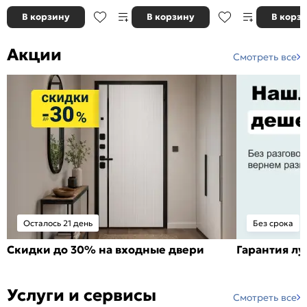
В корзину
В корзину
В корз
Акции
Смотреть все
Осталось 21 день
Без срока
Скидки до 30% на входные двери
Гарантия л
Услуги и сервисы
Смотреть все