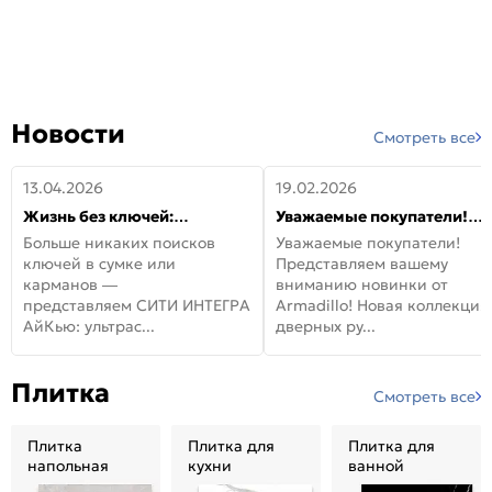
Новости
Смотреть все
13.04.2026
19.02.2026
Жизнь без ключей:
Уважаемые покупатели!
встречайте новую дверь
Представляем вашему
Больше никаких поисков
Уважаемые покупатели!
СИТИ ИНТЕГРА АйКью!
вниманию новинки от
ключей в сумке или
Представляем вашему
Armadillo!
карманов —
вниманию новинки от
представляем СИТИ ИНТЕГРА
Armadillo! Новая коллекция
АйКью: ультрас...
дверных ру...
Плитка
Смотреть все
Плитка
Плитка для
Плитка для
напольная
кухни
ванной