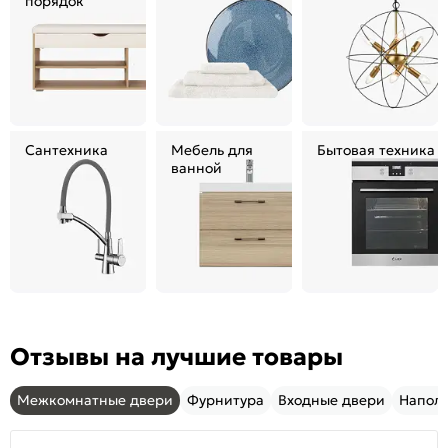
порядок
Сантехника
Мебель для
Бытовая техника
ванной
Отзывы на лучшие товары
Межкомнатные двери
Фурнитура
Входные двери
Напол