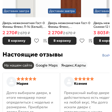
Доставим завтра
Доставим завтра
Доставим з
Дверь межкомнатная Гост-0
Дверь межкомнатная Гост-0
Дверь межк
Финиш Флекс Л-14 (Белый),
Финиш Флекс,
Скинни-12 В
глухая, каркасно-щитовая
Ламинированные Л-11
глухая, ски
2 270
₽
2 270
₽
3 803
₽
2 670 ₽
2 670 ₽
5
(ИталОрех), глухая, каркасно-
щитовая
В корзину
В корзину
В корз
Настоящие отзывы
Все
На нашем сайте
Google Maps
Яндекс.Карты
Мария
Ксения
Долго выбирали двери, в
Прекрасный выбор дверей
итоге менеджер помог
действительно есть модел
определиться с моделью и
на любой вкус. Мы долго
размерами. Приобрели
искали двери с
двери Браво со
остеклением и нашли