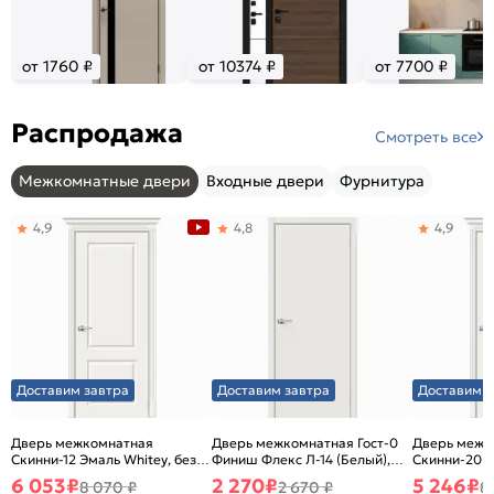
от 1760 ₽
от 10374 ₽
от 7700 ₽
Распродажа
Смотреть все
Межкомнатные двери
Входные двери
Фурнитура
4,9
4,8
4,9
Доставим завтра
Доставим завтра
Доставим з
Дверь межкомнатная
Дверь межкомнатная Гост-0
Дверь межк
Скинни-12 Эмаль Whitey, без
Финиш Флекс Л-14 (Белый),
Скинни-20 Э
декора, глухая, без стекла,
глухая, каркасно-щитовая
декора, глух
6 053
₽
2 270
₽
5 246
₽
8 070 ₽
2 670 ₽
8
без кромки, скиновая
без кромки,