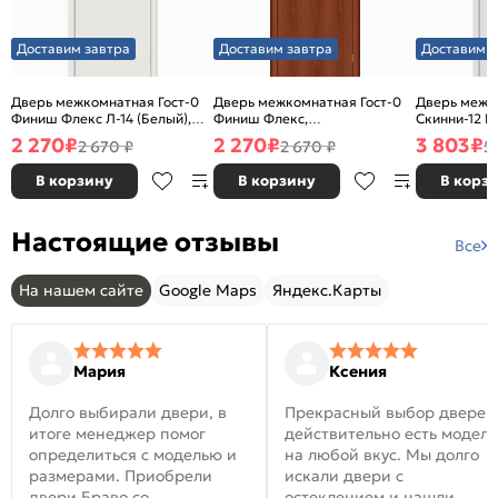
Доставим завтра
Доставим завтра
Доставим з
Дверь межкомнатная Гост-0
Дверь межкомнатная Гост-0
Дверь межк
Финиш Флекс Л-14 (Белый),
Финиш Флекс,
Скинни-12 В
глухая, каркасно-щитовая
Ламинированные Л-11
глухая, ски
2 270
₽
2 270
₽
3 803
₽
2 670 ₽
2 670 ₽
5
(ИталОрех), глухая, каркасно-
щитовая
В корзину
В корзину
В корз
Настоящие отзывы
Все
На нашем сайте
Google Maps
Яндекс.Карты
Мария
Ксения
Долго выбирали двери, в
Прекрасный выбор дверей
итоге менеджер помог
действительно есть модел
определиться с моделью и
на любой вкус. Мы долго
размерами. Приобрели
искали двери с
двери Браво со
остеклением и нашли