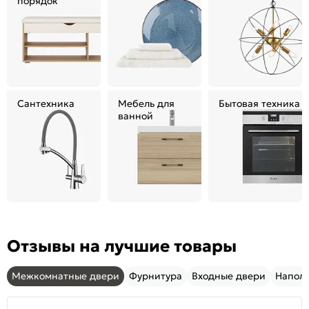
порядок
Сантехника
Мебель для
Бытовая техника
ванной
Отзывы на лучшие товары
Межкомнатные двери
Фурнитура
Входные двери
Напол