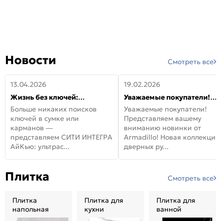
Новости
Смотреть все
13.04.2026
19.02.2026
Жизнь без ключей:
Уважаемые покупатели!
встречайте новую дверь
Представляем вашему
Больше никаких поисков
Уважаемые покупатели!
СИТИ ИНТЕГРА АйКью!
вниманию новинки от
ключей в сумке или
Представляем вашему
Armadillo!
карманов —
вниманию новинки от
представляем СИТИ ИНТЕГРА
Armadillo! Новая коллекция
АйКью: ультрас...
дверных ру...
Плитка
Смотреть все
Плитка
Плитка для
Плитка для
напольная
кухни
ванной