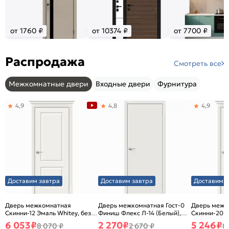
от 1760 ₽
от 10374 ₽
от 7700 ₽
Распродажа
Смотреть все
Межкомнатные двери
Входные двери
Фурнитура
4,9
4,8
4,9
Доставим завтра
Доставим завтра
Доставим з
Дверь межкомнатная
Дверь межкомнатная Гост-0
Дверь межк
Скинни-12 Эмаль Whitey, без
Финиш Флекс Л-14 (Белый),
Скинни-20 Э
декора, глухая, без стекла,
глухая, каркасно-щитовая
декора, глух
6 053
₽
2 270
₽
5 246
₽
8 070 ₽
2 670 ₽
8
без кромки, скиновая
без кромки,