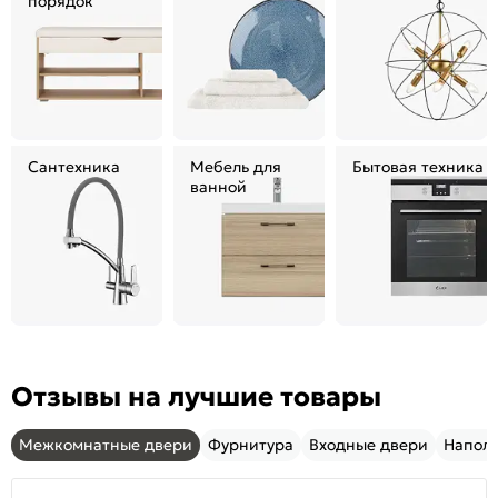
порядок
Сантехника
Мебель для
Бытовая техника
ванной
Отзывы на лучшие товары
Межкомнатные двери
Фурнитура
Входные двери
Напол