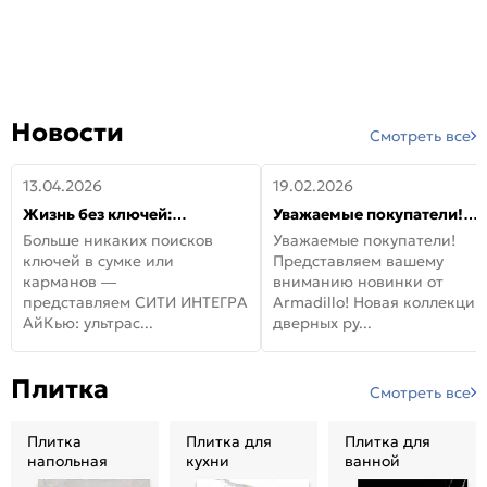
Новости
Смотреть все
13.04.2026
19.02.2026
Жизнь без ключей:
Уважаемые покупатели!
встречайте новую дверь
Представляем вашему
Больше никаких поисков
Уважаемые покупатели!
СИТИ ИНТЕГРА АйКью!
вниманию новинки от
ключей в сумке или
Представляем вашему
Armadillo!
карманов —
вниманию новинки от
представляем СИТИ ИНТЕГРА
Armadillo! Новая коллекция
АйКью: ультрас...
дверных ру...
Плитка
Смотреть все
Плитка
Плитка для
Плитка для
напольная
кухни
ванной