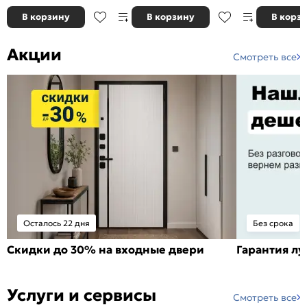
В корзину
В корзину
В корз
Акции
Смотреть все
Осталось 22 дня
Без срока
Скидки до 30% на входные двери
Гарантия л
Услуги и сервисы
Смотреть все