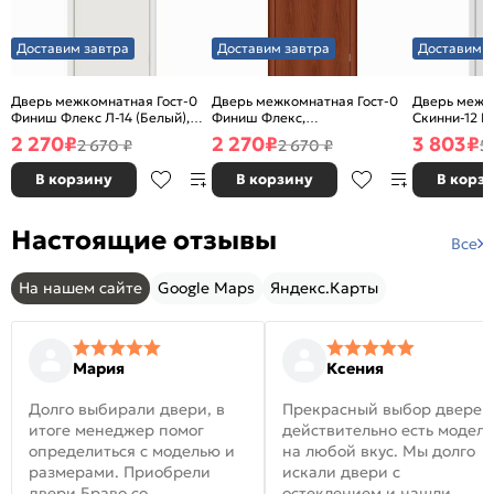
Доставим завтра
Доставим завтра
Доставим з
Дверь межкомнатная Гост-0
Дверь межкомнатная Гост-0
Дверь межк
Финиш Флекс Л-14 (Белый),
Финиш Флекс,
Скинни-12 В
глухая, каркасно-щитовая
Ламинированные Л-11
глухая, ски
2 270
₽
2 270
₽
3 803
₽
2 670 ₽
2 670 ₽
5
(ИталОрех), глухая, каркасно-
щитовая
В корзину
В корзину
В корз
Настоящие отзывы
Все
На нашем сайте
Google Maps
Яндекс.Карты
Мария
Ксения
Долго выбирали двери, в
Прекрасный выбор дверей
итоге менеджер помог
действительно есть модел
определиться с моделью и
на любой вкус. Мы долго
размерами. Приобрели
искали двери с
двери Браво со
остеклением и нашли