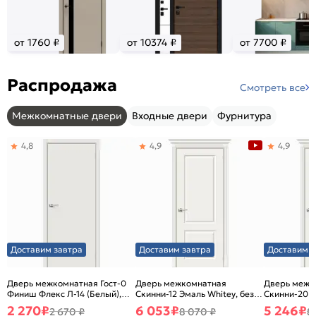
от 1760 ₽
от 10374 ₽
от 7700 ₽
Распродажа
Смотреть все
Межкомнатные двери
Входные двери
Фурнитура
4,8
4,9
4,9
Доставим завтра
Доставим завтра
Доставим з
Дверь межкомнатная Гост-0
Дверь межкомнатная
Дверь межк
Финиш Флекс Л-14 (Белый),
Скинни-12 Эмаль Whitey, без
Скинни-20 Э
глухая, каркасно-щитовая
декора, глухая, без стекла,
декора, глух
2 270
₽
6 053
₽
5 246
₽
2 670 ₽
8 070 ₽
8
без кромки, скиновая
без кромки,