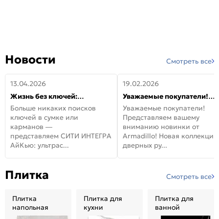
Новости
Смотреть все
13.04.2026
19.02.2026
Жизнь без ключей:
Уважаемые покупатели!
встречайте новую дверь
Представляем вашему
Больше никаких поисков
Уважаемые покупатели!
СИТИ ИНТЕГРА АйКью!
вниманию новинки от
ключей в сумке или
Представляем вашему
Armadillo!
карманов —
вниманию новинки от
представляем СИТИ ИНТЕГРА
Armadillo! Новая коллекция
АйКью: ультрас...
дверных ру...
Плитка
Смотреть все
Плитка
Плитка для
Плитка для
напольная
кухни
ванной