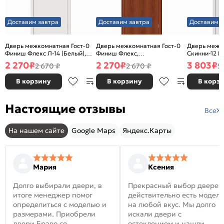
Доставим завтра
Доставим завтра
Доставим з
Дверь межкомнатная Гост-0
Дверь межкомнатная Гост-0
Дверь межк
Финиш Флекс Л-14 (Белый),
Финиш Флекс,
Скинни-12 В
глухая, каркасно-щитовая
Ламинированные Л-11
глухая, ски
2 270
₽
2 270
₽
3 803
₽
2 670 ₽
2 670 ₽
5
(ИталОрех), глухая, каркасно-
щитовая
В корзину
В корзину
В корз
Настоящие отзывы
Все
На нашем сайте
Google Maps
Яндекс.Карты
Мария
Ксения
Долго выбирали двери, в
Прекрасный выбор дверей
итоге менеджер помог
действительно есть модел
определиться с моделью и
на любой вкус. Мы долго
размерами. Приобрели
искали двери с
двери Браво со
остеклением и нашли