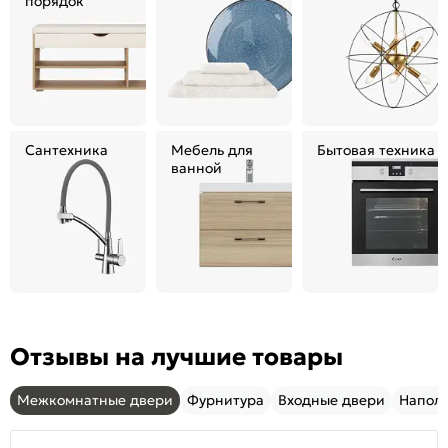
порядок
Сантехника
Мебель для
Бытовая техника
ванной
Отзывы на лучшие товары
Межкомнатные двери
Фурнитура
Входные двери
Напол