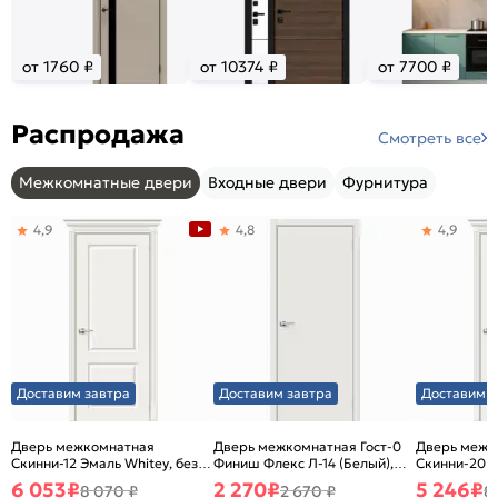
от 1760 ₽
от 10374 ₽
от 7700 ₽
Распродажа
Смотреть все
Межкомнатные двери
Входные двери
Фурнитура
4,9
4,8
4,9
Доставим завтра
Доставим завтра
Доставим з
Дверь межкомнатная
Дверь межкомнатная Гост-0
Дверь межк
Скинни-12 Эмаль Whitey, без
Финиш Флекс Л-14 (Белый),
Скинни-20 Э
декора, глухая, без стекла,
глухая, каркасно-щитовая
декора, глух
6 053
₽
2 270
₽
5 246
₽
8 070 ₽
2 670 ₽
8
без кромки, скиновая
без кромки,