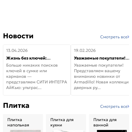
Новости
Смотреть все
13.04.2026
19.02.2026
Жизнь без ключей:
Уважаемые покупатели!
встречайте новую дверь
Представляем вашему
Больше никаких поисков
Уважаемые покупатели!
СИТИ ИНТЕГРА АйКью!
вниманию новинки от
ключей в сумке или
Представляем вашему
Armadillo!
карманов —
вниманию новинки от
представляем СИТИ ИНТЕГРА
Armadillo! Новая коллекция
АйКью: ультрас...
дверных ру...
Плитка
Смотреть все
Плитка
Плитка для
Плитка для
напольная
кухни
ванной