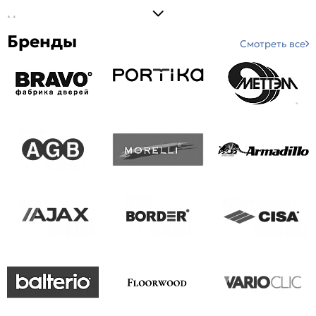
Мы гарантируем низкую цену на все товары: закупки
делаются напрямую от производителя. Если дверь не
Бренды
Смотреть все
подойдет по размеру или цвету или обнаружится заводской
брак, мы вернем деньги или заменим товар.
Наша компания является официальным дистрибьютором
российско-белорусской фабрики «
Браво»
. Это надежный
партнер, который поставляет свою продукцию ведущим
строительным компаниям. Мы гордимся таким
сотрудничеством!
Гарантийное обслуживание
На все двери предоставляется гарантия в полтора года. Это
значит, что если за это время обнаружится заводской брак,
мы заменим товар или вернем деньги. На монтажные
работы действует гарантия 1.5 года. Чтобы воспользоваться
ей, соблюдайте правила эксплуатации и сохраняйте все
документы, которые оставят вам наши специалисты.