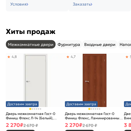
Условия
Заказать
Хиты продаж
Межкомнатные двери
Фурнитура
Входные двери
Напо
4,8
4,7
Доставим завтра
Доставим завтра
До
Дверь межкомнатная Гост-0
Дверь межкомнатная Гост-0
Две
Финиш Флекс Л-14 (Белый),
Финиш Флекс, Ламинированные
Вин
глухая, каркасно-щитовая
Л-11 (ИталОрех), глухая,
ски
2 270
₽
2 270
₽
3 
2 670 ₽
2 670 ₽
каркасно-щитовая