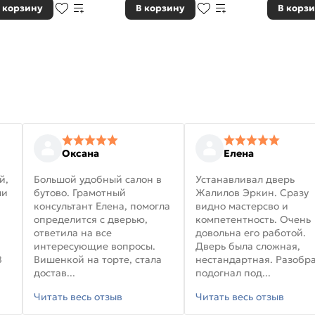
 корзину
В корзину
В корз
Оксана
Елена
й,
Большой удобный салон в
Устанавливал дверь
ли
бутово. Грамотный
Жалилов Эркин. Сразу
консультант Елена, помогла
видно мастерсво и
определится с дверью,
компетентность. Очень
ответила на все
довольна его работой.
интересующие вопросы.
Дверь была сложная,
В
Вишенкой на торте, стала
нестандартная. Разобра
достав...
подогнал под...
Читать весь отзыв
Читать весь отзыв