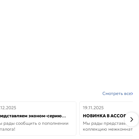
Смотреть все
.12.2025
19.11.2025
редставляем эконом-серию
НОВИНКА В АССОРТИМЕ
ерей от бренда Portika, где цена
ДВЕРИ GLOSSMAT —
ы рады сообщить о пополнении
Мы рады представить но
 значит «просто»
НЕОКЛАССИКА И УЮТ 
талога!
коллекцию межкомнатны
ДОМЕ
GlossMat (Полипропилен)