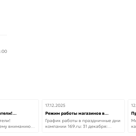
8:00
17.12.2025
12
тели!
Режим работы магазинов в
П
шему вниманию
праздничные дни с 31 декабря по
дв
тели!
График работы в праздничные дни
М
lo!
11 января
не
шему вниманию
компании 169.ru: 31 декабря:
ка
lo! Новая
Заказы, самовывоз и доставки —