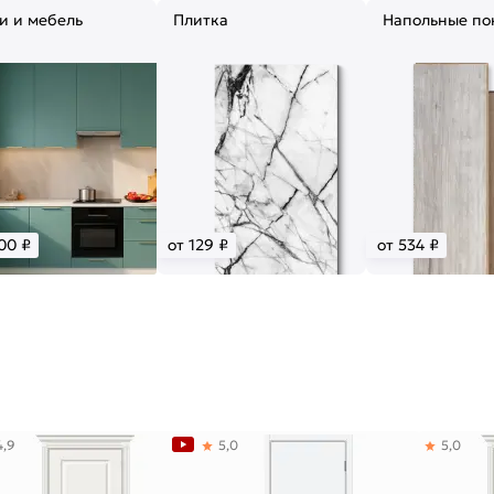
и и мебель
Плитка
Напольные по
00 ₽
от 129 ₽
от 534 ₽
4,9
5,0
5,0