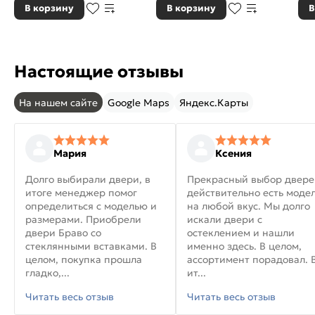
В корзину
В корзину
В
Настоящие отзывы
На нашем сайте
Google Maps
Яндекс.Карты
Мария
Ксения
Долго выбирали двери, в
Прекрасный выбор двере
итоге менеджер помог
действительно есть моде
определиться с моделью и
на любой вкус. Мы долго
размерами. Приобрели
искали двери с
двери Браво со
остеклением и нашли
стеклянными вставками. В
именно здесь. В целом,
целом, покупка прошла
ассортимент порадовал. 
гладко,...
ит...
Читать весь отзыв
Читать весь отзыв