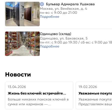
Бульвар Адмирала Ушакова
Москва, ул. Венёвская, д. 4
пн-вс: с 9:00 до 21:00
Подробнее
Одинцово (склад)
Одинцово, ул. Баковская, 5
пн-пт: с 9:00 до 19:30
/
сб-вс: с 9:00 до 1
Подробнее
Новости
13.04.2026
19.02.2026
Жизнь без ключей: встречайте
Уважаемые покупа
новую дверь СИТИ ИНТЕГРА
Представляем ва
Больше никаких поисков ключей в
Уважаемые покупа
АйКью!
новинки от Armadil
сумке или карманов —
Представляем ва
представляем СИТИ ИНТЕГРА
новинки от Armadil