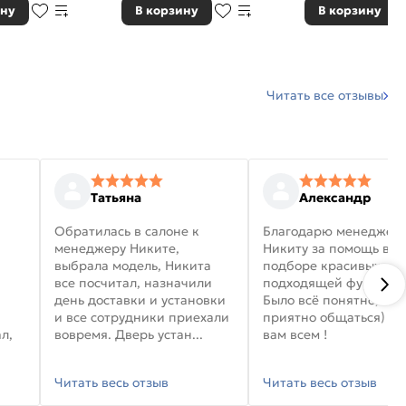
ину
В корзину
В корзину
Читать все отзывы
Татьяна
Александр
Обратилась в салоне к
Благодарю менеджер
менеджеру Никите,
Никиту за помощь в
выбрала модель, Никита
подборе красивых дв
все посчитал, назначили
подходящей фурниту
день доставки и установки
Было всё понятно, и
и все сотрудники приехали
приятно общаться) уд
л,
вовремя. Дверь устан...
вам всем !
Читать весь отзыв
Читать весь отзыв