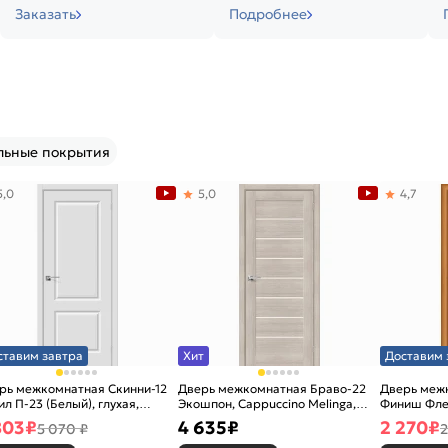
Заказать
Подробнее
льные покрытия
5,0
5,0
4,7
ставим завтра
Хит
Доставим 
рь межкомнатная Скинни-12
Дверь межкомнатная Браво-22
Дверь межк
ил П-23 (Белый), глухая,
Экошпон, Cappuccino Melinga,
Финиш Фле
новая
остекленная, magic fog, царговая
Л-12 (Милан
803
₽
4 635
₽
2 270
₽
5 070 ₽
2
каркасно-