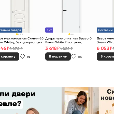
ставим завтра
Хит
Доставим 
рь межкомнатная Скинни-20
Дверь межкомнатная Браво-0
Дверь меж
ль Whitey, без декора, глухая,
Винил White Pro, глухая,
Эмаль White
 стекла, без кромки, скиновая
каркасно-щитовая
без стекла
246
₽
3 618
₽
6 053
₽
8 070 ₽
4 020 ₽
 корзину
В корзину
В корз