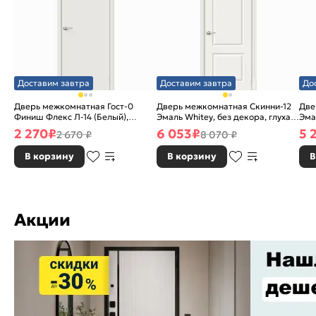
Доставим завтра
Доставим завтра
До
Дверь межкомнатная Гост-0
Дверь межкомнатная Скинни-12
Две
Финиш Флекс Л-14 (Белый),
Эмаль Whitey, без декора, глухая,
Эма
глухая, каркасно-щитовая
без стекла, без кромки, скиновая
без
2 270
₽
6 053
₽
5 
2 670 ₽
8 070 ₽
В корзину
В корзину
В
Акции