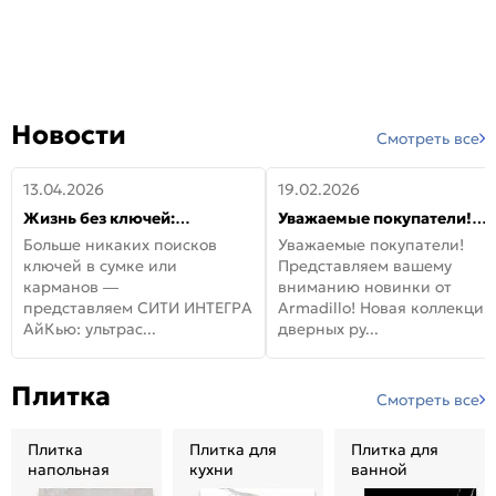
Новости
Смотреть все
13.04.2026
19.02.2026
Жизнь без ключей:
Уважаемые покупатели!
встречайте новую дверь
Представляем вашему
Больше никаких поисков
Уважаемые покупатели!
СИТИ ИНТЕГРА АйКью!
вниманию новинки от
ключей в сумке или
Представляем вашему
Armadillo!
карманов —
вниманию новинки от
представляем СИТИ ИНТЕГРА
Armadillo! Новая коллекция
АйКью: ультрас...
дверных ру...
Плитка
Смотреть все
Плитка
Плитка для
Плитка для
напольная
кухни
ванной