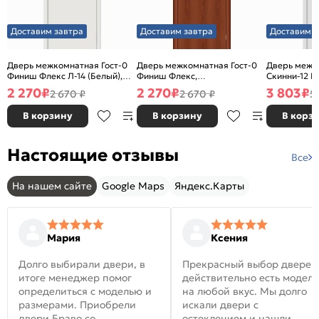
Доставим завтра
Доставим завтра
Доставим з
Дверь межкомнатная Гост-0
Дверь межкомнатная Гост-0
Дверь межк
Финиш Флекс Л-14 (Белый),
Финиш Флекс,
Скинни-12 В
глухая, каркасно-щитовая
Ламинированные Л-11
глухая, ски
2 270
₽
2 270
₽
3 803
₽
2 670 ₽
2 670 ₽
5
(ИталОрех), глухая, каркасно-
щитовая
В корзину
В корзину
В корз
Настоящие отзывы
Все
На нашем сайте
Google Maps
Яндекс.Карты
Мария
Ксения
Долго выбирали двери, в
Прекрасный выбор дверей
итоге менеджер помог
действительно есть модел
определиться с моделью и
на любой вкус. Мы долго
размерами. Приобрели
искали двери с
двери Браво со
остеклением и нашли