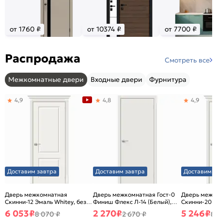
от 1760 ₽
от 10374 ₽
от 7700 ₽
Распродажа
Смотреть все
Межкомнатные двери
Входные двери
Фурнитура
4,9
4,8
4,9
Доставим завтра
Доставим завтра
Доставим з
Дверь межкомнатная
Дверь межкомнатная Гост-0
Дверь межк
Скинни-12 Эмаль Whitey, без
Финиш Флекс Л-14 (Белый),
Скинни-20 Э
декора, глухая, без стекла,
глухая, каркасно-щитовая
декора, глух
6 053
₽
2 270
₽
5 246
₽
8 070 ₽
2 670 ₽
8
без кромки, скиновая
без кромки,