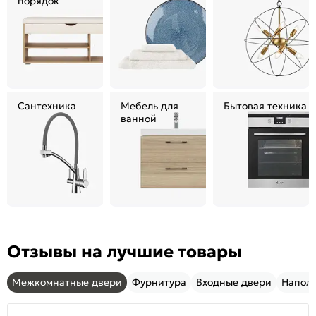
порядок
Сантехника
Мебель для
Бытовая техника
ванной
Отзывы на лучшие товары
Межкомнатные двери
Фурнитура
Входные двери
Напол