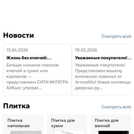
Новости
Смотреть все
13.04.2026
19.02.2026
Жизнь без ключей:
Уважаемые покупатели!
встречайте новую дверь
Представляем вашему
Больше никаких поисков
Уважаемые покупатели!
СИТИ ИНТЕГРА АйКью!
вниманию новинки от
ключей в сумке или
Представляем вашему
Armadillo!
карманов —
вниманию новинки от
представляем СИТИ ИНТЕГРА
Armadillo! Новая коллекция
АйКью: ультрас...
дверных ру...
Плитка
Смотреть все
Плитка
Плитка для
Плитка для
напольная
кухни
ванной