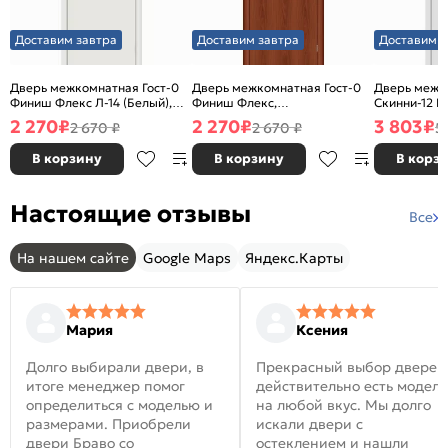
Доставим завтра
Доставим завтра
Доставим з
Дверь межкомнатная Гост-0
Дверь межкомнатная Гост-0
Дверь межк
Финиш Флекс Л-14 (Белый),
Финиш Флекс,
Скинни-12 В
глухая, каркасно-щитовая
Ламинированные Л-11
глухая, ски
2 270
₽
2 270
₽
3 803
₽
2 670 ₽
2 670 ₽
5
(ИталОрех), глухая, каркасно-
щитовая
В корзину
В корзину
В корз
Настоящие отзывы
Все
На нашем сайте
Google Maps
Яндекс.Карты
Мария
Ксения
Долго выбирали двери, в
Прекрасный выбор дверей
итоге менеджер помог
действительно есть модел
определиться с моделью и
на любой вкус. Мы долго
размерами. Приобрели
искали двери с
двери Браво со
остеклением и нашли