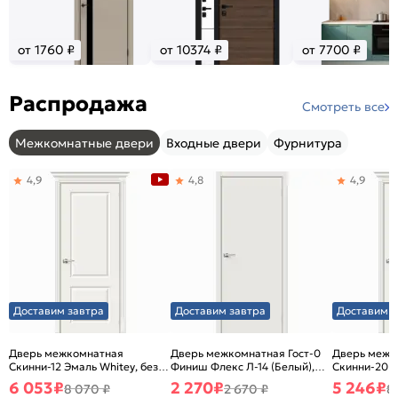
от 1760 ₽
от 10374 ₽
от 7700 ₽
Распродажа
Смотреть все
Межкомнатные двери
Входные двери
Фурнитура
4,9
4,8
4,9
Доставим завтра
Доставим завтра
Доставим з
Дверь межкомнатная
Дверь межкомнатная Гост-0
Дверь межк
Скинни-12 Эмаль Whitey, без
Финиш Флекс Л-14 (Белый),
Скинни-20 Э
декора, глухая, без стекла,
глухая, каркасно-щитовая
декора, глух
6 053
₽
2 270
₽
5 246
₽
8 070 ₽
2 670 ₽
8
без кромки, скиновая
без кромки,