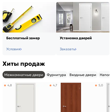
Бесплатный замер
Установка дверей
Условия
Заказать
Хиты продаж
Межкомнатные двери
Фурнитура
Входные двери
Напол
4,8
4,7
5,0