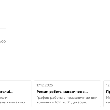
8:00
17.12.2025
12
тели!
Режим работы магазинов в
П
шему вниманию
праздничные дни с 31 декабря по
дв
тели!
График работы в праздничные дни
М
lo!
11 января
не
шему вниманию
компании 169.ru: 31 декабря:
ка
lo! Новая
Заказы, самовывоз и доставки —