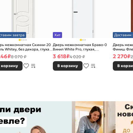
ставим завтра
Хит
Доставим 
рь межкомнатная Скинни-20
Дверь межкомнатная Браво-0
Дверь межк
ль Whitey, без декора, глухая,
Винил White Pro, глухая,
Финиш Фле
 стекла, без кромки, скиновая
каркасно-щитовая
Л-11 (ИталО
246
₽
3 618
₽
2 270
₽
8 070 ₽
4 020 ₽
2
каркасно-
 корзину
В корзину
В корз