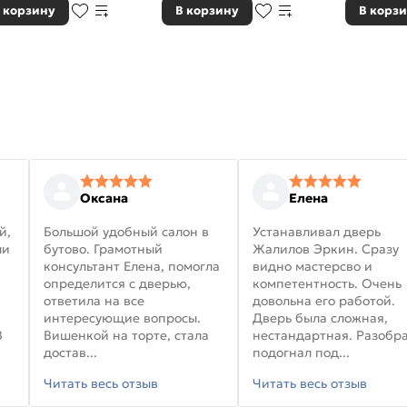
 корзину
В корзину
В корз
Оксана
Елена
й,
Большой удобный салон в
Устанавливал дверь
ли
бутово. Грамотный
Жалилов Эркин. Сразу
консультант Елена, помогла
видно мастерсво и
определится с дверью,
компетентность. Очень
ответила на все
довольна его работой.
интересующие вопросы.
Дверь была сложная,
В
Вишенкой на торте, стала
нестандартная. Разобра
достав...
подогнал под...
Читать весь отзыв
Читать весь отзыв