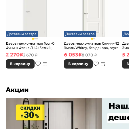
Доставим завтра
Доставим завтра
До
Дверь межкомнатная Гост-0
Дверь межкомнатная Скинни-12
Две
Финиш Флекс Л-14 (Белый),
Эмаль Whitey, без декора, глухая,
Эма
глухая, каркасно-щитовая
без стекла, без кромки, скиновая
без
2 270
₽
6 053
₽
5 
2 670 ₽
8 070 ₽
В корзину
В корзину
В
Акции