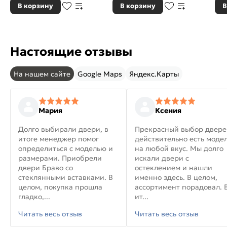
В корзину
В корзину
В
Настоящие отзывы
На нашем сайте
Google Maps
Яндекс.Карты
Мария
Ксения
Долго выбирали двери, в
Прекрасный выбор двере
итоге менеджер помог
действительно есть моде
определиться с моделью и
на любой вкус. Мы долго
размерами. Приобрели
искали двери с
двери Браво со
остеклением и нашли
стеклянными вставками. В
именно здесь. В целом,
целом, покупка прошла
ассортимент порадовал. 
гладко,...
ит...
Читать весь отзыв
Читать весь отзыв