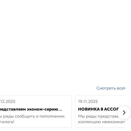
Смотреть все
.12.2025
19.11.2025
редставляем эконом-серию
НОВИНКА В АССОРТИМЕ
ерей от бренда Portika, где цена
ДВЕРИ GLOSSMAT —
ы рады сообщить о пополнении
Мы рады представить но
 значит «просто»
НЕОКЛАССИКА И УЮТ 
талога!
коллекцию межкомнатны
ДОМЕ
GlossMat (Полипропилен)