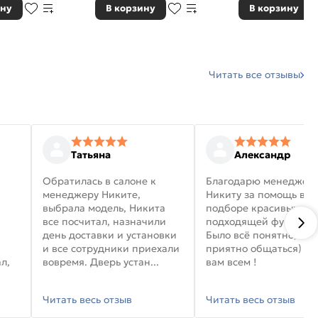
ину
В корзину
В корзину
Читать все отзывы
Татьяна
Александр
Обратилась в салоне к
Благодарю менеджер
менеджеру Никите,
Никиту за помощь в
выбрала модель, Никита
подборе красивых дв
все посчитал, назначили
подходящей фурниту
день доставки и установки
Было всё понятно, и
и все сотрудники приехали
приятно общаться) уд
л,
вовремя. Дверь устан...
вам всем !
Читать весь отзыв
Читать весь отзыв