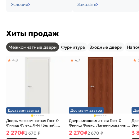
Условия
Заказать
Хиты продаж
Межкомнатные двери
Фурнитура
Входные двери
Напо
4,8
4,7
Доставим завтра
Доставим завтра
До
Дверь межкомнатная Гост-0
Дверь межкомнатная Гост-0
Две
Финиш Флекс Л-14 (Белый),
Финиш Флекс, Ламинированные
Вин
глухая, каркасно-щитовая
Л-11 (ИталОрех), глухая,
ски
2 270
₽
2 270
₽
3 
2 670 ₽
2 670 ₽
каркасно-щитовая