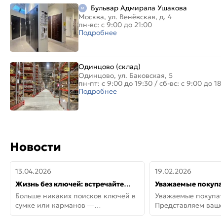
Бульвар Адмирала Ушакова
Москва, ул. Венёвская, д. 4
пн-вс: с 9:00 до 21:00
Подробнее
Одинцово (склад)
Одинцово, ул. Баковская, 5
пн-пт: с 9:00 до 19:30
/
сб-вс: с 9:00 до 1
Подробнее
Новости
13.04.2026
19.02.2026
Жизнь без ключей: встречайте
Уважаемые покупа
новую дверь СИТИ ИНТЕГРА
Представляем ва
Больше никаких поисков ключей в
Уважаемые покупа
АйКью!
новинки от Armadil
сумке или карманов —
Представляем ва
представляем СИТИ ИНТЕГРА
новинки от Armadil