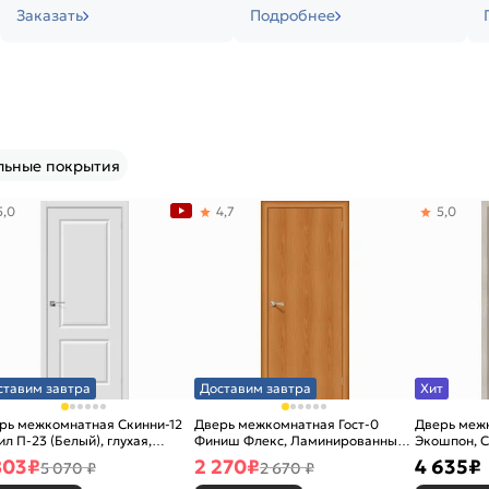
Заказать
Подробнее
льные покрытия
5,0
4,7
5,0
ставим завтра
Доставим завтра
Хит
рь межкомнатная Скинни-12
Дверь межкомнатная Гост-0
Дверь меж
ил П-23 (Белый), глухая,
Финиш Флекс, Ламинированные
Экошпон, C
новая
Л-12 (МиланОрех), глухая,
остекленна
803
₽
2 270
₽
4 635
₽
5 070 ₽
2 670 ₽
каркасно-щитовая