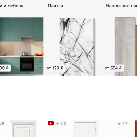
и и мебель
Плитка
Напольные по
00 ₽
от 129 ₽
от 534 ₽
4,9
5,0
4,7