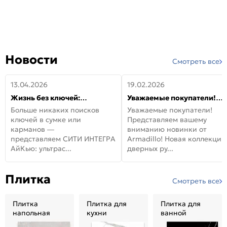
Новости
Смотреть все
13.04.2026
19.02.2026
Жизнь без ключей:
Уважаемые покупатели!
встречайте новую дверь
Представляем вашему
Больше никаких поисков
Уважаемые покупатели!
СИТИ ИНТЕГРА АйКью!
вниманию новинки от
ключей в сумке или
Представляем вашему
Armadillo!
карманов —
вниманию новинки от
представляем СИТИ ИНТЕГРА
Armadillo! Новая коллекция
АйКью: ультрас...
дверных ру...
Плитка
Смотреть все
Плитка
Плитка для
Плитка для
напольная
кухни
ванной