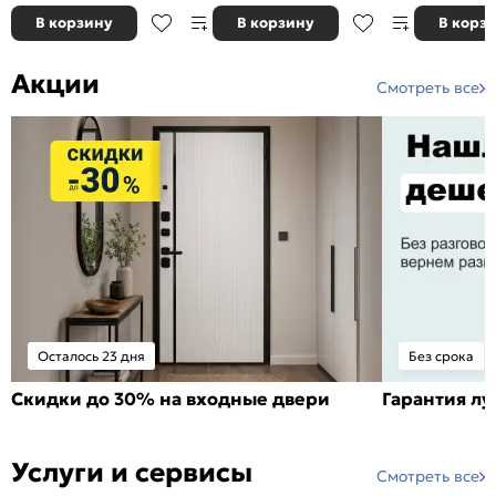
В корзину
В корзину
В корз
Акции
Смотреть все
Осталось 23 дня
Без срока
Скидки до 30% на входные двери
Гарантия л
Услуги и сервисы
Смотреть все