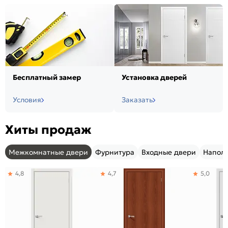
Бесплатный замер
Установка дверей
Условия
Заказать
Хиты продаж
Межкомнатные двери
Фурнитура
Входные двери
Напол
4,8
4,7
5,0