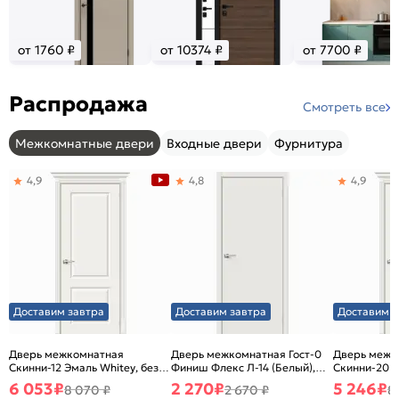
от 1760 ₽
от 10374 ₽
от 7700 ₽
Распродажа
Смотреть все
Межкомнатные двери
Входные двери
Фурнитура
4,9
4,8
4,9
Доставим завтра
Доставим завтра
Доставим з
Дверь межкомнатная
Дверь межкомнатная Гост-0
Дверь межк
Скинни-12 Эмаль Whitey, без
Финиш Флекс Л-14 (Белый),
Скинни-20 Э
декора, глухая, без стекла,
глухая, каркасно-щитовая
декора, глух
6 053
₽
2 270
₽
5 246
₽
8 070 ₽
2 670 ₽
8
без кромки, скиновая
без кромки,