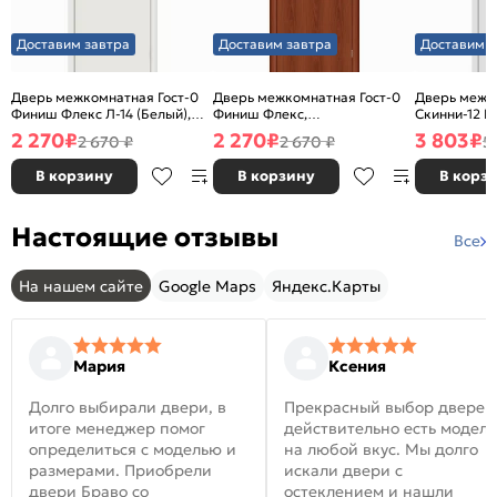
Доставим завтра
Доставим завтра
Доставим з
Дверь межкомнатная Гост-0
Дверь межкомнатная Гост-0
Дверь межк
Финиш Флекс Л-14 (Белый),
Финиш Флекс,
Скинни-12 В
глухая, каркасно-щитовая
Ламинированные Л-11
глухая, ски
2 270
₽
2 270
₽
3 803
₽
2 670 ₽
2 670 ₽
5
(ИталОрех), глухая, каркасно-
щитовая
В корзину
В корзину
В корз
Настоящие отзывы
Все
На нашем сайте
Google Maps
Яндекс.Карты
Мария
Ксения
Долго выбирали двери, в
Прекрасный выбор дверей
итоге менеджер помог
действительно есть модел
определиться с моделью и
на любой вкус. Мы долго
размерами. Приобрели
искали двери с
двери Браво со
остеклением и нашли