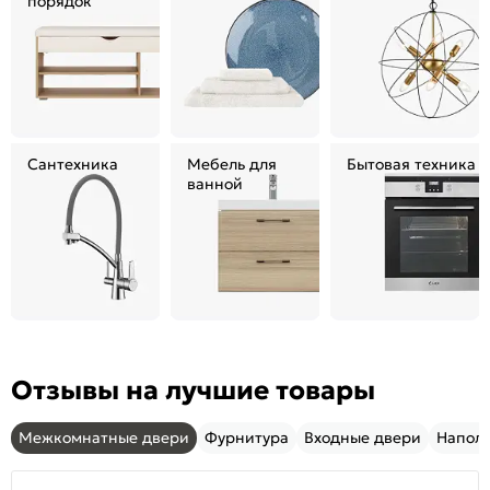
порядок
Сантехника
Мебель для
Бытовая техника
ванной
Отзывы на лучшие товары
Межкомнатные двери
Фурнитура
Входные двери
Напол