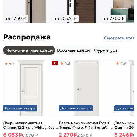
от 1760 ₽
от 10374 ₽
от 7700 ₽
Распродажа
Смотреть все
Межкомнатные двери
Входные двери
Фурнитура
4,9
4,8
4,9
Доставим завтра
Доставим завтра
Доставим з
Дверь межкомнатная
Дверь межкомнатная Гост-0
Дверь межк
Скинни-12 Эмаль Whitey, без
Финиш Флекс Л-14 (Белый),
Скинни-20 Э
декора, глухая, без стекла,
глухая, каркасно-щитовая
декора, глух
6 053
₽
2 270
₽
5 246
₽
8 070 ₽
2 670 ₽
8
без кромки, скиновая
без кромки,