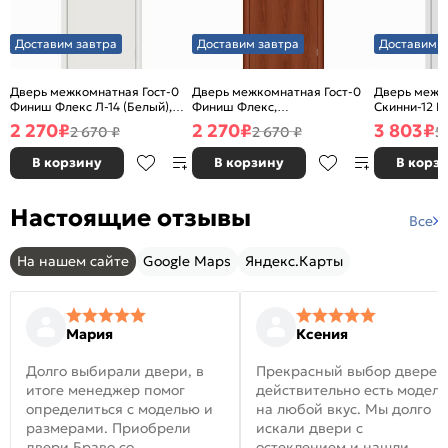
Доставим завтра
Доставим завтра
Доставим з
Дверь межкомнатная Гост-0
Дверь межкомнатная Гост-0
Дверь межк
Финиш Флекс Л-14 (Белый),
Финиш Флекс,
Скинни-12 В
глухая, каркасно-щитовая
Ламинированные Л-11
глухая, ски
2 270
₽
2 270
₽
3 803
₽
2 670 ₽
2 670 ₽
5
(ИталОрех), глухая, каркасно-
щитовая
В корзину
В корзину
В корз
Настоящие отзывы
Все
На нашем сайте
Google Maps
Яндекс.Карты
Мария
Ксения
Долго выбирали двери, в
Прекрасный выбор дверей
итоге менеджер помог
действительно есть модел
определиться с моделью и
на любой вкус. Мы долго
размерами. Приобрели
искали двери с
двери Браво со
остеклением и нашли