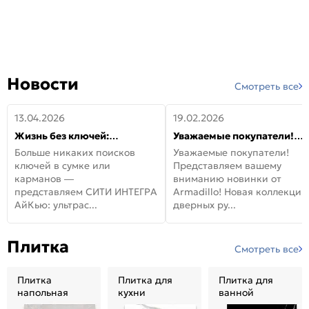
Новости
Смотреть все
13.04.2026
19.02.2026
Жизнь без ключей:
Уважаемые покупатели!
встречайте новую дверь
Представляем вашему
Больше никаких поисков
Уважаемые покупатели!
СИТИ ИНТЕГРА АйКью!
вниманию новинки от
ключей в сумке или
Представляем вашему
Armadillo!
карманов —
вниманию новинки от
представляем СИТИ ИНТЕГРА
Armadillo! Новая коллекция
АйКью: ультрас...
дверных ру...
Плитка
Смотреть все
Плитка
Плитка для
Плитка для
напольная
кухни
ванной