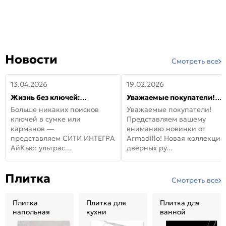
Новости
Смотреть все
13.04.2026
19.02.2026
Жизнь без ключей:
Уважаемые покупатели!
встречайте новую дверь
Представляем вашему
Больше никаких поисков
Уважаемые покупатели!
СИТИ ИНТЕГРА АйКью!
вниманию новинки от
ключей в сумке или
Представляем вашему
Armadillo!
карманов —
вниманию новинки от
представляем СИТИ ИНТЕГРА
Armadillo! Новая коллекция
АйКью: ультрас...
дверных ру...
Плитка
Смотреть все
Плитка
Плитка для
Плитка для
напольная
кухни
ванной