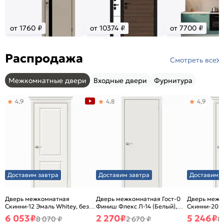
от 1760 ₽
от 10374 ₽
от 7700 ₽
Распродажа
Смотреть все
Межкомнатные двери
Входные двери
Фурнитура
4,9
4,8
4,9
Доставим завтра
Доставим завтра
Доставим з
Дверь межкомнатная
Дверь межкомнатная Гост-0
Дверь межк
Скинни-12 Эмаль Whitey, без
Финиш Флекс Л-14 (Белый),
Скинни-20 Э
декора, глухая, без стекла,
глухая, каркасно-щитовая
декора, глух
6 053
₽
2 270
₽
5 246
₽
8 070 ₽
2 670 ₽
8
без кромки, скиновая
без кромки,