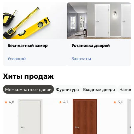
Бесплатный замер
Установка дверей
Условия
Заказать
Хиты продаж
Межкомнатные двери
Фурнитура
Входные двери
Напол
4,8
4,7
5,0