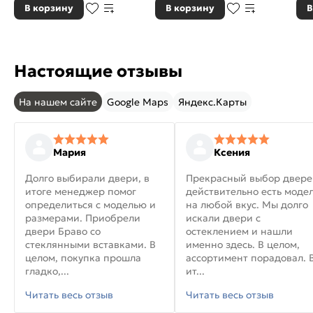
В корзину
В корзину
В
Настоящие отзывы
На нашем сайте
Google Maps
Яндекс.Карты
Мария
Ксения
Долго выбирали двери, в
Прекрасный выбор двере
итоге менеджер помог
действительно есть моде
определиться с моделью и
на любой вкус. Мы долго
размерами. Приобрели
искали двери с
двери Браво со
остеклением и нашли
стеклянными вставками. В
именно здесь. В целом,
целом, покупка прошла
ассортимент порадовал. 
гладко,...
ит...
Читать весь отзыв
Читать весь отзыв