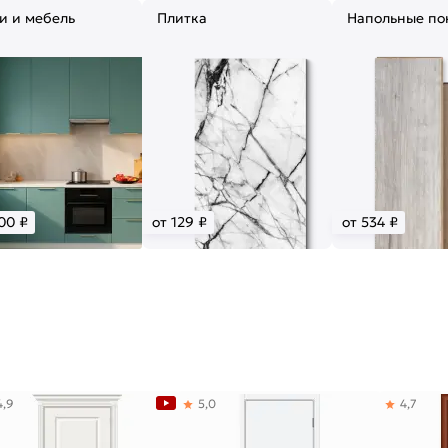
и и мебель
Плитка
Напольные по
00 ₽
от 129 ₽
от 534 ₽
4,9
5,0
4,7