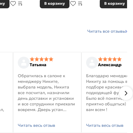
ину
В корзину
В корзину
Читать все отзывы
Татьяна
Александр
Обратилась в салоне к
Благодарю менеджер
менеджеру Никите,
Никиту за помощь в
выбрала модель, Никита
подборе красивых дв
все посчитал, назначили
подходящей фурниту
день доставки и установки
Было всё понятно, и
и все сотрудники приехали
приятно общаться) уд
л,
вовремя. Дверь устан...
вам всем !
Читать весь отзыв
Читать весь отзыв