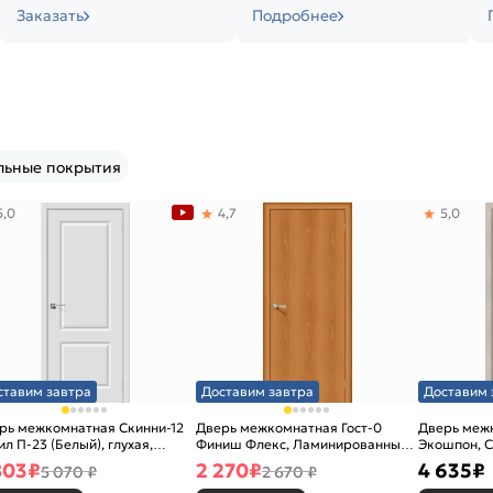
Заказать
Подробнее
льные покрытия
5,0
4,7
5,0
ставим завтра
Доставим завтра
Доставим 
рь межкомнатная Скинни-12
Дверь межкомнатная Гост-0
Дверь меж
ил П-23 (Белый), глухая,
Финиш Флекс, Ламинированные
Экошпон, C
новая
Л-12 (МиланОрех), глухая,
остекленна
803
₽
2 270
₽
4 635
₽
5 070 ₽
2 670 ₽
каркасно-щитовая