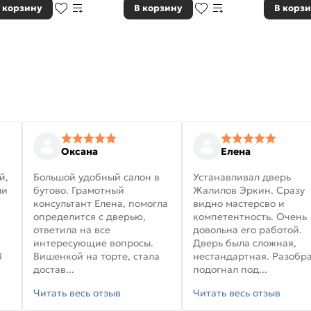
 корзину
В корзину
В корз
Оксана
Елена
й,
Большой удобный салон в
Устанавливал дверь
ли
бутово. Грамотный
Жалилов Эркин. Сразу
консультант Елена, помогла
видно мастерсво и
определится с дверью,
компетентность. Очень
ответила на все
довольна его работой.
интересующие вопросы.
Дверь была сложная,
В
Вишенкой на торте, стала
нестандартная. Разобра
достав...
подогнал под...
Читать весь отзыв
Читать весь отзыв