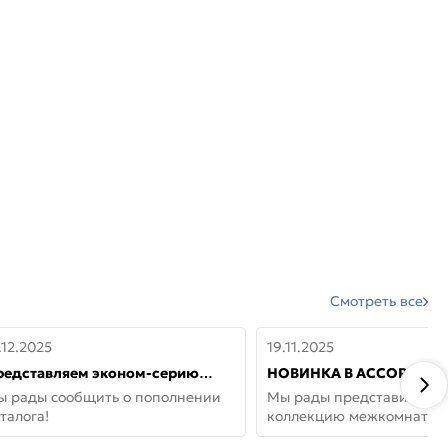
Смотреть все
.12.2025
19.11.2025
редставляем эконом-серию
НОВИНКА В АССОРТИМЕ
ерей от бренда Portika, где цена
ДВЕРИ GLOSSMAT —
ы рады сообщить о пополнении
Мы рады представить но
 значит «просто»
НЕОКЛАССИКА И УЮТ 
талога!
коллекцию межкомнатны
ДОМЕ
GlossMat (Полипропилен)