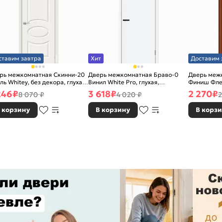
ставим завтра
Хит
Доставим 
рь межкомнатная Скинни-20
Дверь межкомнатная Браво-0
Дверь межк
ль Whitey, без декора, глухая,
Винил White Pro, глухая,
Финиш Фле
 стекла, без кромки, скиновая
каркасно-щитовая
Л-11 (ИталО
246
₽
3 618
₽
2 270
₽
8 070 ₽
4 020 ₽
2
каркасно-
 корзину
В корзину
В корз