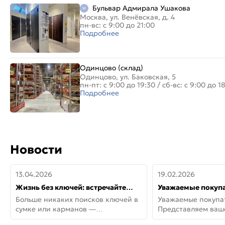
Бульвар Адмирала Ушакова
Москва, ул. Венёвская, д. 4
пн-вс: с 9:00 до 21:00
Подробнее
Одинцово (склад)
Одинцово, ул. Баковская, 5
пн-пт: с 9:00 до 19:30
/
сб-вс: с 9:00 до 1
Подробнее
Новости
13.04.2026
19.02.2026
Жизнь без ключей: встречайте
Уважаемые покупа
новую дверь СИТИ ИНТЕГРА
Представляем ва
Больше никаких поисков ключей в
Уважаемые покупа
АйКью!
новинки от Armadil
сумке или карманов —
Представляем ва
представляем СИТИ ИНТЕГРА
новинки от Armadil