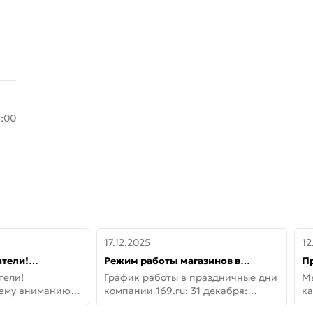
8:00
17.12.2025
12
тели!
Режим работы магазинов в
П
шему вниманию
праздничные дни с 31 декабря по
дв
тели!
График работы в праздничные дни
М
lo!
11 января
не
шему вниманию
компании 169.ru: 31 декабря:
ка
lo! Новая
Заказы, самовывоз и доставки —