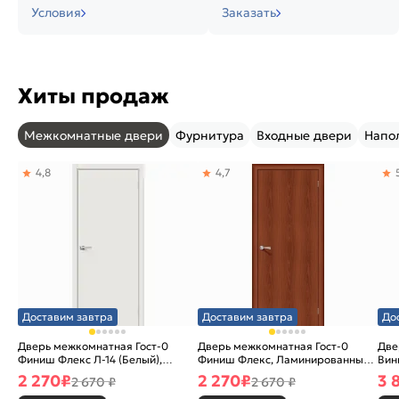
Условия
Заказать
Хиты продаж
Межкомнатные двери
Фурнитура
Входные двери
Напо
4,8
4,7
Доставим завтра
Доставим завтра
До
Дверь межкомнатная Гост-0
Дверь межкомнатная Гост-0
Две
Финиш Флекс Л-14 (Белый),
Финиш Флекс, Ламинированные
Вин
глухая, каркасно-щитовая
Л-11 (ИталОрех), глухая,
ски
2 270
₽
2 270
₽
3 
2 670 ₽
2 670 ₽
каркасно-щитовая