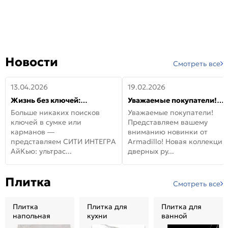
Новости
Смотреть все
13.04.2026
19.02.2026
Жизнь без ключей:
Уважаемые покупатели!
встречайте новую дверь
Представляем вашему
Больше никаких поисков
Уважаемые покупатели!
СИТИ ИНТЕГРА АйКью!
вниманию новинки от
ключей в сумке или
Представляем вашему
Armadillo!
карманов —
вниманию новинки от
представляем СИТИ ИНТЕГРА
Armadillo! Новая коллекция
АйКью: ультрас...
дверных ру...
Плитка
Смотреть все
Плитка
Плитка для
Плитка для
напольная
кухни
ванной