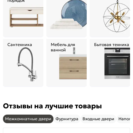
порядок
Сантехника
Мебель для
Бытовая техника
ванной
Отзывы на лучшие товары
Межкомнатные двери
Фурнитура
Входные двери
Напол