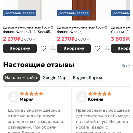
Доставим завтра
Доставим завтра
Доставим з
Дверь межкомнатная Гост-0
Дверь межкомнатная Гост-0
Дверь межк
Финиш Флекс Л-14 (Белый),
Финиш Флекс,
Скинни-12 В
глухая, каркасно-щитовая
Ламинированные Л-11
глухая, ски
2 270
₽
2 270
₽
3 803
₽
2 670 ₽
2 670 ₽
5
(ИталОрех), глухая, каркасно-
щитовая
В корзину
В корзину
В корз
Настоящие отзывы
Все
На нашем сайте
Google Maps
Яндекс.Карты
Мария
Ксения
Долго выбирали двери, в
Прекрасный выбор дверей
итоге менеджер помог
действительно есть модел
определиться с моделью и
на любой вкус. Мы долго
размерами. Приобрели
искали двери с
двери Браво со
остеклением и нашли