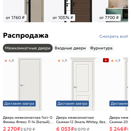
от 1760 ₽
от 10374 ₽
от 7700 ₽
Распродажа
Смотреть все
Межкомнатные двери
Входные двери
Фурнитура
4,8
4,9
4,9
Доставим завтра
Доставим завтра
Доставим з
Дверь межкомнатная Гост-0
Дверь межкомнатная
Дверь межк
Финиш Флекс Л-14 (Белый),
Скинни-12 Эмаль Whitey, без
Скинни-20 Э
глухая, каркасно-щитовая
декора, глухая, без стекла,
декора, глух
2 270
₽
6 053
₽
5 246
₽
2 670 ₽
8 070 ₽
8
без кромки, скиновая
без кромки,