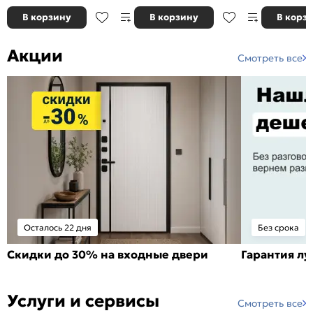
В корзину
В корзину
В корз
Акции
Смотреть все
Осталось 22 дня
Без срока
Скидки до 30% на входные двери
Гарантия л
Услуги и сервисы
Смотреть все