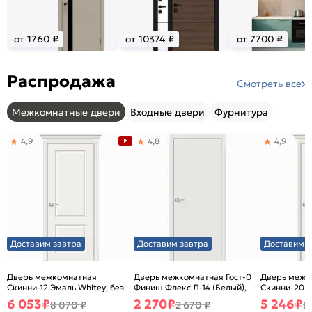
от 1760 ₽
от 10374 ₽
от 7700 ₽
Распродажа
Смотреть все
Межкомнатные двери
Входные двери
Фурнитура
4,9
4,8
4,9
Доставим завтра
Доставим завтра
Доставим з
Дверь межкомнатная
Дверь межкомнатная Гост-0
Дверь межк
Скинни-12 Эмаль Whitey, без
Финиш Флекс Л-14 (Белый),
Скинни-20 Э
декора, глухая, без стекла,
глухая, каркасно-щитовая
декора, глух
6 053
₽
2 270
₽
5 246
₽
8 070 ₽
2 670 ₽
8
без кромки, скиновая
без кромки,