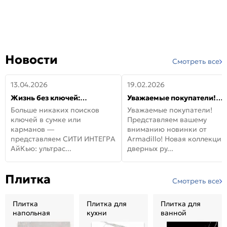
Новости
Смотреть все
13.04.2026
19.02.2026
Жизнь без ключей:
Уважаемые покупатели!
встречайте новую дверь
Представляем вашему
Больше никаких поисков
Уважаемые покупатели!
СИТИ ИНТЕГРА АйКью!
вниманию новинки от
ключей в сумке или
Представляем вашему
Armadillo!
карманов —
вниманию новинки от
представляем СИТИ ИНТЕГРА
Armadillo! Новая коллекция
АйКью: ультрас...
дверных ру...
Плитка
Смотреть все
Плитка
Плитка для
Плитка для
напольная
кухни
ванной