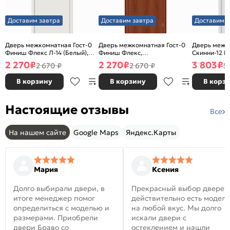
Доставим завтра
Доставим завтра
Доставим з
Дверь межкомнатная Гост-0
Дверь межкомнатная Гост-0
Дверь межк
Финиш Флекс Л-14 (Белый),
Финиш Флекс,
Скинни-12 В
глухая, каркасно-щитовая
Ламинированные Л-11
глухая, ски
2 270
₽
2 270
₽
3 803
₽
2 670 ₽
2 670 ₽
5
(ИталОрех), глухая, каркасно-
щитовая
В корзину
В корзину
В корз
Настоящие отзывы
Все
На нашем сайте
Google Maps
Яндекс.Карты
Мария
Ксения
Долго выбирали двери, в
Прекрасный выбор дверей
итоге менеджер помог
действительно есть модел
определиться с моделью и
на любой вкус. Мы долго
размерами. Приобрели
искали двери с
двери Браво со
остеклением и нашли