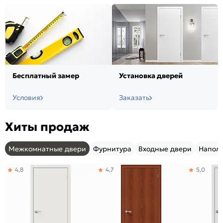
Бесплатный замер
Установка дверей
Условия
Заказать
Хиты продаж
Межкомнатные двери
Фурнитура
Входные двери
Напол
4,8
4,7
5,0