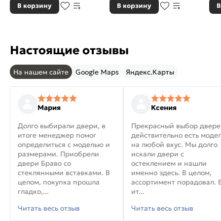
В корзину
В корзину
В
Настоящие отзывы
На нашем сайте
Google Maps
Яндекс.Карты
Мария
Ксения
Долго выбирали двери, в
Прекрасный выбор двере
итоге менеджер помог
действительно есть моде
определиться с моделью и
на любой вкус. Мы долго
размерами. Приобрели
искали двери с
двери Браво со
остеклением и нашли
стеклянными вставками. В
именно здесь. В целом,
целом, покупка прошла
ассортимент порадовал. 
гладко,...
ит...
Читать весь отзыв
Читать весь отзыв