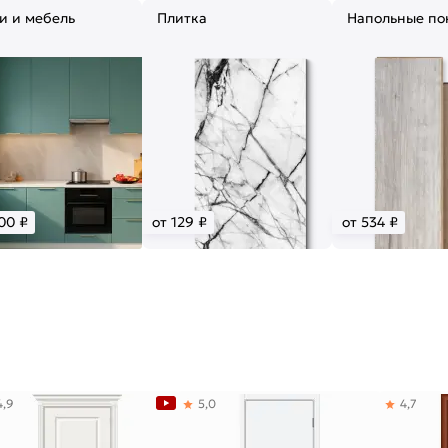
и и мебель
Плитка
Напольные по
00 ₽
от 129 ₽
от 534 ₽
4,9
5,0
4,7