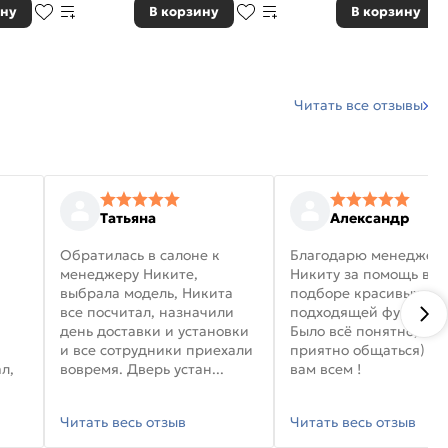
ину
В корзину
В корзину
Читать все отзывы
Татьяна
Александр
Обратилась в салоне к
Благодарю менеджер
менеджеру Никите,
Никиту за помощь в
выбрала модель, Никита
подборе красивых дв
все посчитал, назначили
подходящей фурниту
день доставки и установки
Было всё понятно, и
и все сотрудники приехали
приятно общаться) уд
л,
вовремя. Дверь устан...
вам всем !
Читать весь отзыв
Читать весь отзыв