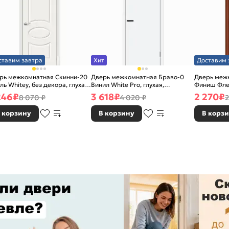
ставим завтра
Хит
Доставим 
рь межкомнатная Скинни-20
Дверь межкомнатная Браво-0
Дверь межк
ль Whitey, без декора, глухая,
Винил White Pro, глухая,
Финиш Фле
 стекла, без кромки, скиновая
каркасно-щитовая
Л-11 (ИталО
246
₽
3 618
₽
2 270
₽
8 070 ₽
4 020 ₽
2
каркасно-
 корзину
В корзину
В корз