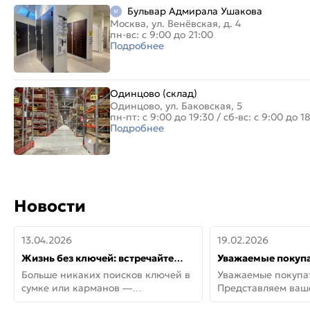
Бульвар Адмирала Ушакова
Москва, ул. Венёвская, д. 4
пн-вс: с 9:00 до 21:00
Подробнее
Одинцово (склад)
Одинцово, ул. Баковская, 5
пн-пт: с 9:00 до 19:30
/
сб-вс: с 9:00 до 1
Подробнее
Новости
13.04.2026
19.02.2026
Жизнь без ключей: встречайте
Уважаемые покупа
новую дверь СИТИ ИНТЕГРА
Представляем ва
Больше никаких поисков ключей в
Уважаемые покупа
АйКью!
новинки от Armadil
сумке или карманов —
Представляем ва
представляем СИТИ ИНТЕГРА
новинки от Armadil