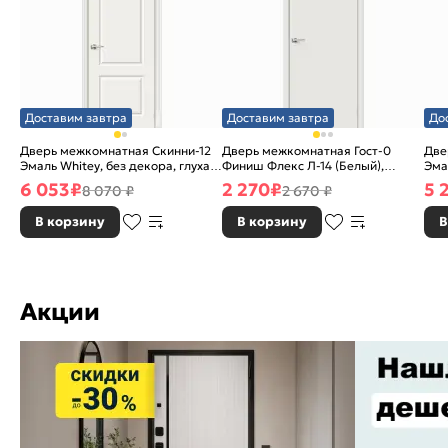
Доставим завтра
Доставим завтра
До
Дверь межкомнатная Скинни-12
Дверь межкомнатная Гост-0
Две
Эмаль Whitey, без декора, глухая,
Финиш Флекс Л-14 (Белый),
Эма
без стекла, без кромки, скиновая
глухая, каркасно-щитовая
без
6 053
₽
2 270
₽
5 
8 070 ₽
2 670 ₽
В корзину
В корзину
В
Акции