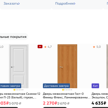
Заказать
Подробнее
льные покрытия
5,0
4,7
5,0
ставим завтра
Доставим завтра
Хит
рь межкомнатная Скинни-12
Дверь межкомнатная Гост-0
Дверь меж
ил П-23 (Белый), глухая,
Финиш Флекс, Ламинированные
Экошпон, C
новая
Л-12 (МиланОрех), глухая,
остекленна
803
₽
2 270
₽
4 635
₽
5 070 ₽
2 670 ₽
каркасно-щитовая