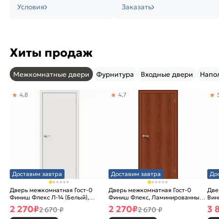
Условия
Заказать
Хиты продаж
Межкомнатные двери
Фурнитура
Входные двери
Напо
4,8
4,7
Доставим завтра
Доставим завтра
До
Дверь межкомнатная Гост-0
Дверь межкомнатная Гост-0
Две
Финиш Флекс Л-14 (Белый),
Финиш Флекс, Ламинированные
Вин
глухая, каркасно-щитовая
Л-11 (ИталОрех), глухая,
ски
2 270
₽
2 270
₽
3 
2 670 ₽
2 670 ₽
каркасно-щитовая