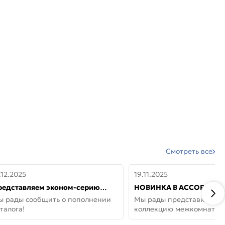
Смотреть все
.12.2025
19.11.2025
редставляем эконом-серию
НОВИНКА В АССОРТИМЕ
ерей от бренда Portika, где цена
ДВЕРИ GLOSSMAT —
ы рады сообщить о пополнении
Мы рады представить но
 значит «просто»
НЕОКЛАССИКА И УЮТ 
талога!
коллекцию межкомнатны
ДОМЕ
GlossMat (Полипропилен)