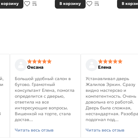
 корзину
В корзину
В корз
Оксана
Елена
й,
Большой удобный салон в
Устанавливал дверь
ли
бутово. Грамотный
Жалилов Эркин. Сразу
консультант Елена, помогла
видно мастерсво и
определится с дверью,
компетентность. Очень
ответила на все
довольна его работой.
интересующие вопросы.
Дверь была сложная,
В
Вишенкой на торте, стала
нестандартная. Разобра
достав...
подогнал под...
Читать весь отзыв
Читать весь отзыв