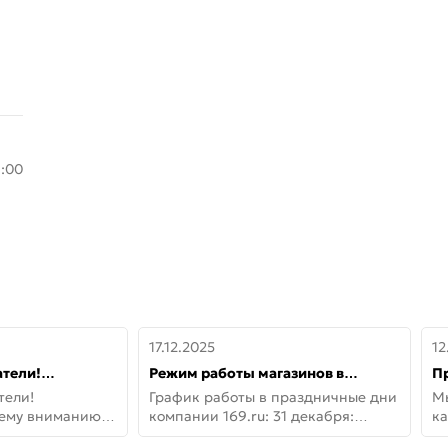
8:00
17.12.2025
12
тели!
Режим работы магазинов в
П
шему вниманию
праздничные дни с 31 декабря по
дв
тели!
График работы в праздничные дни
М
lo!
11 января
не
шему вниманию
компании 169.ru: 31 декабря:
ка
lo! Новая
Заказы, самовывоз и доставки —