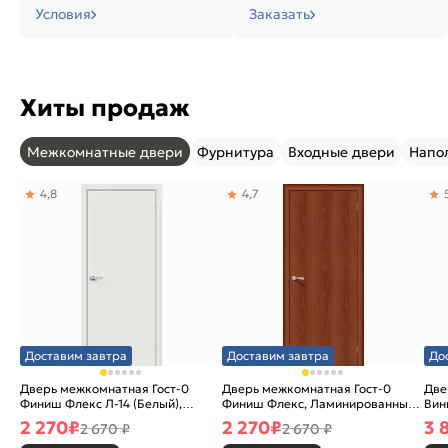
Условия
Заказать
Хиты продаж
Межкомнатные двери
Фурнитура
Входные двери
Напо
4,8
4,7
Доставим завтра
Доставим завтра
До
Дверь межкомнатная Гост-0
Дверь межкомнатная Гост-0
Две
Финиш Флекс Л-14 (Белый),
Финиш Флекс, Ламинированные
Вин
глухая, каркасно-щитовая
Л-11 (ИталОрех), глухая,
ски
2 270
₽
2 270
₽
3 
2 670 ₽
2 670 ₽
каркасно-щитовая