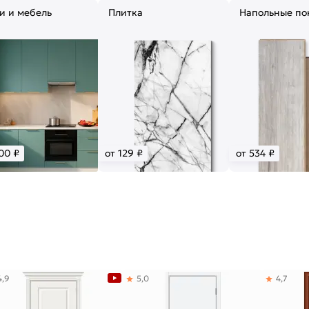
и и мебель
Плитка
Напольные по
00 ₽
от 129 ₽
от 534 ₽
4,9
5,0
4,7