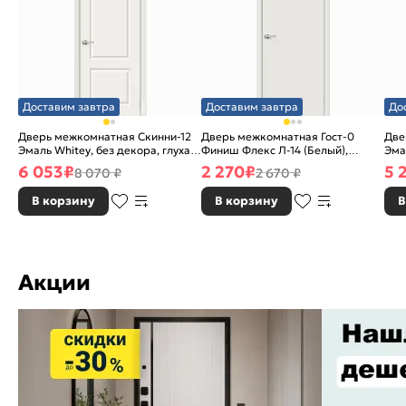
Доставим завтра
Доставим завтра
До
Дверь межкомнатная Скинни-12
Дверь межкомнатная Гост-0
Две
Эмаль Whitey, без декора, глухая,
Финиш Флекс Л-14 (Белый),
Эма
без стекла, без кромки, скиновая
глухая, каркасно-щитовая
без
6 053
₽
2 270
₽
5 
8 070 ₽
2 670 ₽
В корзину
В корзину
В
Акции