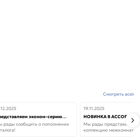
Смотреть все
.12.2025
19.11.2025
редставляем эконом-серию
НОВИНКА В АССОРТИМЕ
ерей от бренда Portika, где цена
ДВЕРИ GLOSSMAT —
ы рады сообщить о пополнении
Мы рады представить но
 значит «просто»
НЕОКЛАССИКА И УЮТ 
талога!
коллекцию межкомнатны
ДОМЕ
GlossMat (Полипропилен)