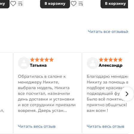
ину
В корзину
В корзину
Читать все отзывы
Татьяна
Александр
Обратилась в салоне к
Благодарю менеджер
менеджеру Никите,
Никиту за помощь в
выбрала модель, Никита
подборе красивых дв
все посчитал, назначили
подходящей фурниту
день доставки и установки
Было всё понятно, и
и все сотрудники приехали
приятно общаться) уд
л,
вовремя. Дверь устан...
вам всем !
Читать весь отзыв
Читать весь отзыв