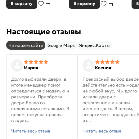
В корзину
В корзину
В
Настоящие отзывы
На нашем сайте
Google Maps
Яндекс.Карты
Мария
Ксения
Долго выбирали двери, в
Прекрасный выбор двере
итоге менеджер помог
действительно есть моде
определиться с моделью и
на любой вкус. Мы долго
размерами. Приобрели
искали двери с
двери Браво со
остеклением и нашли
стеклянными вставками. В
именно здесь. В целом,
целом, покупка прошла
ассортимент порадовал. 
гладко,...
ит...
Читать весь отзыв
Читать весь отзыв