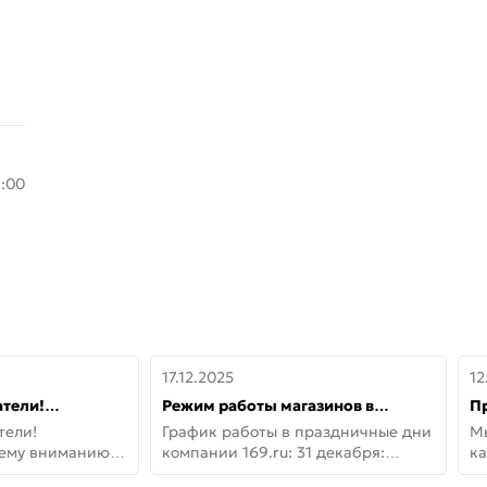
8:00
17.12.2025
12
тели!
Режим работы магазинов в
П
шему вниманию
праздничные дни с 31 декабря по
дв
тели!
График работы в праздничные дни
М
lo!
11 января
не
шему вниманию
компании 169.ru: 31 декабря:
ка
lo! Новая
Заказы, самовывоз и доставки —