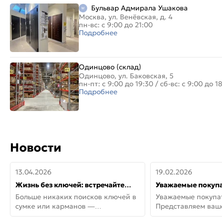
Бульвар Адмирала Ушакова
Москва, ул. Венёвская, д. 4
пн-вс: с 9:00 до 21:00
Подробнее
Одинцово (склад)
Одинцово, ул. Баковская, 5
пн-пт: с 9:00 до 19:30
/
сб-вс: с 9:00 до 1
Подробнее
Новости
13.04.2026
19.02.2026
Жизнь без ключей: встречайте
Уважаемые покупа
новую дверь СИТИ ИНТЕГРА
Представляем ва
Больше никаких поисков ключей в
Уважаемые покупа
АйКью!
новинки от Armadil
сумке или карманов —
Представляем ва
представляем СИТИ ИНТЕГРА
новинки от Armadil