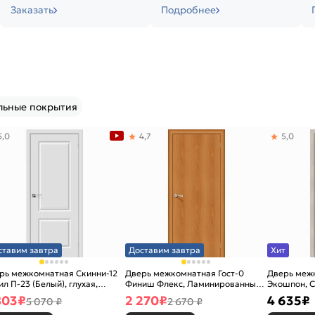
Заказать
Подробнее
льные покрытия
5,0
4,7
5,0
ставим завтра
Доставим завтра
Хит
рь межкомнатная Скинни-12
Дверь межкомнатная Гост-0
Дверь меж
ил П-23 (Белый), глухая,
Финиш Флекс, Ламинированные
Экошпон, C
новая
Л-12 (МиланОрех), глухая,
остекленна
803
₽
2 270
₽
4 635
₽
5 070 ₽
2 670 ₽
каркасно-щитовая