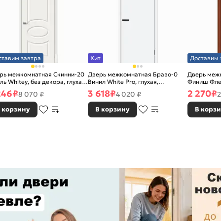
ставим завтра
Хит
Доставим 
рь межкомнатная Скинни-20
Дверь межкомнатная Браво-0
Дверь межк
ль Whitey, без декора, глухая,
Винил White Pro, глухая,
Финиш Фле
 стекла, без кромки, скиновая
каркасно-щитовая
Л-11 (ИталО
246
₽
3 618
₽
2 270
₽
8 070 ₽
4 020 ₽
2
каркасно-
 корзину
В корзину
В корз