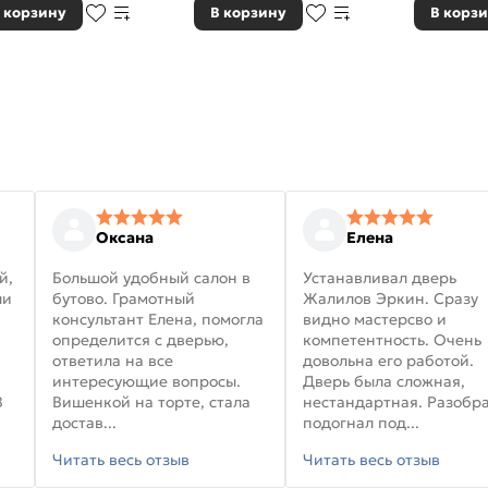
 корзину
В корзину
В корз
Оксана
Елена
й,
Большой удобный салон в
Устанавливал дверь
ли
бутово. Грамотный
Жалилов Эркин. Сразу
консультант Елена, помогла
видно мастерсво и
определится с дверью,
компетентность. Очень
ответила на все
довольна его работой.
интересующие вопросы.
Дверь была сложная,
В
Вишенкой на торте, стала
нестандартная. Разобра
достав...
подогнал под...
Читать весь отзыв
Читать весь отзыв