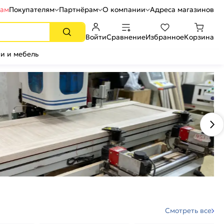
рам
Покупателям
Партнёрам
О компании
Адреса магазинов
Войти
Сравнение
Избранное
Корзина
и и мебель
Смотреть все